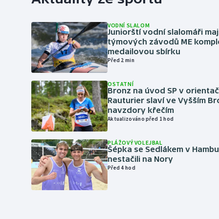
VODNÍ SLALOM
Juniorští vodní slalomáři maj
týmových závodů ME kompl
medailovou sbírku
Před 2 min
OSTATNÍ
Bronz na úvod SP v orientač
Rauturier slaví ve Vyšším B
navzdory křečím
Aktualizováno před 1 hod
PLÁŽOVÝ VOLEJBAL
Šépka se Sedlákem v Hambu
nestačili na Nory
Před 4 hod