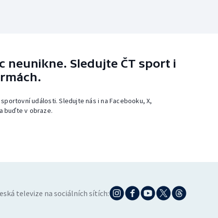
 neunikne. Sledujte ČT sport i
ormách.
 sportovní události. Sledujte nás i na Facebooku, X,
a buďte v obraze.
eská televize na sociálních sítích: