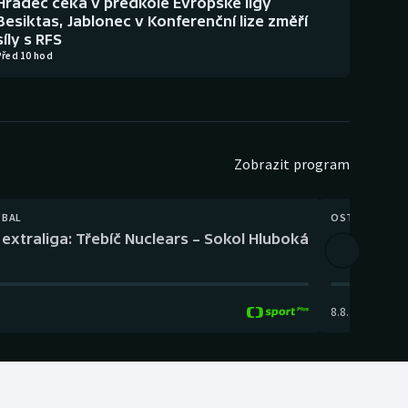
Hradec čeká v předkole Evropské ligy
Besiktas, Jablonec v Konferenční lize změří
síly s RFS
Před 10 hod
Zobrazit program
TBAL
OSTATNÍ
extraliga: Třebíč Nuclears – Sokol Hluboká
Orientační
8.8.
,
14:00
-
17: