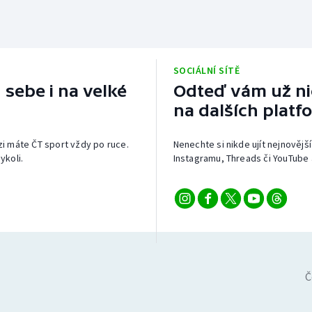
SOCIÁLNÍ SÍTĚ
 sebe i na velké
Odteď vám už nic
na dalších platf
izi máte ČT sport vždy po ruce.
Nenechte si nikde ujít nejnovější
ykoli.
Instagramu, Threads či YouTube 
Č