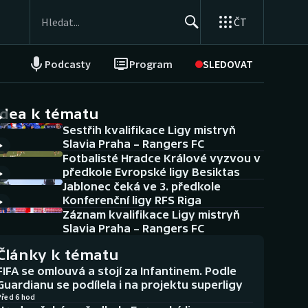
ČT
Podcasty
Program
SLEDOVAT
NEPŘEHLÉDNĚTE
Soutěže
idea k tématu
Sestřih kvalifikace Ligy mistryň
Historické návraty
Slavia Praha – Rangers FC
Fotbalisté Hradce Králové vyzvou v
Aplikace ČT sport
předkole Evropské ligy Besiktas
Jablonec čeká ve 3. předkole
AZ kvíz
Konferenční ligy RFS Riga
Záznam kvalifikace Ligy mistryň
Slavia Praha – Rangers FC
Články k tématu
FIFA se omlouvá a stojí za Infantinem. Podle
Guardianu se podílela i na projektu superligy
Před 6 hod