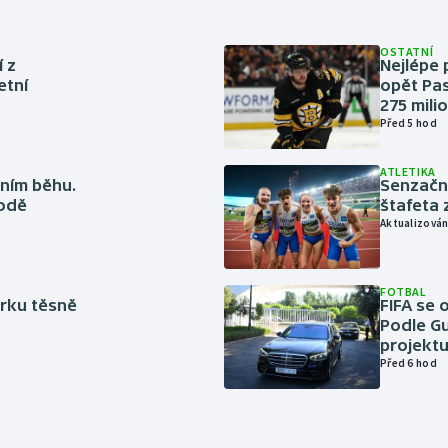
OSTATNÍ
í z
Nejlépe 
etní
opět Pas
275 mili
Před 5 hod
ATLETIKA
ním běhu.
Senzačn
rodě
štafeta 
Aktualizován
FOTBAL
rku těsně
FIFA se 
Podle Gu
projektu
Před 6 hod