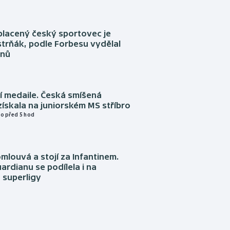
placený český sportovec je
trňák, podle Forbesu vydělal
onů
í medaile. Česká smíšená
získala na juniorském MS stříbro
o před 5 hod
omlouvá a stojí za Infantinem.
ardianu se podílela i na
 superligy