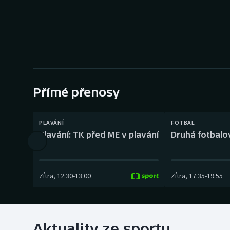
Curling
Dostihy
Florbal
Futsal
Přímé přenosy
Golf
PLAVÁNÍ
FOTBAL
Gymnastika
Plavání: TK před ME v plavání
Druhá fotbalov
Zítra
,
12:30
-
13:00
Zítra
,
17:35
-
19:55
Aktuality ze sportu