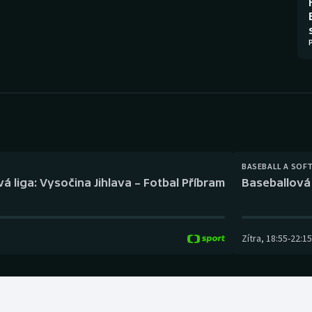
Moderní pětiboj
Triatlon
Motorsport
Veslování
Olympijské hry
Vodní slalom
Parasport
Volejbal
Plavání
Ostatní
BASEBALL A SOF
Plážový volejbal
á liga: Vysočina Jihlava – Fotbal Příbram
Baseballová 
Zítra
,
18:55
-
22:15