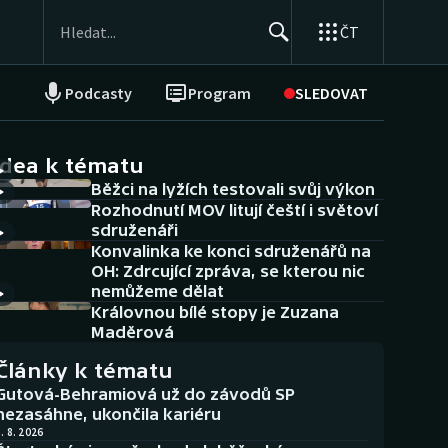
ČT
Podcasty
Program
SLEDOVAT
NEPŘEHLÉDNĚTE
Soutěže
idea k tématu
Běžci na lyžích testovali svůj výkon
Historické návraty
Rozhodnutí MOV litují čeští i světoví
sdruženáři
Aplikace ČT sport
Konvalinka ke konci sdruženářů na
OH: Zdrcující zpráva, se kterou nic
AZ kvíz
nemůžeme dělat
Královnou bílé stopy je Zuzana
Maděrová
Články k tématu
Gutová-Behramiová už do závodů SP
nezasáhne, ukončila kariéru
. 8. 2026