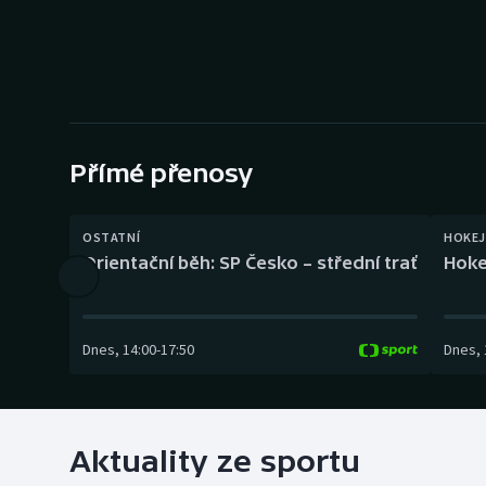
Curling
Dostihy
Florbal
Futsal
Přímé přenosy
Golf
OSTATNÍ
HOKEJ
Orientační běh: SP Česko – střední trať
Hoke
Gymnastika
Dnes
,
14:00
-
17:50
Dnes
,
Aktuality ze sportu