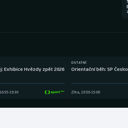
Moderní pětiboj
Triatlon
2
Motorsport
Veslování
Olympijské hry
Vodní slalom
Parasport
Volejbal
Plavání
Ostatní
OSTATNÍ
j: Exhibice Hvězdy zpět 2026
Orientační běh: SP Česko
Plážový volejbal
16:55
-
19:30
Zítra
,
10:50
-
15:00