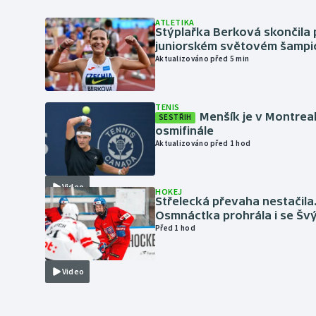
ATLETIKA
Stýplařka Berková skončila 
juniorském světovém šampi
Aktualizováno před 5 min
TENIS
Menšík je v Montrea
SESTŘIH
osmifinále
Aktualizováno před 1 hod
Video
HOKEJ
Střelecká převaha nestačila
Osmnáctka prohrála i se Šv
Před 1 hod
Video