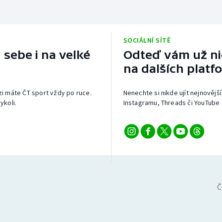
SOCIÁLNÍ SÍTĚ
 sebe i na velké
Odteď vám už nic
na dalších platf
izi máte ČT sport vždy po ruce.
Nenechte si nikde ujít nejnovější
ykoli.
Instagramu, Threads či YouTube 
Č