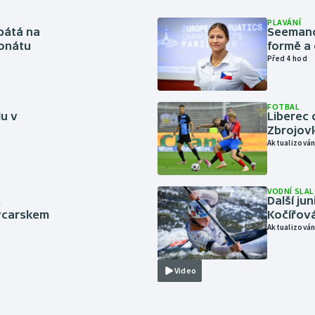
PLAVÁNÍ
pátá na
Seemanov
onátu
formě a 
Před 4 hod
FOTBAL
lu v
Liberec 
Zbrojov
Aktualizován
VODNÍ SLA
.
Další ju
ýcarskem
Kočířová
Aktualizován
Video