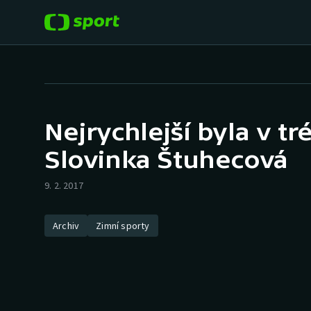
POPULÁRNÍ
DALŠÍ SPORTY
Fotbal
Americký fotbal
Nejrychlejší byla v t
Hokej
Baseball a softbal
Slovinka Štuhecová
Tenis
Basketbal
9. 2. 2017
Atletika
Biatlon
Archiv
Zimní sporty
Cyklistika
Boby a skeleton
Box