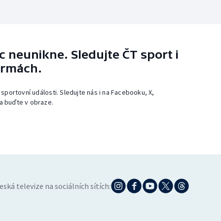
 neunikne. Sledujte ČT sport i
ormách.
 sportovní události. Sledujte nás i na Facebooku, X,
a buďte v obraze.
eská televize na sociálních sítích: