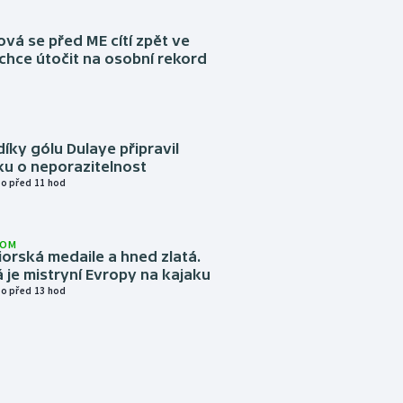
á se před ME cítí zpět ve
chce útočit na osobní rekord
díky gólu Dulaye připravil
ku o neporazitelnost
o před 11 hod
LOM
niorská medaile a hned zlatá.
 je mistryní Evropy na kajaku
o před 13 hod