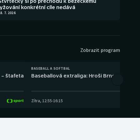
Štvrtecký si po přechodu k běžeckému
lyžování konkrétní cíle nedává
8. 7. 2026
Zobrazit program
BASEBALL A SOFTBAL
 – štafeta
Baseballová extraliga: Hroši Brno – Eagles
Zítra
,
12:55
-
16:15