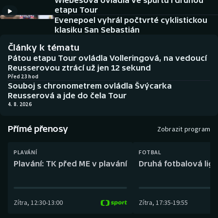
Wiebesová ovládla ve spurtu i druhou
Baseball a softbal
Soutěže
etapu Tour
Evenepoel vyhrál počtvrté cyklistickou
Basketbal
Historické návraty
klasiku San Sebastián
Články k tématu
Biatlon
Aplikace ČT sport
Pátou etapu Tour ovládla Volleringová, na vedoucí
Reusserovou ztrácí už jen 12 sekund
Boby a skeleton
AZ kvíz
Před 23 hod
Souboj s chronometrem ovládla Švýcarka
Reusserová a jde do čela Tour
Box
4. 8. 2026
Curling
Přímé přenosy
Zobrazit program
Dostihy
PLAVÁNÍ
FOTBAL
Plavání: TK před ME v plavání
Druhá fotbalová liga
Florbal
Futsal
Zítra
,
12:30
-
13:00
Zítra
,
17:35
-
19:55
Golf