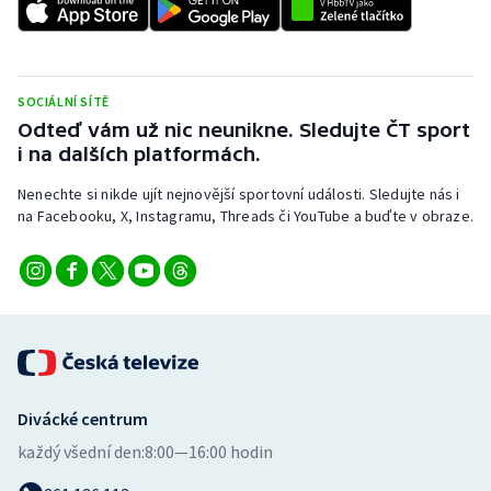
Stolní tenis
Triatlon
SOCIÁLNÍ SÍTĚ
Veslování
Odteď vám už nic neunikne. Sledujte ČT sport
i na dalších platformách.
Vodní slalom
Nenechte si nikde ujít nejnovější sportovní události. Sledujte nás i
na Facebooku, X, Instagramu, Threads či YouTube a buďte v obraze.
Volejbal
Ostatní
Divácké centrum
každý všední den:
8:00—16:00 hodin