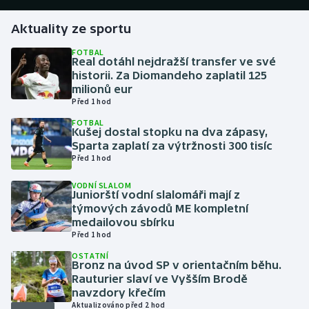
Aktuality ze sportu
Gymnastika
FOTBAL
Real dotáhl nejdražší transfer ve své
Házená
historii. Za Diomandeho zaplatil 125
milionů eur
Jezdectví
Před 1 hod
FOTBAL
Judo
Kušej dostal stopku na dva zápasy,
Sparta zaplatí za výtržnosti 300 tisíc
Před 1 hod
Krasobruslení
VODNÍ SLALOM
Juniorští vodní slalomáři mají z
Lezení
týmových závodů ME kompletní
medailovou sbírku
Lyže a snowboard
Před 1 hod
OSTATNÍ
Moderní pětiboj
Bronz na úvod SP v orientačním běhu.
Rauturier slaví ve Vyšším Brodě
navzdory křečím
Motorsport
Aktualizováno před 2 hod