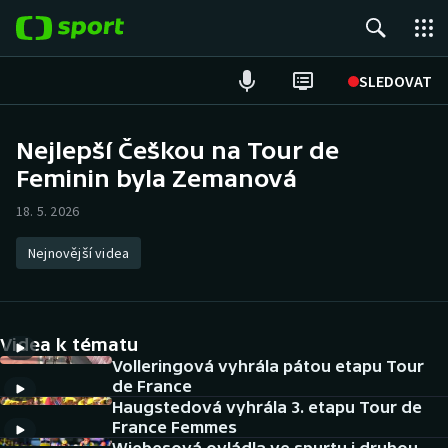
POPULÁRNÍ
SLEDOVAT
Fotbal
Nejlepší Češkou na Tour de
Feminin byla Zemanová
Hokej
18. 5. 2026
Tenis
Nejnovější videa
Atletika
Cyklistika
Videa k tématu
DALŠÍ SPORTY
Volleringová vyhrála pátou etapu Tour
de France
Haugstedová vyhrála 3. etapu Tour de
Americký fotbal
NEPŘEHLÉDNĚTE
France Femmes