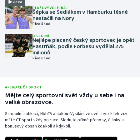
Video
PLÁŽOVÝ VOLEJBAL
Olympijské hry
Šépka se Sedlákem v Hamburku těsně
nestačili na Nory
Parasport
Před 5 hod
OSTATNÍ
Plavání
Nejlépe placený český sportovec je opět
Pastrňák, podle Forbesu vydělal 275
milionů
Plážový volejbal
Před 6 hod
Ragby
Rychlobruslení
APLIKACE ČT SPORT
Mějte celý sportovní svět vždy u sebe i na
Rychlostní kanoistika
velké obrazovce.
S mobilní aplikací, HbbTV a apkou iVysílání ve své chytré televizi
Short track
máte ČT sport vždy po ruce. Sledujte přímé přenosy, články a
bonusový obsah kdekoli a kdykoli.
Sportovní střelba