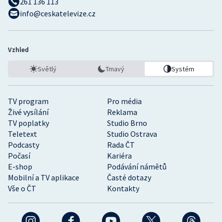
261 136 113
info@ceskatelevize.cz
Vzhled
Světlý
Tmavý
Systém
TV program
Pro média
Živé vysílání
Reklama
TV poplatky
Studio Brno
Teletext
Studio Ostrava
Podcasty
Rada ČT
Počasí
Kariéra
E-shop
Podávání námětů
Mobilní a TV aplikace
Časté dotazy
Vše o ČT
Kontakty