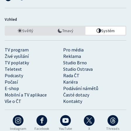
Vzhled
Světlý
Tmavý
Systém
TV program
Pro média
Živé vysílání
Reklama
TV poplatky
Studio Brno
Teletext
Studio Ostrava
Podcasty
Rada ČT
Počasí
Kariéra
E-shop
Podávání námětů
Mobilní a TV aplikace
Časté dotazy
Vše o ČT
Kontakty
Instagram
Facebook
YouTube
X
Threads