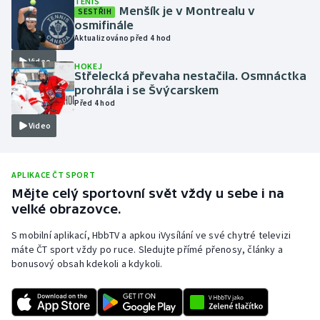
TENIS
Menšík je v Montrealu v
SESTŘIH
Olympijské hry
osmifinále
Aktualizováno před 4 hod
Parasport
Video
HOKEJ
Střelecká převaha nestačila. Osmnáctka
Plavání
prohrála i se Švýcarskem
Před 4 hod
Plážový volejbal
Video
Ragby
APLIKACE ČT SPORT
Rychlobruslení
Mějte celý sportovní svět vždy u sebe i na
velké obrazovce.
Rychlostní kanoistika
S mobilní aplikací, HbbTV a apkou iVysílání ve své chytré televizi
máte ČT sport vždy po ruce. Sledujte přímé přenosy, články a
Short track
bonusový obsah kdekoli a kdykoli.
Sportovní střelba