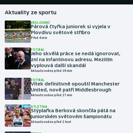
Aktuality ze sportu
Gymnastika
VESLOVÁNÍ
Párová čtyřka juniorek si vyjela v
Házená
Plovdivu světové stříbro
Před 4 min
Jezdectví
FOTBAL
Jeho skvělá práce se nedá ignorovat,
Judo
zní na Infantinovu adresu. Mezitím
vyplouvá další skandál
Krasobruslení
Aktualizováno před 19 min
FOTBAL
Vítek definitivně opouští Manchester
Lezení
United, nově patří Middlesbrough
Aktualizováno před 27 min
Lyže a snowboard
ATLETIKA
Stýplařka Berková skončila pátá na
Moderní pětiboj
juniorském světovém šampionátu
Aktualizováno před 2 hod
Motorsport