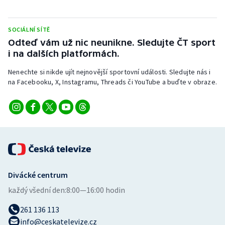
Stolní tenis
SOCIÁLNÍ SÍTĚ
Triatlon
Odteď vám už nic neunikne. Sledujte ČT sport
i na dalších platformách.
Veslování
Nenechte si nikde ujít nejnovější sportovní události. Sledujte nás i
Vodní slalom
na Facebooku, X, Instagramu, Threads či YouTube a buďte v obraze.
Volejbal
Ostatní
Divácké centrum
každý všední den:
8:00—16:00 hodin
261 136 113
info@ceskatelevize.cz