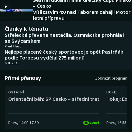
Sestřih utkání Hlinka Gretzky Cupu Finsko
Baseball a softbal
Soutěže
– Česko
Vítězstvím 4:0 nad Táborem zahájil Motor
Basketbal
Historické návraty
letní přípravu
Články k tématu
Biatlon
Aplikace ČT sport
Střelecká převaha nestačila. Osmnáctka prohrála i
se Švýcarskem
Boby a skeleton
AZ kvíz
Před 4 hod
Nejlépe placený český sportovec je opět Pastrňák,
podle Forbesu vydělal 275 milionů
Box
6. 8. 2026
Curling
Přímé přenosy
Zobrazit program
Dostihy
OSTATNÍ
HOKEJ
Orientační běh: SP Česko – střední trať
Hokej: Exh
Florbal
Futsal
Dnes
,
14:00
-
17:50
Dnes
,
16:55
-
19
Golf