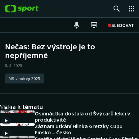
POPULÁRNÍ
SLEDOVAT
Fotbal
Nečas: Bez výstroje je to
nepříjemné
Hokej
9. 5. 2025
Tenis
MS v hokeji 2025
Atletika
Cyklistika
Videa k tématu
DALŠÍ SPORTY
Osmnáctka dostala od Švýcarů lekci v
produktivitě
Záznam utkání Hlinka Gretzky Cupu
Americký fotbal
NEPŘEHLÉDNĚTE
Finsko – Česko