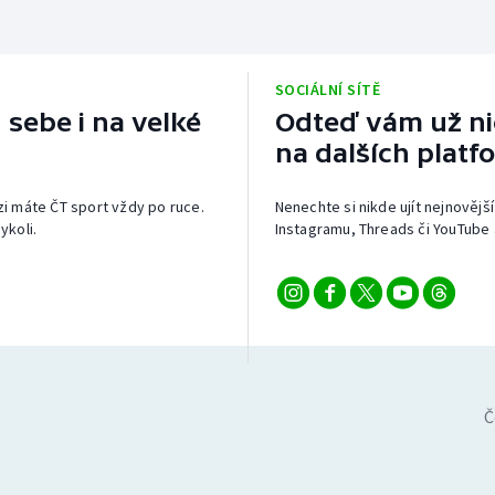
SOCIÁLNÍ SÍTĚ
 sebe i na velké
Odteď vám už nic
na dalších platf
izi máte ČT sport vždy po ruce.
Nenechte si nikde ujít nejnovější
ykoli.
Instagramu, Threads či YouTube 
Č