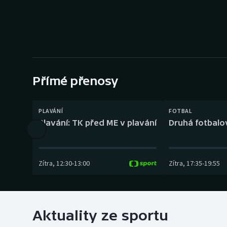
Curling
Dostihy
Florbal
Futsal
Přímé přenosy
Golf
PLAVÁNÍ
FOTBAL
Plavání: TK před ME v plavání
Druhá fotbalov
Gymnastika
Zítra
,
12:30
-
13:00
Zítra
,
17:35
-
19:55
Aktuality ze sportu