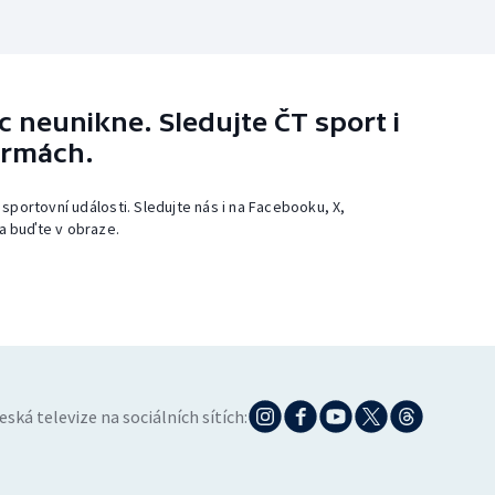
 neunikne. Sledujte ČT sport i
ormách.
 sportovní události. Sledujte nás i na Facebooku, X,
a buďte v obraze.
eská televize na sociálních sítích: