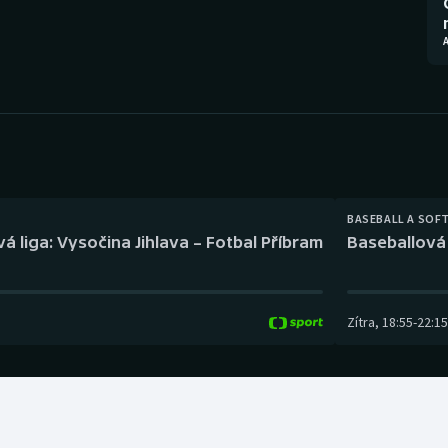
Moderní pětiboj
Triatlon
Motorsport
Veslování
Olympijské hry
Vodní slalom
Parasport
Volejbal
Plavání
Ostatní
BASEBALL A SOF
á liga: Vysočina Jihlava – Fotbal Příbram
Baseballová 
Plážový volejbal
Zítra
,
18:55
-
22:15