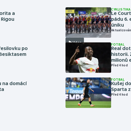
CYKLISTIKA
orita a
Le Cour
s Rigou
pádu 6. 
úniku
Aktualizován
Video
FOTBAL
řesilovku po
Real dot
 Besiktasem
historii
milionů 
Před 4 hod
FOTBAL
vu na domácí
Kušej do
ta
Sparta z
Před 4 hod