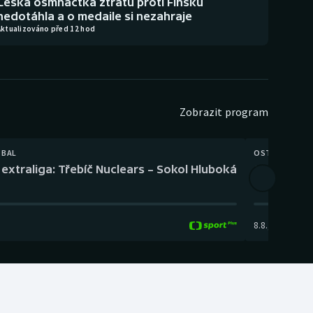
Česká osmnáctka ztrátu proti Finsku
nedotáhla a o medaile si nezahraje
Aktualizováno před 12 hod
Zobrazit program
TBAL
OSTATNÍ
extraliga: Třebíč Nuclears – Sokol Hluboká
Orientační
8.8.
,
14:00
-
17: