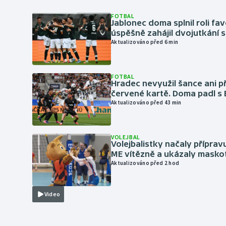
FOTBAL
Jablonec doma splnil roli fav
úspěšně zahájil dvojutkání 
Aktualizováno před 6 min
FOTBAL
Hradec nevyužil šance ani p
červené kartě. Doma padl s
Aktualizováno před 43 min
VOLEJBAL
Volejbalistky načaly přípra
ME vítězně a ukázaly masko
Aktualizováno před 2 hod
Video