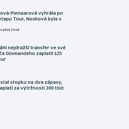
tová-Pienaarová vyhrála po
etapu Tour, Nosková byla v
o před 2 hod
áhl nejdražší transfer ve své
. Za Diomandeho zaplatil 125
eur
stal stopku na dva zápasy,
aplatí za výtržnosti 300 tisíc