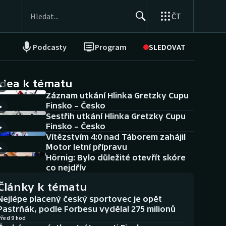
ČT
Podcasty
Program
SLEDOVAT
NEPŘEHLÉDNĚTE
Soutěže
idea k tématu
Záznam utkání Hlinka Gretzky Cupu
Historické návraty
Finsko – Česko
Sestřih utkání Hlinka Gretzky Cupu
Aplikace ČT sport
Finsko – Česko
Vítězstvím 4:0 nad Táborem zahájil
AZ kvíz
Motor letní přípravu
Hörnig: Bylo důležité otevřít skóre
co nejdřív
Články k tématu
Nejlépe placený český sportovec je opět
Pastrňák, podle Forbesu vydělal 275 milionů
Před 9 hod