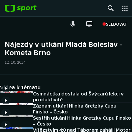
POPULÁRNÍ
SLEDOVAT
Fotbal
Nájezdy v utkání Mladá Boleslav -
Kometa Brno
Hokej
12. 10. 2014
Tenis
Atletika
Videa k tématu
Cyklistika
Osmnáctka dostala od Švýcarů lekci v
produktivitě
Záznam utkání Hlinka Gretzky Cupu
DALŠÍ SPORTY
Finsko – Česko
Sestřih utkání Hlinka Gretzky Cupu Finsko
Americký fotbal
NEPŘEHLÉDNĚTE
– Česko
Vítězstvím 4:0 nad Táborem zahájil Motor