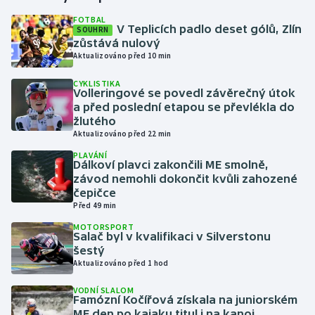
FOTBAL
V Teplicích padlo deset gólů, Zlín
SOUHRN
Gymnastika
zůstává nulový
Aktualizováno před 10 min
Házená
CYKLISTIKA
Volleringové se povedl závěrečný útok
Jezdectví
a před poslední etapou se převlékla do
žlutého
Judo
Aktualizováno před 22 min
PLAVÁNÍ
Dálkoví plavci zakončili ME smolně,
Krasobruslení
závod nemohli dokončit kvůli zahozené
čepičce
Lezení
Před 49 min
MOTORSPORT
Lyže a snowboard
Salač byl v kvalifikaci v Silverstonu
šestý
Aktualizováno před 1 hod
Moderní pětiboj
VODNÍ SLALOM
Famózní Kočířová získala na juniorském
Motorsport
ME den po kajaku titul i na kanoi