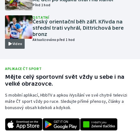
Před 1 hod
Olympijské hry
OSTATNÍ
Český orientační běh září. Křivda na
Parasport
střední trati vyhrál, Dittrichová bere
bronz
Plavání
Aktualizováno před 1 hod
Video
Plážový volejbal
Ragby
APLIKACE ČT SPORT
Mějte celý sportovní svět vždy u sebe i na
velké obrazovce.
Rychlobruslení
S mobilní aplikací, HbbTV a apkou iVysílání ve své chytré televizi
Rychlostní kanoistika
máte ČT sport vždy po ruce. Sledujte přímé přenosy, články a
bonusový obsah kdekoli a kdykoli.
Short track
Sportovní střelba