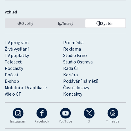
Vzhled
Světlý
Tmavý
Systém
TV program
Pro média
Živé vysílání
Reklama
TV poplatky
Studio Brno
Teletext
Studio Ostrava
Podcasty
Rada ČT
Počasí
Kariéra
E-shop
Podávání námětů
Mobilní a TV aplikace
Časté dotazy
Vše o ČT
Kontakty
Instagram
Facebook
YouTube
X
Threads