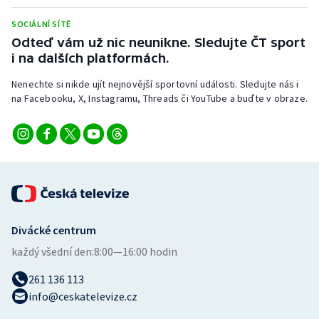
Stolní tenis
SOCIÁLNÍ SÍTĚ
Odteď vám už nic neunikne. Sledujte ČT sport
Triatlon
i na dalších platformách.
Veslování
Nenechte si nikde ujít nejnovější sportovní události. Sledujte nás i
na Facebooku, X, Instagramu, Threads či YouTube a buďte v obraze.
Vodní slalom
Volejbal
Ostatní
Divácké centrum
každý všední den:
8:00—16:00 hodin
261 136 113
info@ceskatelevize.cz