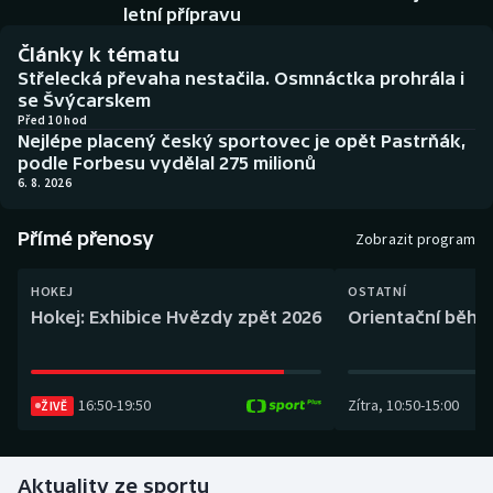
Baseball a softbal
Soutěže
letní přípravu
Články k tématu
Basketbal
Historické návraty
Střelecká převaha nestačila. Osmnáctka prohrála i
se Švýcarskem
Biatlon
Aplikace ČT sport
Před 10 hod
Nejlépe placený český sportovec je opět Pastrňák,
podle Forbesu vydělal 275 milionů
Boby a skeleton
AZ kvíz
6. 8. 2026
Box
Přímé přenosy
Zobrazit program
Curling
HOKEJ
OSTATNÍ
Hokej: Exhibice Hvězdy zpět 2026
Orientační běh: 
Dostihy
Florbal
16:50
-
19:50
Zítra
,
10:50
-
15:00
ŽIVĚ
Futsal
Aktuality ze sportu
Golf