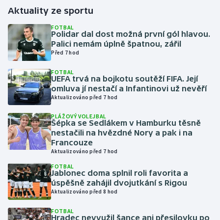
Aktuality ze sportu
Gymnastika
FOTBAL
Polidar dal dost možná první gól hlavou.
Palici nemám úplně špatnou, zářil
Házená
Před 7 hod
Jezdectví
FOTBAL
UEFA trvá na bojkotu soutěží FIFA. Její
omluva jí nestačí a Infantinovi už nevěří
Judo
Aktualizováno před 7 hod
Krasobruslení
PLÁŽOVÝ VOLEJBAL
Šépka se Sedlákem v Hamburku těsně
nestačili na hvězdné Nory a pak i na
Lezení
Francouze
Aktualizováno před 7 hod
Lyže a snowboard
FOTBAL
Jablonec doma splnil roli favorita a
úspěšně zahájil dvojutkání s Rigou
Moderní pětiboj
Aktualizováno před 8 hod
Motorsport
FOTBAL
Hradec nevyužil šance ani přesilovku po