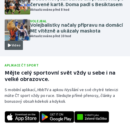
červené kartě. Doma padl s Besiktasem
Olympijské hry
Aktualizováno před 8 hod
VOLEJBAL
Parasport
Volejbalistky načaly přípravu na domácí
ME vítězně a ukázaly maskota
Plavání
Aktualizováno před 10 hod
Video
Plážový volejbal
Ragby
APLIKACE ČT SPORT
Mějte celý sportovní svět vždy u sebe i na
Rychlobruslení
velké obrazovce.
S mobilní aplikací, HbbTV a apkou iVysílání ve své chytré televizi
Rychlostní kanoistika
máte ČT sport vždy po ruce. Sledujte přímé přenosy, články a
bonusový obsah kdekoli a kdykoli.
Short track
Sportovní střelba