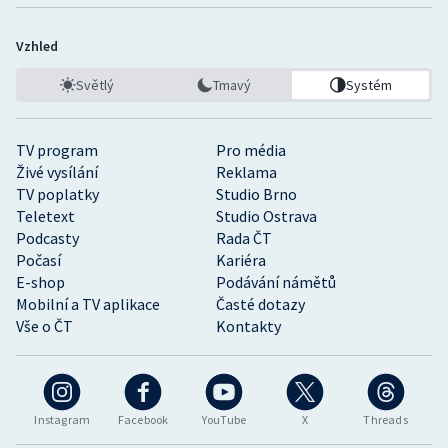
Vzhled
Světlý
Tmavý
Systém
TV program
Pro média
Živé vysílání
Reklama
TV poplatky
Studio Brno
Teletext
Studio Ostrava
Podcasty
Rada ČT
Počasí
Kariéra
E-shop
Podávání námětů
Mobilní a TV aplikace
Časté dotazy
Vše o ČT
Kontakty
Instagram
Facebook
YouTube
X
Threads