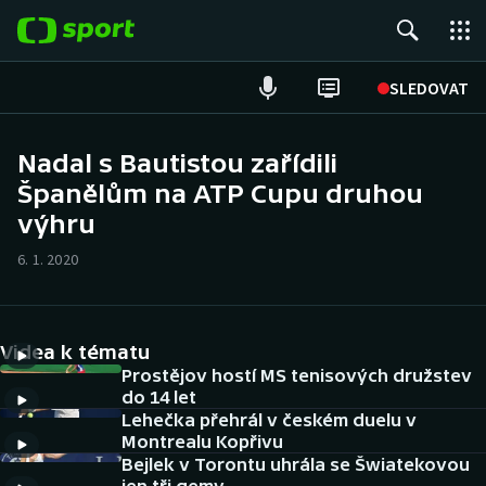
POPULÁRNÍ
SLEDOVAT
Fotbal
Nadal s Bautistou zařídili
Španělům na ATP Cupu druhou
Hokej
výhru
Tenis
6. 1. 2020
Atletika
Cyklistika
Videa k tématu
Prostějov hostí MS tenisových družstev
DALŠÍ SPORTY
do 14 let
Lehečka přehrál v českém duelu v
Montrealu Kopřivu
Americký fotbal
NEPŘEHLÉDNĚTE
Bejlek v Torontu uhrála se Šwiatekovou