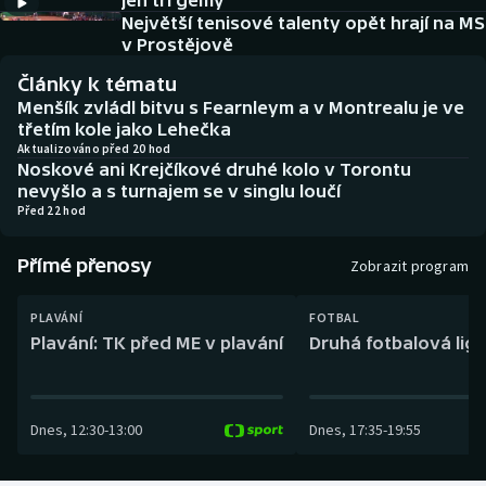
jen tři gemy
Baseball a softbal
Soutěže
Největší tenisové talenty opět hrají na MS
v Prostějově
Basketbal
Historické návraty
Články k tématu
Menšík zvládl bitvu s Fearnleym a v Montrealu je ve
Biatlon
Aplikace ČT sport
třetím kole jako Lehečka
Aktualizováno před 20 hod
Noskové ani Krejčíkové druhé kolo v Torontu
Boby a skeleton
AZ kvíz
nevyšlo a s turnajem se v singlu loučí
Před 22 hod
Box
Přímé přenosy
Zobrazit program
Curling
PLAVÁNÍ
FOTBAL
Dostihy
Plavání: TK před ME v plavání
Druhá fotbalová liga
Florbal
Dnes
,
12:30
-
13:00
Dnes
,
17:35
-
19:55
Futsal
Golf