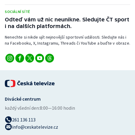
Stolní tenis
SOCIÁLNÍ SÍTĚ
Triatlon
Odteď vám už nic neunikne. Sledujte ČT sport
i na dalších platformách.
Veslování
Nenechte si nikde ujít nejnovější sportovní události. Sledujte nás i
na Facebooku, X, Instagramu, Threads či YouTube a buďte v obraze.
Vodní slalom
Volejbal
Ostatní
Divácké centrum
každý všední den:
8:00—16:00 hodin
261 136 113
info@ceskatelevize.cz