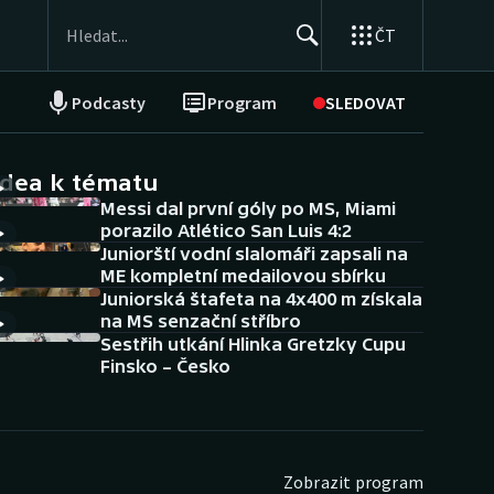
ČT
Podcasty
Program
SLEDOVAT
NEPŘEHLÉDNĚTE
Soutěže
idea k tématu
Messi dal první góly po MS, Miami
Historické návraty
porazilo Atlético San Luis 4:2
Juniorští vodní slalomáři zapsali na
Aplikace ČT sport
ME kompletní medailovou sbírku
Juniorská štafeta na 4x400 m získala
AZ kvíz
na MS senzační stříbro
Sestřih utkání Hlinka Gretzky Cupu
Finsko – Česko
Zobrazit program