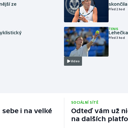
nější ze
skončila
Před 2 hod
TENIS
cyklistický
Lehečka 
Před 3 hod
Video
SOCIÁLNÍ SÍTĚ
 sebe i na velké
Odteď vám už nic
na dalších platf