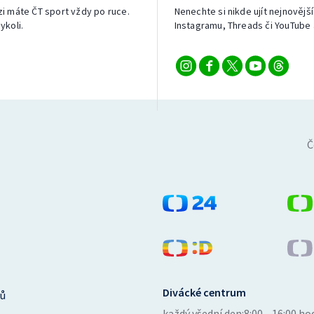
izi máte ČT sport vždy po ruce.
Nenechte si nikde ujít nejnovější
ykoli.
Instagramu, Threads či YouTube 
Č
Divácké centrum
ů
každý všední den:
8:00—16:00 ho