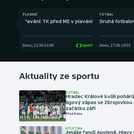
Curling
PLAVÁNÍ
FOTBAL
Dostihy
Plavání: TK před ME v plavání
Druhá fotbalov
Florbal
Futsal
Dnes
,
12:30
-
13:00
Dnes
,
17:35
-
19:55
Golf
Gymnastika
Aktuality ze sportu
FOTBAL
Hradec Králové kvůli pohár
ligový zápas se Zbrojovkou 
začátku září
Před 9 min
ATLETIKA
Amálie fandí Apoleně. Hlav