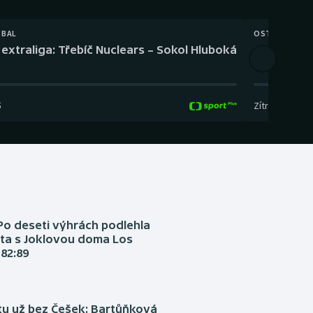
TBAL
OSTATNÍ
extraliga: Třebíč Nuclears – Sokol Hluboká
Orientační
5
Zítra
,
14:00
-
17
Po deseti výhrách podlehla
ta s Joklovou doma Los
82:89
tu už bez Češek: Bartůňková