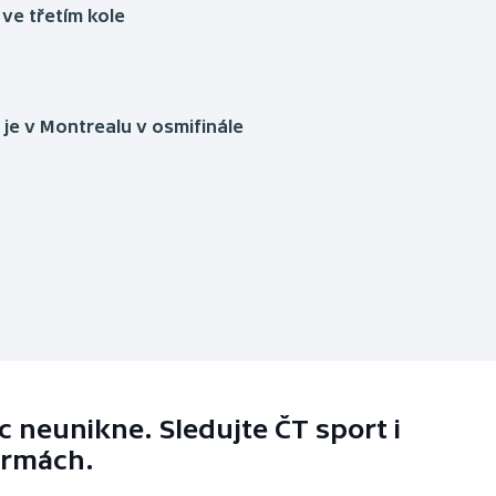
 ve třetím kole
je v Montrealu v osmifinále
 neunikne. Sledujte ČT sport i
ormách.