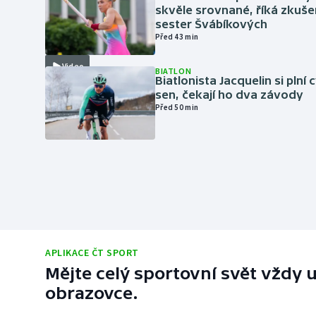
skvěle srovnané, říká zkuše
sester Švábíkových
Před 43 min
Video
BIATLON
Biatlonista Jacquelin si plní 
sen, čekají ho dva závody
Před 50 min
APLIKACE ČT SPORT
Mějte celý sportovní svět vždy u
obrazovce.