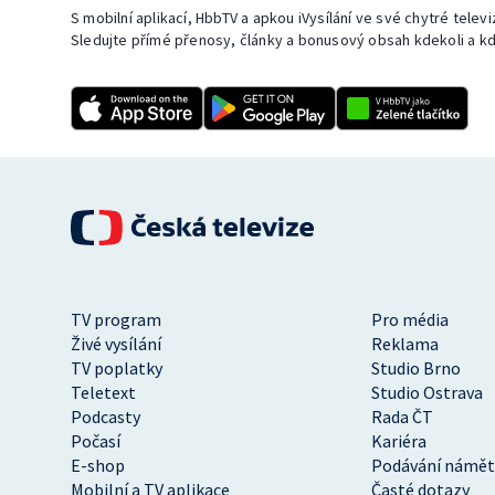
S mobilní aplikací, HbbTV a apkou iVysílání ve své chytré telev
Sledujte přímé přenosy, články a bonusový obsah kdekoli a kd
TV program
Pro média
Živé vysílání
Reklama
TV poplatky
Studio Brno
Teletext
Studio Ostrava
Podcasty
Rada ČT
Počasí
Kariéra
E-shop
Podávání námět
Mobilní a TV aplikace
Časté dotazy