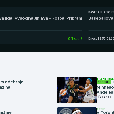
Moderní pětiboj
Triatlon
BASEBALL A SOF
Motorsport
Veslování
á liga: Vysočina Jihlava – Fotbal Příbram
Baseballová 
Olympijské hry
Vodní slalom
Parasport
Volejbal
Dnes
,
18:55
-
22:1
Plavání
Ostatní
Plážový volejbal
BASKETBAL
ům odehraje
SESTŘIH
až na
Minneso
Angeles 
Před 2 hod
TENIS
y máme
V Toron