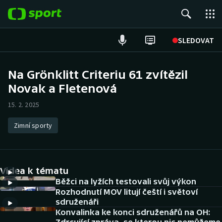
POPULÁRNÍ
SLEDOVAT
Fotbal
Na Grönklitt Criteriu 61 zvítězil
Novak a Fletenová
Hokej
15. 2. 2025
Tenis
Zimní sporty
Atletika
Cyklistika
Videa k tématu
DALŠÍ SPORTY
Běžci na lyžích testovali svůj výkon
Rozhodnutí MOV litují čeští i světoví
sdruženáři
Americký fotbal
NEPŘEHLÉDNĚTE
Konvalinka ke konci sdruženářů na OH: