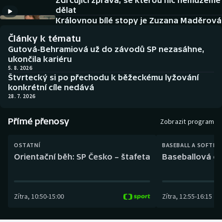
Zdrcující zpráva, se kterou nic nemůžeme
Baseball a softbal
Soutěže
dělat
Královnou bílé stopy je Zuzana Maděrová
Basketbal
Historické návraty
Články k tématu
Gutová-Behramiová už do závodů SP nezasáhne,
Biatlon
Aplikace ČT sport
ukončila kariéru
5. 8. 2026
Štvrtecký si po přechodu k běžeckému lyžování
Boby a skeleton
AZ kvíz
konkrétní cíle nedává
28. 7. 2026
Box
Přímé přenosy
Zobrazit program
Curling
OSTATNÍ
BASEBALL A SOFTBA
Dostihy
Orientační běh: SP Česko – štafeta
Baseballová ex
Florbal
Zítra
,
10:50
-
15:00
Zítra
,
12:55
-
16:15
Futsal
Golf