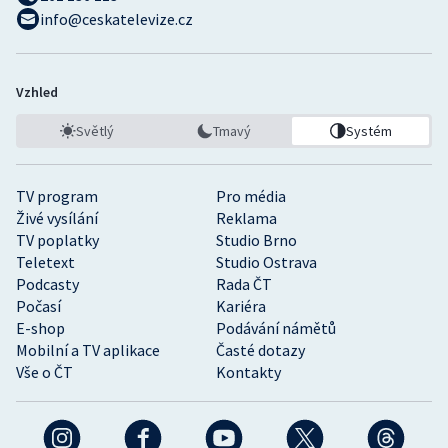
info@ceskatelevize.cz
Vzhled
Světlý
Tmavý
Systém
TV program
Pro média
Živé vysílání
Reklama
TV poplatky
Studio Brno
Teletext
Studio Ostrava
Podcasty
Rada ČT
Počasí
Kariéra
E-shop
Podávání námětů
Mobilní a TV aplikace
Časté dotazy
Vše o ČT
Kontakty