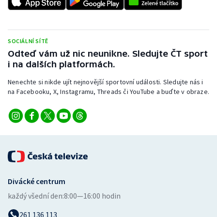
Stolní tenis
Triatlon
SOCIÁLNÍ SÍTĚ
Odteď vám už nic neunikne. Sledujte ČT sport
Veslování
i na dalších platformách.
Vodní slalom
Nenechte si nikde ujít nejnovější sportovní události. Sledujte nás i
na Facebooku, X, Instagramu, Threads či YouTube a buďte v obraze.
Volejbal
Ostatní
Divácké centrum
každý všední den:
8:00—16:00 hodin
261 136 113