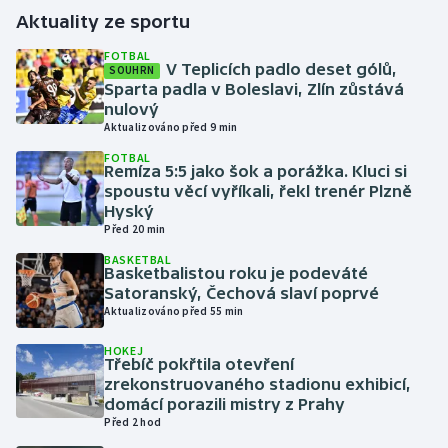
Aktuality ze sportu
Gymnastika
FOTBAL
V Teplicích padlo deset gólů,
SOUHRN
Sparta padla v Boleslavi, Zlín zůstává
Házená
nulový
Aktualizováno před 9 min
Jezdectví
FOTBAL
Remíza 5:5 jako šok a porážka. Kluci si
Judo
spoustu věcí vyříkali, řekl trenér Plzně
Hyský
Před 20 min
Krasobruslení
BASKETBAL
Basketbalistou roku je podeváté
Lezení
Satoranský, Čechová slaví poprvé
Aktualizováno před 55 min
Lyže a snowboard
HOKEJ
Třebíč pokřtila otevření
Moderní pětiboj
zrekonstruovaného stadionu exhibicí,
domácí porazili mistry z Prahy
Před 2 hod
Motorsport