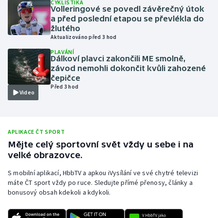
CYKLISTIKA
Volleringové se povedl závěrečný útok
Olympijské hry
a před poslední etapou se převlékla do
žlutého
Parasport
Aktualizováno před 3 hod
PLAVÁNÍ
Dálkoví plavci zakončili ME smolně,
Plavání
závod nemohli dokončit kvůli zahozené
čepičce
Plážový volejbal
Před 3 hod
Video
Ragby
Rychlobruslení
APLIKACE ČT SPORT
Mějte celý sportovní svět vždy u sebe i na
velké obrazovce.
Rychlostní kanoistika
S mobilní aplikací, HbbTV a apkou iVysílání ve své chytré televizi
Short track
máte ČT sport vždy po ruce. Sledujte přímé přenosy, články a
bonusový obsah kdekoli a kdykoli.
Sportovní střelba