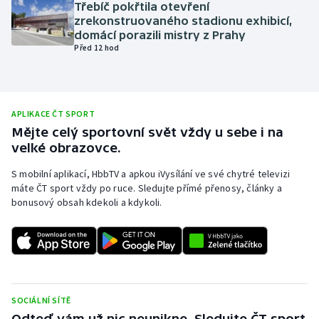
Třebíč pokřtila otevření
Olympijské hry
zrekonstruovaného stadionu exhibicí,
domácí porazili mistry z Prahy
Před 12 hod
Parasport
Plavání
APLIKACE ČT SPORT
Plážový volejbal
Mějte celý sportovní svět vždy u sebe i na
velké obrazovce.
Ragby
S mobilní aplikací, HbbTV a apkou iVysílání ve své chytré televizi
máte ČT sport vždy po ruce. Sledujte přímé přenosy, články a
Rychlobruslení
bonusový obsah kdekoli a kdykoli.
Rychlostní kanoistika
Short track
Sportovní střelba
SOCIÁLNÍ SÍTĚ
Odteď vám už nic neunikne. Sledujte ČT sport