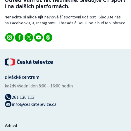
Stolní tenis
i na dalších platformách.
Nenechte si nikde ujít nejnovější sportovní události. Sledujte nás i
Triatlon
na Facebooku, X, Instagramu, Threads či YouTube a buďte v obraze.
Veslování
Vodní slalom
Volejbal
Ostatní
Divácké centrum
každý všední den:
8:00—16:00 hodin
261 136 113
info@ceskatelevize.cz
Vzhled