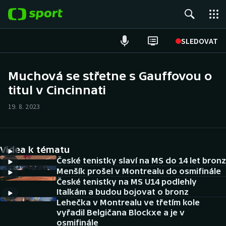
POPULÁRNÍ
SLEDOVAT
Fotbal
Muchová se střetne s Gauffovou o
titul v Cincinnati
Hokej
19. 8. 2023
Tenis
Atletika
Videa k tématu
Cyklistika
České tenistky slaví na MS do 14 let bronz
Menšík prošel v Montrealu do osmifinále
České tenistky na MS U14 podlehly
DALŠÍ SPORTY
Italkám a budou bojovat o bronz
Lehečka v Montrealu ve třetím kole
Americký fotbal
NEPŘEHLÉDNĚTE
vyřadil Belgičana Blockxe a je v
osmifinále