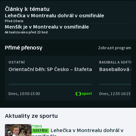
Baseball a softbal
Soutěže
Články k tématu
Lehečka v Montrealu dohrál v osmifinále
Basketbal
Historické návraty
Před 20 min
Menšík je v Montrealu v osmifinále
Aktualizováno před 23 hod
Biatlon
Aplikace ČT sport
Přímé přenosy
Boby a skeleton
AZ kvíz
Zobrazit program
Box
OSTATNÍ
BASEBALL A SOFTBA
Orientační běh: SP Česko – štafeta
Baseballová ex
Curling
Dostihy
Dnes
,
10:50
-
15:00
Dnes
,
12:55
-
16:15
Florbal
Aktuality ze sportu
Futsal
TENIS
Lehečka v Montrealu dohrál v
SESTŘIH
Golf