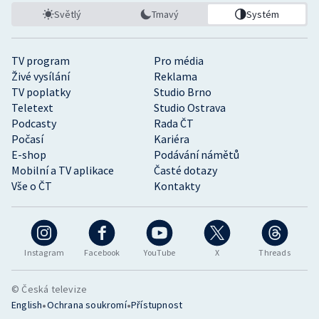
Světlý
Tmavý
Systém
TV program
Pro média
Živé vysílání
Reklama
TV poplatky
Studio Brno
Teletext
Studio Ostrava
Podcasty
Rada ČT
Počasí
Kariéra
E-shop
Podávání námětů
Mobilní a TV aplikace
Časté dotazy
Vše o ČT
Kontakty
Instagram
Facebook
YouTube
X
Threads
© Česká televize
•
•
English
Ochrana soukromí
Přístupnost