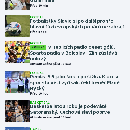
osmifinále
Před 20 min
Gymnastika
FOTBAL
Fotbalistky Slavie si po další prohře
hlavní fázi evropských pohárů nezahrají
Házená
Před 8 hod
Jezdectví
FOTBAL
V Teplicích padlo deset gólů,
SOUHRN
Sparta padla v Boleslavi, Zlín zůstává
Judo
nulový
Aktualizováno před 10 hod
Krasobruslení
FOTBAL
Remíza 5:5 jako šok a porážka. Kluci si
spoustu věcí vyříkali, řekl trenér Plzně
Lezení
Hyský
Před 10 hod
Lyže a snowboard
BASKETBAL
Basketbalistou roku je podeváté
Moderní pětiboj
Satoranský, Čechová slaví poprvé
Aktualizováno před 10 hod
Motorsport
HOKEJ