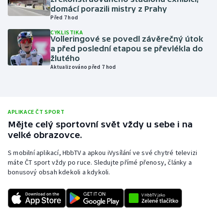
domácí porazili mistry z Prahy
Olympijské hry
Před 7 hod
CYKLISTIKA
Parasport
Volleringové se povedl závěrečný útok
a před poslední etapou se převlékla do
žlutého
Plavání
Aktualizováno před 7 hod
Plážový volejbal
Ragby
APLIKACE ČT SPORT
Mějte celý sportovní svět vždy u sebe i na
Rychlobruslení
velké obrazovce.
S mobilní aplikací, HbbTV a apkou iVysílání ve své chytré televizi
Rychlostní kanoistika
máte ČT sport vždy po ruce. Sledujte přímé přenosy, články a
bonusový obsah kdekoli a kdykoli.
Short track
Sportovní střelba