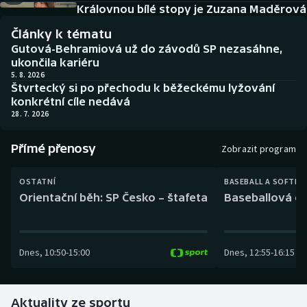
Baseball a softbal
Soutěže
Královnou bílé stopy je Zuzana Maděrová
Články k tématu
Basketbal
Historické návraty
Gutová-Behramiová už do závodů SP nezasáhne,
ukončila kariéru
Biatlon
Aplikace ČT sport
5. 8. 2026
Štvrtecký si po přechodu k běžeckému lyžování
konkrétní cíle nedává
Boby a skeleton
AZ kvíz
28. 7. 2026
Box
Přímé přenosy
Zobrazit program
Curling
OSTATNÍ
BASEBALL A SOFTBA
Orientační běh: SP Česko – štafeta
Baseballová ex
Dostihy
Florbal
Dnes
,
10:50
-
15:00
Dnes
,
12:55
-
16:15
Futsal
Aktuality ze sportu
Golf