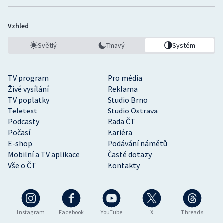
Vzhled
Světlý
Tmavý
Systém
TV program
Pro média
Živé vysílání
Reklama
TV poplatky
Studio Brno
Teletext
Studio Ostrava
Podcasty
Rada ČT
Počasí
Kariéra
E-shop
Podávání námětů
Mobilní a TV aplikace
Časté dotazy
Vše o ČT
Kontakty
Instagram
Facebook
YouTube
X
Threads