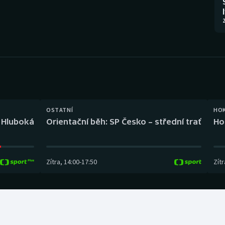
Moderní pětiboj
Triatlon
2
Motorsport
Veslování
Olympijské hry
Vodní slalom
Parasport
Volejbal
Plavání
Ostatní
OSTATNÍ
HO
l Hluboká
Orientační běh: SP Česko – střední trať
Ho
Plážový volejbal
Zítra
,
14:00
-
17:50
Zítr