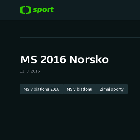
POPULÁRNÍ
DALŠÍ SPORTY
Fotbal
Americký fotbal
MS 2016 Norsko
Hokej
Baseball a softbal
11. 3. 2016
Tenis
Basketbal
MS v biatlonu 2016
MS v biatlonu
Zimní sporty
Atletika
Biatlon
Cyklistika
Boby a skeleton
Box