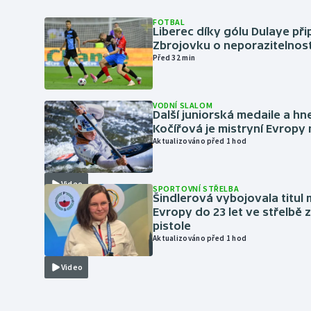
FOTBAL
Liberec díky gólu Dulaye přip
Zbrojovku o neporazitelnos
Před 32 min
VODNÍ SLALOM
Další juniorská medaile a hn
Kočířová je mistryní Evropy
Aktualizováno před 1 hod
Video
SPORTOVNÍ STŘELBA
Šindlerová vybojovala titul 
Evropy do 23 let ve střelbě 
pistole
Aktualizováno před 1 hod
Video