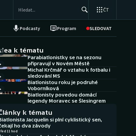
ČT
Podcasty
Program
SLEDOVAT
NEPŘEHLÉDNĚTE
Soutěže
idea k tématu
Parabiatlonistky se na sezonu
Historické návraty
připravují v Novém Městě
Michal Krčmář o vztahu k fotbalu i
Aplikace ČT sport
sledování MS
Biatlonistou roku je podruhé
AZ kvíz
Voborníková
Biatlonisty povedou domácí
legendy Moravec se Šlesingrem
Články k tématu
Biatlonista Jacquelin si plní cyklistický sen,
čekají ho dva závody
Před 11 hod