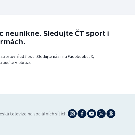
 neunikne. Sledujte ČT sport i
ormách.
 sportovní události. Sledujte nás i na Facebooku, X,
a buďte v obraze.
eská televize na sociálních sítích: