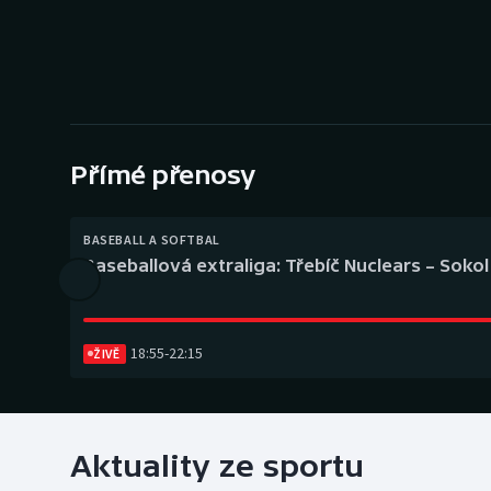
Curling
Dostihy
Florbal
Futsal
Přímé přenosy
Golf
BASEBALL A SOFTBAL
Baseballová extraliga: Třebíč Nuclears – Soko
Gymnastika
18:55
-
22:15
ŽIVĚ
Aktuality ze sportu