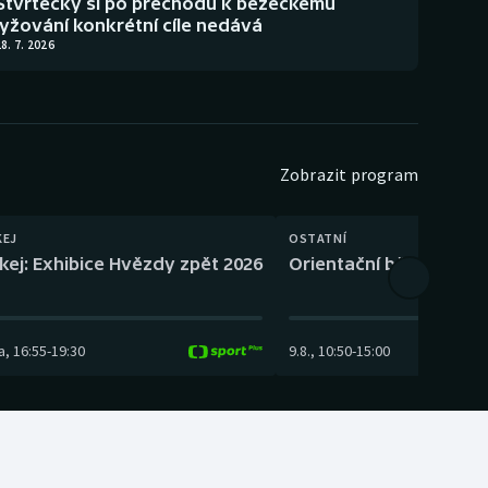
Štvrtecký si po přechodu k běžeckému
lyžování konkrétní cíle nedává
8. 7. 2026
Zobrazit program
KEJ
OSTATNÍ
kej: Exhibice Hvězdy zpět 2026
Orientační běh: SP Čes
a
,
16:55
-
19:30
9.8.
,
10:50
-
15:00