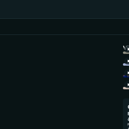
Házená
Ragby
V
Jezdectví
Rychlobruslení
Rychlostní
Judo
kanoistika
Krasobruslení
Short track
Lezení
Sportovní střelba
Lyže a snowboard
Stolní tenis