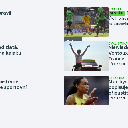
FOTBAL
ravil
SESTŘIH
t
Ústí ztr
Aktualizován
Video
CYKLISTIKA
ed zlatá.
Niewiad
 na kajaku
Ventoux 
France
Před 2 hod
ATLETIKA
mistryně
Moc bych
ze sportovní
popisuje
připustit
Před 3 hod