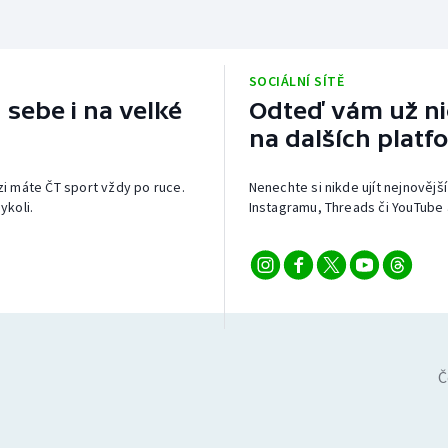
SOCIÁLNÍ SÍTĚ
 sebe i na velké
Odteď vám už nic
na dalších platf
izi máte ČT sport vždy po ruce.
Nenechte si nikde ujít nejnovější
ykoli.
Instagramu, Threads či YouTube 
Č