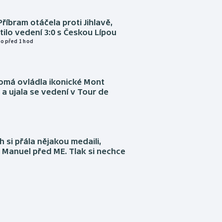
Příbram otáčela proti Jihlavě,
atilo vedení 3:0 s Českou Lípou
o před 1 hod
omá ovládla ikonické Mont
a ujala se vedení v Tour de
 si přála nějakou medaili,
 Manuel před ME. Tlak si nechce