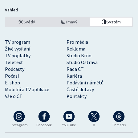
Vzhled
Světlý
Tmavý
Systém
TV program
Pro média
Živé vysílání
Reklama
TV poplatky
Studio Brno
Teletext
Studio Ostrava
Podcasty
Rada ČT
Počasí
Kariéra
E-shop
Podávání námětů
Mobilní a TV aplikace
Časté dotazy
Vše o ČT
Kontakty
Instagram
Facebook
YouTube
X
Threads