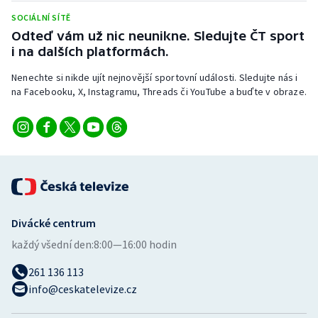
Stolní tenis
SOCIÁLNÍ SÍTĚ
Odteď vám už nic neunikne. Sledujte ČT sport
Triatlon
i na dalších platformách.
Veslování
Nenechte si nikde ujít nejnovější sportovní události. Sledujte nás i
na Facebooku, X, Instagramu, Threads či YouTube a buďte v obraze.
Vodní slalom
Volejbal
Ostatní
Divácké centrum
každý všední den:
8:00—16:00 hodin
261 136 113
info@ceskatelevize.cz