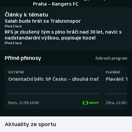
Baseball a softbal
Soutěže
Praha – Rangers FC
Články k tématu
Basketbal
Historické návraty
Salah bude hrát za Trabzonspor
Před 3 hod
RFS je zkušený tým s plno hráči nad 30 let, navíc s
Biatlon
Aplikace ČT sport
nadstandardní výškou, popisuje Kozel
Před 5 hod
Boby a skeleton
AZ kvíz
Přímé přenosy
Zobrazit program
Box
OSTATNÍ
PLAVÁNÍ
Curling
Orientační běh: SP Česko – dlouhá trať
Plavání: TK
Dostihy
Dnes
,
11:50
-
16:00
Zítra
,
12:30
-
13:
Florbal
Futsal
Aktuality ze sportu
Golf