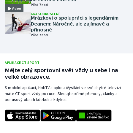
Před 7 hod
Olympijské hry
Video
KRASOBRUSLENÍ
Mrázkovi o spolupráci s legendárním
Parasport
Deanem: Náročné, ale zajímavé a
přínosné
Před 7 hod
Plavání
Plážový volejbal
APLIKACE ČT SPORT
Ragby
Mějte celý sportovní svět vždy u sebe i na
velké obrazovce.
Rychlobruslení
S mobilní aplikací, HbbTV a apkou iVysílání ve své chytré televizi
máte ČT sport vždy po ruce. Sledujte přímé přenosy, články a
Rychlostní kanoistika
bonusový obsah kdekoli a kdykoli.
Short track
Sportovní střelba