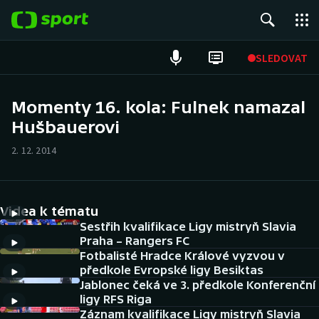
POPULÁRNÍ
SLEDOVAT
Fotbal
Momenty 16. kola: Fulnek namazal
Hušbauerovi
Hokej
2. 12. 2014
Tenis
Atletika
Videa k tématu
Cyklistika
Sestřih kvalifikace Ligy mistryň Slavia
Praha – Rangers FC
Fotbalisté Hradce Králové vyzvou v
DALŠÍ SPORTY
předkole Evropské ligy Besiktas
Jablonec čeká ve 3. předkole Konferenční
Americký fotbal
NEPŘEHLÉDNĚTE
ligy RFS Riga
Záznam kvalifikace Ligy mistryň Slavia