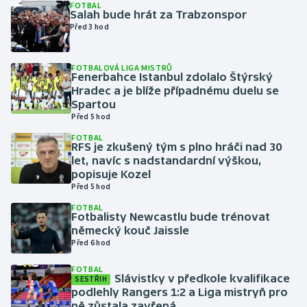
FOTBAL
Salah bude hrát za Trabzonspor
Před 3 hod
Gymnastika
Házená
FOTBALOVÁ LIGA MISTRŮ
Fenerbahce Istanbul zdolalo Štýrský
Hradec a je blíže případnému duelu se
Jezdectví
Spartou
Před 5 hod
Judo
FOTBAL
RFS je zkušený tým s plno hráči nad 30
let, navíc s nadstandardní výškou,
Krasobruslení
popisuje Kozel
Před 5 hod
Lezení
FOTBAL
Fotbalisty Newcastlu bude trénovat
Lyže a snowboard
německý kouč Jaissle
Před 6 hod
Moderní pětiboj
FOTBAL
Slávistky v předkole kvalifikace
SESTŘIH
podlehly Rangers 1:2 a Liga mistryň pro
Motorsport
ně zůstala zavřená