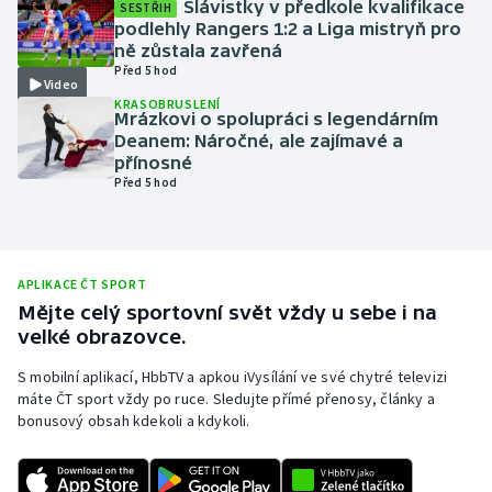
Slávistky v předkole kvalifikace
SESTŘIH
podlehly Rangers 1:2 a Liga mistryň pro
Olympijské hry
ně zůstala zavřená
Před 5 hod
Parasport
Video
KRASOBRUSLENÍ
Mrázkovi o spolupráci s legendárním
Plavání
Deanem: Náročné, ale zajímavé a
přínosné
Před 5 hod
Plážový volejbal
Ragby
APLIKACE ČT SPORT
Rychlobruslení
Mějte celý sportovní svět vždy u sebe i na
velké obrazovce.
Rychlostní kanoistika
S mobilní aplikací, HbbTV a apkou iVysílání ve své chytré televizi
máte ČT sport vždy po ruce. Sledujte přímé přenosy, články a
Short track
bonusový obsah kdekoli a kdykoli.
Sportovní střelba