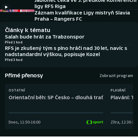
Jablonec čeká ve 3. předkole Konferenční
Baseball a softbal
Soutěže
ligy RFS Riga
Záznam kvalifikace Ligy mistryň Slavia
Basketbal
Historické návraty
Praha – Rangers FC
Články k tématu
Biatlon
Aplikace ČT sport
Salah bude hrát za Trabzonspor
Před 1 hod
RFS je zkušený tým s plno hráči nad 30 let, navíc s
Boby a skeleton
AZ kvíz
nadstandardní výškou, popisuje Kozel
Před 3 hod
Box
Přímé přenosy
Zobrazit program
Curling
OSTATNÍ
PLAVÁNÍ
Dostihy
Orientační běh: SP Česko – dlouhá trať
Plavání: TK
Florbal
Dnes
,
11:50
-
16:00
Zítra
,
12:30
-
13:
Futsal
Golf