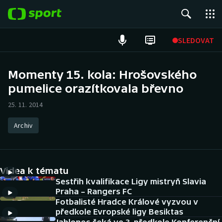
POPULÁRNÍ
SLEDOVAT
Fotbal
Momenty 15. kola: Hrošovského
pumelice orazítkovala břevno
Hokej
25. 11. 2014
Tenis
Archiv
Atletika
Cyklistika
Videa k tématu
DALŠÍ SPORTY
Sestřih kvalifikace Ligy mistryň Slavia
Praha – Rangers FC
Fotbalisté Hradce Králové vyzvou v
Americký fotbal
NEPŘEHLÉDNĚTE
předkole Evropské ligy Besiktas