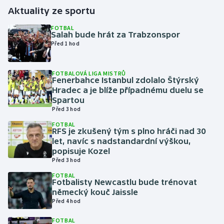
Aktuality ze sportu
Gymnastika
FOTBAL
Salah bude hrát za Trabzonspor
Před 1 hod
Házená
Jezdectví
FOTBALOVÁ LIGA MISTRŮ
Fenerbahce Istanbul zdolalo Štýrský
Hradec a je blíže případnému duelu se
Judo
Spartou
Před 3 hod
Krasobruslení
FOTBAL
RFS je zkušený tým s plno hráči nad 30
let, navíc s nadstandardní výškou,
Lezení
popisuje Kozel
Před 3 hod
Lyže a snowboard
FOTBAL
Fotbalisty Newcastlu bude trénovat
Moderní pětiboj
německý kouč Jaissle
Před 4 hod
Motorsport
FOTBAL