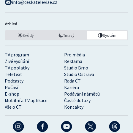
info@ceskatelevize.cz
Vzhled
Světlý
Tmavý
Systém
TV program
Pro média
Živé vysílání
Reklama
TV poplatky
Studio Brno
Teletext
Studio Ostrava
Podcasty
Rada ČT
Počasí
Kariéra
E-shop
Podávání námětů
Mobilní a TV aplikace
Časté dotazy
Vše o ČT
Kontakty