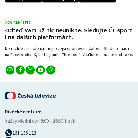
Stolní tenis
Triatlon
SOCIÁLNÍ SÍTĚ
Odteď vám už nic neunikne. Sledujte ČT sport
Veslování
i na dalších platformách.
Vodní slalom
Nenechte si nikde ujít nejnovější sportovní události. Sledujte nás i
na Facebooku, X, Instagramu, Threads či YouTube a buďte v obraze.
Volejbal
Ostatní
Divácké centrum
každý všední den:
8:00—16:00 hodin
261 136 113