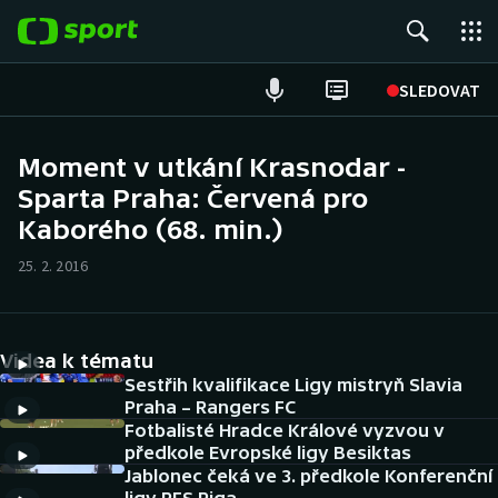
POPULÁRNÍ
SLEDOVAT
Fotbal
Moment v utkání Krasnodar -
Sparta Praha: Červená pro
Hokej
Kaborého (68. min.)
Tenis
25. 2. 2016
Atletika
Cyklistika
Videa k tématu
Sestřih kvalifikace Ligy mistryň Slavia
DALŠÍ SPORTY
Praha – Rangers FC
Fotbalisté Hradce Králové vyzvou v
předkole Evropské ligy Besiktas
Americký fotbal
NEPŘEHLÉDNĚTE
Jablonec čeká ve 3. předkole Konferenční