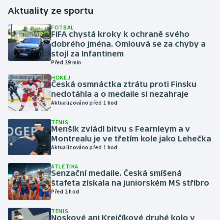
Aktuality ze sportu
Gymnastika
FOTBAL
FIFA chystá kroky k ochraně svého
dobrého jména. Omlouvá se za chyby a
Házená
stojí za Infantinem
Před 29 min
Jezdectví
HOKEJ
Česká osmnáctka ztrátu proti Finsku
Judo
nedotáhla a o medaile si nezahraje
Aktualizováno před 1 hod
Krasobruslení
TENIS
Menšík zvládl bitvu s Fearnleym a v
Montrealu je ve třetím kole jako Lehečka
Lezení
Aktualizováno před 1 hod
Lyže a snowboard
ATLETIKA
Senzační medaile. Česká smíšená
štafeta získala na juniorském MS stříbro
Moderní pětiboj
Před 2 hod
Motorsport
TENIS
Noskové ani Krejčíkové druhé kolo v