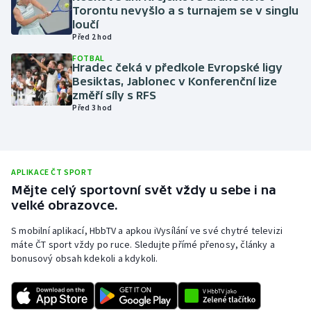
Torontu nevyšlo a s turnajem se v singlu
Olympijské hry
loučí
Před 2 hod
Parasport
FOTBAL
Hradec čeká v předkole Evropské ligy
Besiktas, Jablonec v Konferenční lize
Plavání
změří síly s RFS
Před 3 hod
Plážový volejbal
Ragby
APLIKACE ČT SPORT
Rychlobruslení
Mějte celý sportovní svět vždy u sebe i na
velké obrazovce.
Rychlostní kanoistika
S mobilní aplikací, HbbTV a apkou iVysílání ve své chytré televizi
máte ČT sport vždy po ruce. Sledujte přímé přenosy, články a
Short track
bonusový obsah kdekoli a kdykoli.
Sportovní střelba