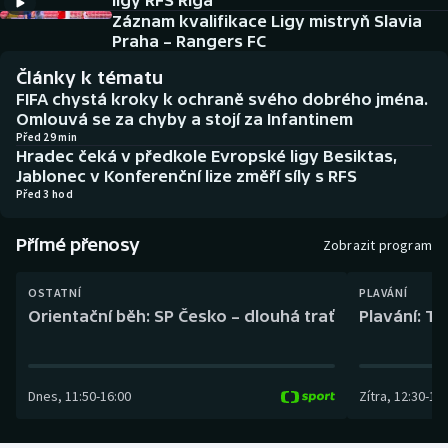
ligy RFS Riga
Baseball a softbal
Soutěže
Záznam kvalifikace Ligy mistryň Slavia
Praha – Rangers FC
Basketbal
Historické návraty
Články k tématu
FIFA chystá kroky k ochraně svého dobrého jména.
Biatlon
Aplikace ČT sport
Omlouvá se za chyby a stojí za Infantinem
Před 29 min
Hradec čeká v předkole Evropské ligy Besiktas,
Boby a skeleton
AZ kvíz
Jablonec v Konferenční lize změří síly s RFS
Před 3 hod
Box
Přímé přenosy
Zobrazit program
Curling
OSTATNÍ
PLAVÁNÍ
Dostihy
Orientační běh: SP Česko – dlouhá trať
Plavání: TK
Florbal
Dnes
,
11:50
-
16:00
Zítra
,
12:30
-
13:
Futsal
Golf