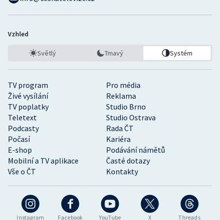
Vzhled
Světlý
Tmavý
Systém
TV program
Pro média
Živé vysílání
Reklama
TV poplatky
Studio Brno
Teletext
Studio Ostrava
Podcasty
Rada ČT
Počasí
Kariéra
E-shop
Podávání námětů
Mobilní a TV aplikace
Časté dotazy
Vše o ČT
Kontakty
Instagram
Facebook
YouTube
X
Threads