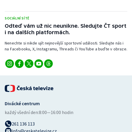
Stolní tenis
Triatlon
SOCIÁLNÍ SÍTĚ
Odteď vám už nic neunikne. Sledujte ČT sport
i na dalších platformách.
Veslování
Nenechte si nikde ujít nejnovější sportovní události. Sledujte nás i
Vodní slalom
na Facebooku, X, Instagramu, Threads či YouTube a buďte v obraze.
Volejbal
Ostatní
Divácké centrum
každý všední den:
8:00—16:00 hodin
261 136 113
info@ceskatelevize.cz