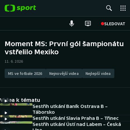
POPULÁRNÍ
SLEDOVAT
ME v atletice
Moment MS: První gól šampionátu
vstřelilo Mexiko
ME v plavání
11. 6. 2026
Fotbal
MS ve fotbale 2026
Nejnovější videa
Nejlepší videa
Hokej
Tenis
Videa k tématu
DALŠÍ SPORTY
Sestřih utkání Baník Ostrava B –
Táborsko
Sestřih utkání Slavia Praha B – Třinec
Americký fotbal
NEPŘEHLÉDNĚTE
Sestřih utkání Ústí nad Labem – Česká