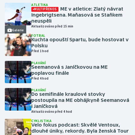
ATLETIKA
ME v atletice: Zlatý návrat
MULTIPŘENOS
Futsal
Ingebrigtsena. Maňasová se Staňkem
neuspěli
Aktualizováno před 15 min
Golf
Galerie
FOTBAL
Kuchta opouští Spartu, bude hostovat v
Gymnastika
Polsku
Před 1 hod
Házená
PLAVÁNÍ
Seemanová s Janíčkovou na ME
Jezdectví
poplavou finále
Před 4 hod
Judo
PLAVÁNÍ
Do semifinále kraulové stovky
postoupila na ME obhájkyně Seemanová
Krasobruslení
i Janíčková
Aktualizováno před 4 hod
Lezení
CYKLISTIKA
Velo fokus podcast: Skvělé Ventoux,
Lyže a snowboard
dlouhé úniky, rekordy. Byla ženská Tour