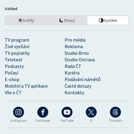
Vzhled
Světlý
Tmavý
Systém
TV program
Pro média
Živé vysílání
Reklama
TV poplatky
Studio Brno
Teletext
Studio Ostrava
Podcasty
Rada ČT
Počasí
Kariéra
E-shop
Podávání námětů
Mobilní a TV aplikace
Časté dotazy
Vše o ČT
Kontakty
Instagram
Facebook
YouTube
X
Threads