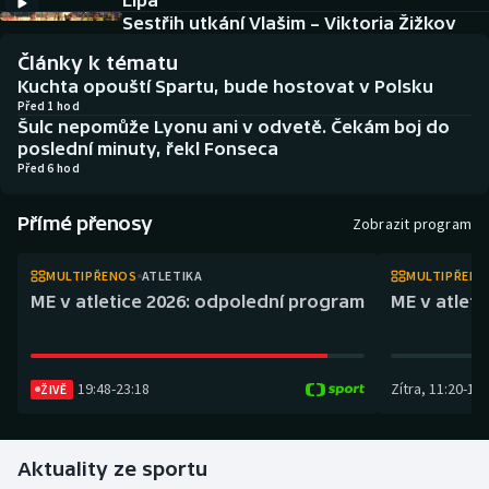
Lípa
Atletika
Soutěže
Sestřih utkání Vlašim – Viktoria Žižkov
Články k tématu
Baseball a softbal
Historické návraty
Kuchta opouští Spartu, bude hostovat v Polsku
Před 1 hod
Basketbal
Aplikace ČT sport
Šulc nepomůže Lyonu ani v odvetě. Čekám boj do
poslední minuty, řekl Fonseca
Před 6 hod
Biatlon
AZ kvíz
Přímé přenosy
Boby a skeleton
Zobrazit program
Box
MULTIPŘENOS
ATLETIKA
MULTIPŘEN
ME v atletice 2026: odpolední program
ME v atlet
Curling
Cyklistika
19:48
-
23:18
Zítra
,
11:20
-
14:
ŽIVĚ
Dostihy
Aktuality ze sportu
Florbal