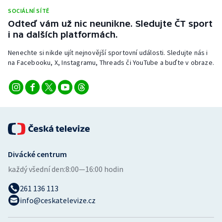
Short track
SOCIÁLNÍ SÍTĚ
Odteď vám už nic neunikne. Sledujte ČT sport
Sportovní střelba
i na dalších platformách.
Nenechte si nikde ujít nejnovější sportovní události. Sledujte nás i
Stolní tenis
na Facebooku, X, Instagramu, Threads či YouTube a buďte v obraze.
Triatlon
Veslování
Vodní slalom
Volejbal
Divácké centrum
každý všední den:
8:00—16:00 hodin
Ostatní
261 136 113
info@ceskatelevize.cz