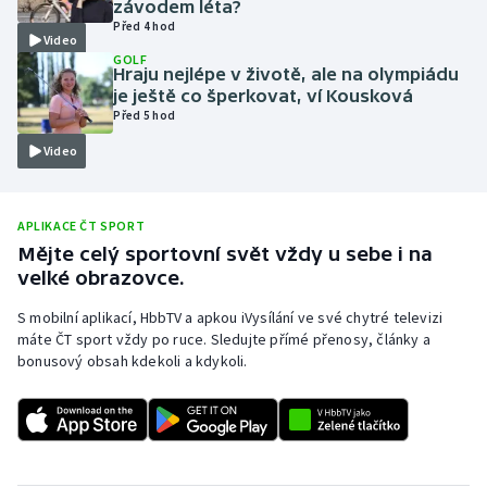
závodem léta?
Před 4 hod
Moderní pětiboj
Video
GOLF
Hraju nejlépe v životě, ale na olympiádu
Motorsport
je ještě co šperkovat, ví Kousková
Před 5 hod
Olympijské hry
Video
Parasport
APLIKACE ČT SPORT
Plavání
Mějte celý sportovní svět vždy u sebe i na
velké obrazovce.
Plážový volejbal
S mobilní aplikací, HbbTV a apkou iVysílání ve své chytré televizi
máte ČT sport vždy po ruce. Sledujte přímé přenosy, články a
Ragby
bonusový obsah kdekoli a kdykoli.
Rychlobruslení
Rychlostní kanoistika