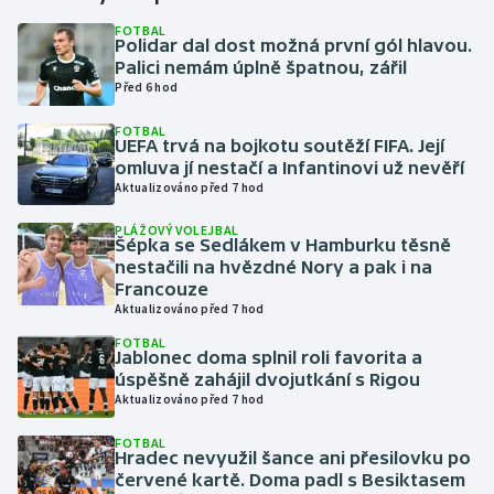
FOTBAL
Polidar dal dost možná první gól hlavou.
Gymnastika
Palici nemám úplně špatnou, zářil
Před 6 hod
Házená
FOTBAL
UEFA trvá na bojkotu soutěží FIFA. Její
Jezdectví
omluva jí nestačí a Infantinovi už nevěří
Aktualizováno před 7 hod
Judo
PLÁŽOVÝ VOLEJBAL
Šépka se Sedlákem v Hamburku těsně
Krasobruslení
nestačili na hvězdné Nory a pak i na
Francouze
Aktualizováno před 7 hod
Lezení
FOTBAL
Jablonec doma splnil roli favorita a
Lyže a snowboard
úspěšně zahájil dvojutkání s Rigou
Aktualizováno před 7 hod
Moderní pětiboj
FOTBAL
Hradec nevyužil šance ani přesilovku po
Motorsport
červené kartě. Doma padl s Besiktasem