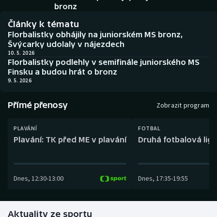
Baseball a softbal
Soutěže
bronz
Články k tématu
Basketbal
Historické návraty
Florbalistky obhájily na juniorském MS bronz,
Švýcarky udolaly v nájezdech
Biatlon
Aplikace ČT sport
10. 5. 2026
Florbalistky podlehly v semifinále juniorského MS
Finsku a budou hrát o bronz
Boby a skeleton
AZ kvíz
9. 5. 2026
Box
Přímé přenosy
Zobrazit program
Curling
PLAVÁNÍ
FOTBAL
Plavání: TK před ME v plavání
Druhá fotbalová liga
Dostihy
Florbal
Dnes
,
12:30
-
13:00
Dnes
,
17:35
-
19:55
Futsal
Aktuality ze sportu
Golf