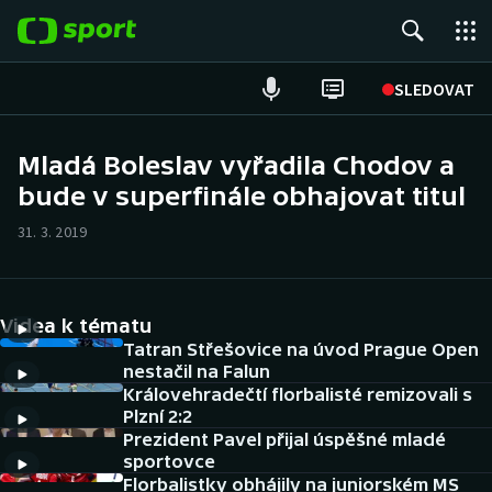
POPULÁRNÍ
SLEDOVAT
Fotbal
Mladá Boleslav vyřadila Chodov a
bude v superfinále obhajovat titul
Hokej
31. 3. 2019
Tenis
Atletika
Videa k tématu
Cyklistika
Tatran Střešovice na úvod Prague Open
nestačil na Falun
Královehradečtí florbalisté remizovali s
DALŠÍ SPORTY
Plzní 2:2
Prezident Pavel přijal úspěšné mladé
Americký fotbal
NEPŘEHLÉDNĚTE
sportovce
Florbalistky obhájily na juniorském MS