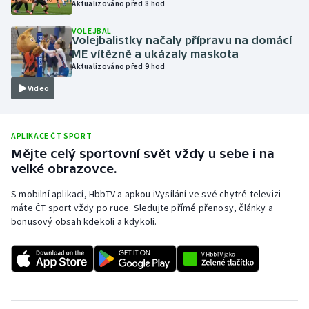
Aktualizováno před 8 hod
Olympijské hry
VOLEJBAL
Volejbalistky načaly přípravu na domácí
Parasport
ME vítězně a ukázaly maskota
Aktualizováno před 9 hod
Plavání
Video
Plážový volejbal
APLIKACE ČT SPORT
Ragby
Mějte celý sportovní svět vždy u sebe i na
velké obrazovce.
Rychlobruslení
S mobilní aplikací, HbbTV a apkou iVysílání ve své chytré televizi
máte ČT sport vždy po ruce. Sledujte přímé přenosy, články a
Rychlostní kanoistika
bonusový obsah kdekoli a kdykoli.
Short track
Sportovní střelba