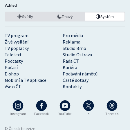
Vzhled
Světlý
Tmavý
Systém
TV program
Pro média
Živé vysílání
Reklama
TV poplatky
Studio Brno
Teletext
Studio Ostrava
Podcasty
Rada ČT
Počasí
Kariéra
E-shop
Podávání námětů
Mobilní a TV aplikace
Časté dotazy
Vše o ČT
Kontakty
Instagram
Facebook
YouTube
X
Threads
© Česká televize