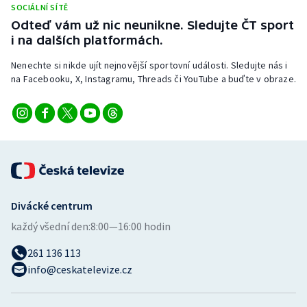
SOCIÁLNÍ SÍTĚ
Stolní tenis
Odteď vám už nic neunikne. Sledujte ČT sport
i na dalších platformách.
Triatlon
Nenechte si nikde ujít nejnovější sportovní události. Sledujte nás i
Veslování
na Facebooku, X, Instagramu, Threads či YouTube a buďte v obraze.
Vodní slalom
Volejbal
Ostatní
Divácké centrum
každý všední den:
8:00—16:00 hodin
261 136 113
info@ceskatelevize.cz