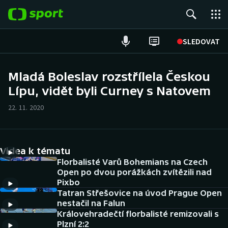
POPULÁRNÍ
SLEDOVAT
Fotbal
Mladá Boleslav rozstřílela Českou
Lípu, vidět byli Curney s Natovem
Hokej
22. 11. 2020
Tenis
Atletika
Videa k tématu
Cyklistika
Florbalisté Varů Bohemians na Czech
Open po dvou porážkách zvítězili nad
Pixbo
DALŠÍ SPORTY
Tatran Střešovice na úvod Prague Open
nestačil na Falun
Americký fotbal
NEPŘEHLÉDNĚTE
Královehradečtí florbalisté remizovali s
Plzní 2:2