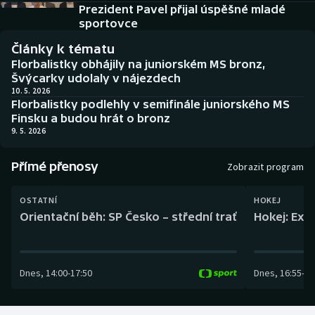
Baseball a softbal
Soutěže
Prezident Pavel přijal úspěšné mladé
sportovce
Basketbal
Historické návraty
Články k tématu
Florbalistky obhájily na juniorském MS bronz,
Biatlon
Aplikace ČT sport
Švýcarky udolaly v nájezdech
10. 5. 2026
Florbalistky podlehly v semifinále juniorského MS
Boby a skeleton
AZ kvíz
Finsku a budou hrát o bronz
9. 5. 2026
Box
Přímé přenosy
Zobrazit program
Curling
OSTATNÍ
HOKEJ
Dostihy
Orientační běh: SP Česko – střední trať
Hokej: Exh
Florbal
Dnes
,
14:00
-
17:50
Dnes
,
16:55
-
19
Futsal
Golf