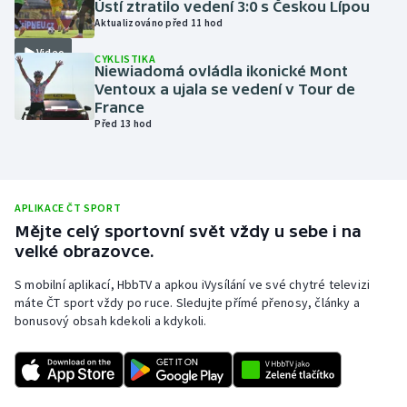
Ústí ztratilo vedení 3:0 s Českou Lípou
Aktualizováno před 11 hod
Olympijské hry
Video
CYKLISTIKA
Parasport
Niewiadomá ovládla ikonické Mont
Ventoux a ujala se vedení v Tour de
France
Plavání
Před 13 hod
Plážový volejbal
Ragby
APLIKACE ČT SPORT
Mějte celý sportovní svět vždy u sebe i na
Rychlobruslení
velké obrazovce.
S mobilní aplikací, HbbTV a apkou iVysílání ve své chytré televizi
Rychlostní kanoistika
máte ČT sport vždy po ruce. Sledujte přímé přenosy, články a
bonusový obsah kdekoli a kdykoli.
Short track
Sportovní střelba