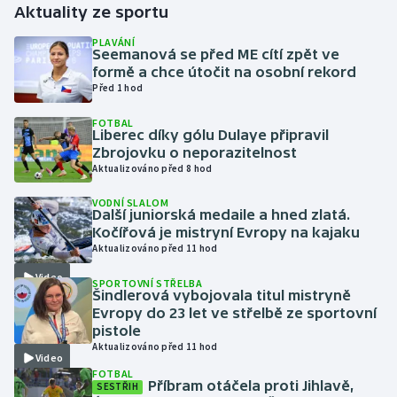
Aktuality ze sportu
Gymnastika
PLAVÁNÍ
Seemanová se před ME cítí zpět ve
formě a chce útočit na osobní rekord
Házená
Před 1 hod
FOTBAL
Jezdectví
Liberec díky gólu Dulaye připravil
Zbrojovku o neporazitelnost
Judo
Aktualizováno před 8 hod
VODNÍ SLALOM
Krasobruslení
Další juniorská medaile a hned zlatá.
Kočířová je mistryní Evropy na kajaku
Aktualizováno před 11 hod
Lezení
Video
SPORTOVNÍ STŘELBA
Lyže a snowboard
Šindlerová vybojovala titul mistryně
Evropy do 23 let ve střelbě ze sportovní
pistole
Moderní pětiboj
Aktualizováno před 11 hod
Video
FOTBAL
Motorsport
Příbram otáčela proti Jihlavě,
SESTŘIH