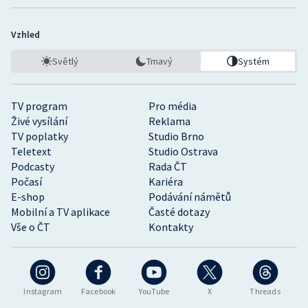
Vzhled
Světlý
Tmavý
Systém
TV program
Pro média
Živé vysílání
Reklama
TV poplatky
Studio Brno
Teletext
Studio Ostrava
Podcasty
Rada ČT
Počasí
Kariéra
E-shop
Podávání námětů
Mobilní a TV aplikace
Časté dotazy
Vše o ČT
Kontakty
Instagram
Facebook
YouTube
X
Threads