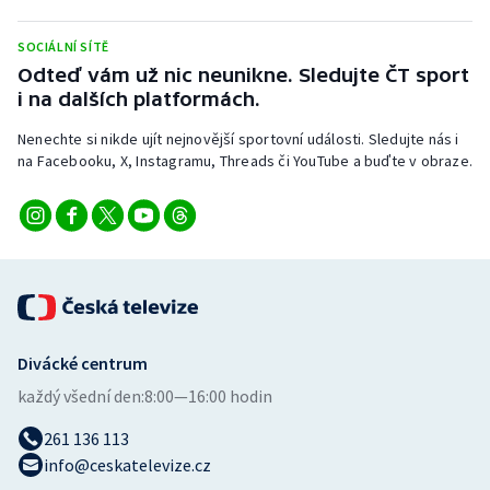
Stolní tenis
SOCIÁLNÍ SÍTĚ
Triatlon
Odteď vám už nic neunikne. Sledujte ČT sport
i na dalších platformách.
Veslování
Nenechte si nikde ujít nejnovější sportovní události. Sledujte nás i
na Facebooku, X, Instagramu, Threads či YouTube a buďte v obraze.
Vodní slalom
Volejbal
Ostatní
Divácké centrum
každý všední den:
8:00—16:00 hodin
261 136 113
info@ceskatelevize.cz