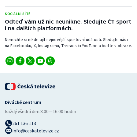
Stolní tenis
SOCIÁLNÍ SÍTĚ
Triatlon
Odteď vám už nic neunikne. Sledujte ČT sport
i na dalších platformách.
Veslování
Nenechte si nikde ujít nejnovější sportovní události. Sledujte nás i
na Facebooku, X, Instagramu, Threads či YouTube a buďte v obraze.
Vodní slalom
Volejbal
Ostatní
Divácké centrum
každý všední den:
8:00—16:00 hodin
261 136 113
info@ceskatelevize.cz