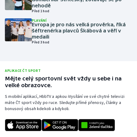
nehodě
Olympijské hry
Před 1 hod
PLAVÁNÍ
Parasport
Evropa je pro nás velká prověrka, říká
šéftrenérka plavců Škábová a věří v
medaili
Plavání
Před 3 hod
Plážový volejbal
Ragby
APLIKACE ČT SPORT
Mějte celý sportovní svět vždy u sebe i na
Rychlobruslení
velké obrazovce.
S mobilní aplikací, HbbTV a apkou iVysílání ve své chytré televizi
Rychlostní kanoistika
máte ČT sport vždy po ruce. Sledujte přímé přenosy, články a
bonusový obsah kdekoli a kdykoli.
Short track
Sportovní střelba