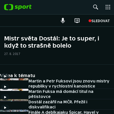
POPULÁRNÍ
SLEDOVAT
Fotbal
Mistr světa Dostál: Je to super, i
když to strašně bolelo
Hokej
27. 8. 2017
Tenis
Atletika
Videa k tématu
Cyklistika
Martin a Petr Fuksovi jsou znovu mistry
republiky v rychlostní kanoistice
Martin Fuksa má domácí titul na
DALŠÍ SPORTY
pětistovce
Dostál zazářil na MČR. Přežil i
Americký fotbal
NEPŘEHLÉDNĚTE
diskvalifikaci
Finále A deblkajaku Špicar, Havel v