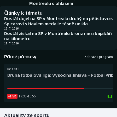
Baseball a softbal
Soutěže
Montrealu s ohlasem
Články k tématu
Basketbal
Historické návraty
Dostál dojel na SP v Montrealu druhý na pětistovce.
Špicarovi s Havlem medaile těsně unikla
Biatlon
Aplikace ČT sport
12. 7. 2026
Dostál získal na SP v Montrealu bronz mezi kajakáři
na kilometru
Boby a skeleton
AZ kvíz
11. 7. 2026
Box
Přímé přenosy
Zobrazit program
Curling
FOTBAL
Druhá fotbalová liga: Vysočina Jihlava – Fotbal Příb
Dostihy
Florbal
17:35
-
19:55
ŽIVĚ
Futsal
Aktuality ze sportu
Golf