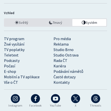
Vzhled
Světlý
Tmavý
Systém
TV program
Pro média
Živé vysílání
Reklama
TV poplatky
Studio Brno
Teletext
Studio Ostrava
Podcasty
Rada ČT
Počasí
Kariéra
E-shop
Podávání námětů
Mobilní a TV aplikace
Časté dotazy
Vše o ČT
Kontakty
Instagram
Facebook
YouTube
X
Threads