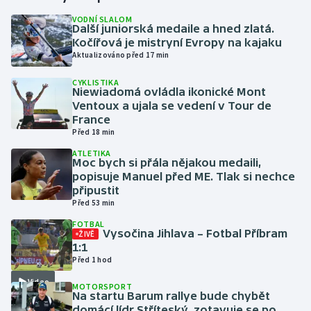
VODNÍ SLALOM
Další juniorská medaile a hned zlatá.
Gymnastika
Kočířová je mistryní Evropy na kajaku
Aktualizováno před 17 min
Házená
CYKLISTIKA
Niewiadomá ovládla ikonické Mont
Jezdectví
Ventoux a ujala se vedení v Tour de
France
Judo
Před 18 min
ATLETIKA
Moc bych si přála nějakou medaili,
Krasobruslení
popisuje Manuel před ME. Tlak si nechce
připustit
Lezení
Před 53 min
FOTBAL
Lyže a snowboard
Vysočina Jihlava – Fotbal Příbram
ŽIVĚ
1:1
Před 1 hod
Moderní pětiboj
Video
MOTORSPORT
Na startu Barum rallye bude chybět
Motorsport
domácí lídr Stříteský, zotavuje se po