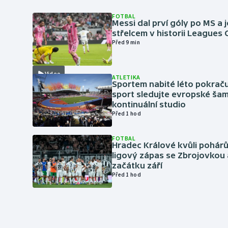
FOTBAL
Messi dal prví góly po MS a j
střelcem v historii Leagues
Před 9 min
Video
ATLETIKA
Sportem nabité léto pokraču
sport sledujte evropské šam
kontinuální studio
Před 1 hod
FOTBAL
Hradec Králové kvůli pohár
ligový zápas se Zbrojovkou 
začátku září
Před 1 hod