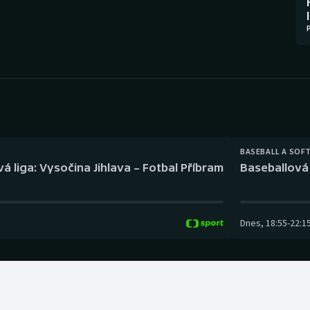
Moderní pětiboj
Triatlon
Motorsport
Veslování
Olympijské hry
Vodní slalom
Parasport
Volejbal
Plavání
Ostatní
BASEBALL A SOF
á liga: Vysočina Jihlava – Fotbal Příbram
Baseballová 
Plážový volejbal
Dnes
,
18:55
-
22:1