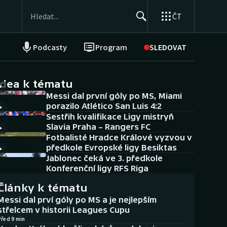
ČT
Podcasty
Program
SLEDOVAT
NEPŘEHLÉDNĚTE
Soutěže
idea k tématu
Messi dal první góly po MS, Miami
Historické návraty
porazilo Atlético San Luis 4:2
Sestřih kvalifikace Ligy mistryň
Aplikace ČT sport
Slavia Praha – Rangers FC
Fotbalisté Hradce Králové vyzvou v
AZ kvíz
předkole Evropské ligy Besiktas
Jablonec čeká ve 3. předkole
Konferenční ligy RFS Riga
Články k tématu
Messi dal prví góly po MS a je nejlepším
střelcem v historii Leagues Cupu
Před 9 min