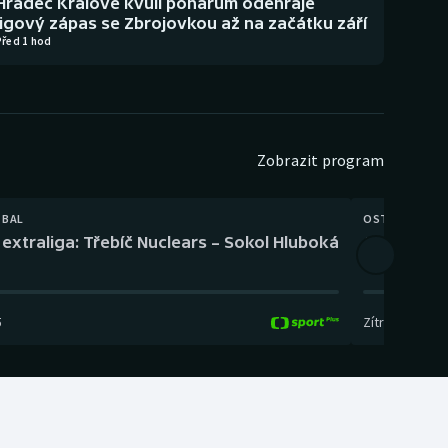
Hradec Králové kvůli pohárům odehraje
ligový zápas se Zbrojovkou až na začátku září
Před 1 hod
Zobrazit program
TBAL
OSTATNÍ
extraliga: Třebíč Nuclears – Sokol Hluboká
Orientační
5
Zítra
,
14:00
-
17