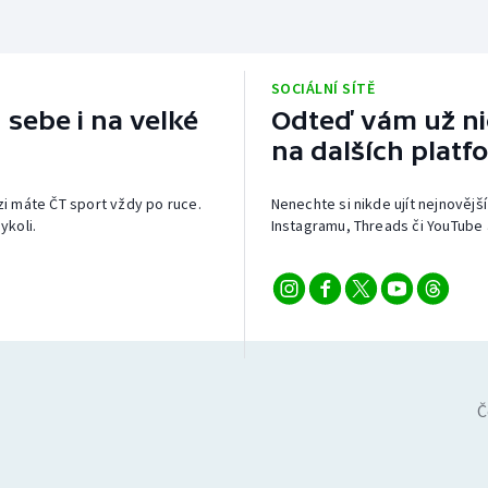
SOCIÁLNÍ SÍTĚ
 sebe i na velké
Odteď vám už nic
na dalších platf
izi máte ČT sport vždy po ruce.
Nenechte si nikde ujít nejnovější
ykoli.
Instagramu, Threads či YouTube 
Č