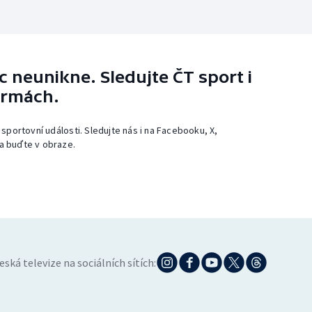
 neunikne. Sledujte ČT sport i
ormách.
 sportovní události. Sledujte nás i na Facebooku, X,
a buďte v obraze.
eská televize na sociálních sítích: