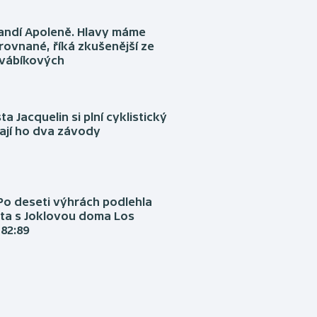
fandí Apoleně. Hlavy máme
rovnané, říká zkušenější ze
Švábíkových
ta Jacquelin si plní cyklistický
ají ho dva závody
Po deseti výhrách podlehla
ta s Joklovou doma Los
82:89