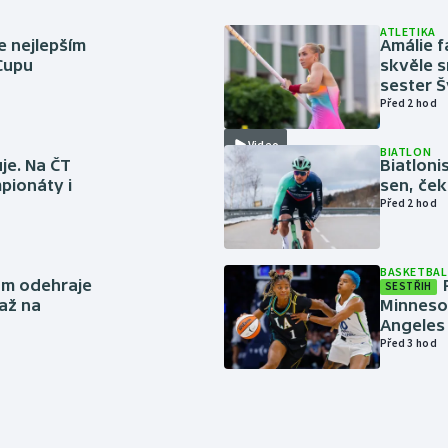
ATLETIKA
e nejlepším
Amálie 
 Cupu
skvěle s
sester 
Před 2 hod
Video
BIATLON
je. Na ČT
Biatlonis
pionáty i
sen, ček
Před 2 hod
BASKETBAL
ům odehraje
SESTŘIH
až na
Minneso
Angeles 
Před 3 hod