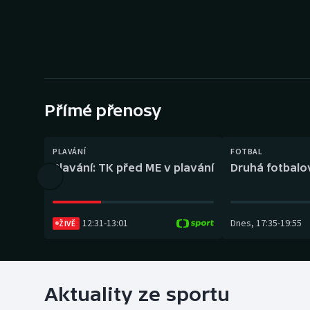
Curling
Dostihy
Florbal
Futsal
Přímé přenosy
Golf
PLAVÁNÍ
FOTBAL
Plavání: TK před ME v plavání
Druhá fotbalov
Gymnastika
12:31
-
13:01
Dnes
,
17:35
-
19:55
ŽIVĚ
Aktuality ze sportu