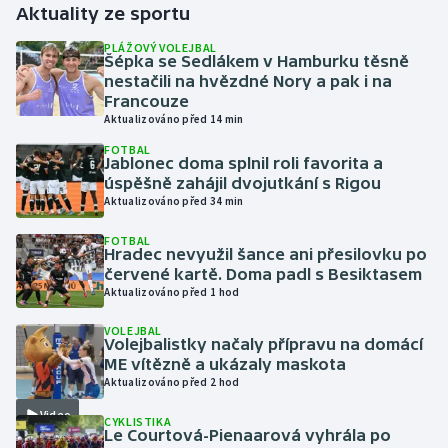
Aktuality ze sportu
Gymnastika
PLÁŽOVÝ VOLEJBAL
Šépka se Sedlákem v Hamburku těsně
nestačili na hvězdné Nory a pak i na
Házená
Francouze
Aktualizováno před 14 min
Jezdectví
FOTBAL
Jablonec doma splnil roli favorita a
úspěšně zahájil dvojutkání s Rigou
Judo
Aktualizováno před 34 min
Krasobruslení
FOTBAL
Hradec nevyužil šance ani přesilovku po
červené kartě. Doma padl s Besiktasem
Lezení
Aktualizováno před 1 hod
VOLEJBAL
Lyže a snowboard
Volejbalistky načaly přípravu na domácí
ME vítězně a ukázaly maskota
Moderní pětiboj
Aktualizováno před 2 hod
Video
CYKLISTIKA
Motorsport
Le Courtová-Pienaarová vyhrála po