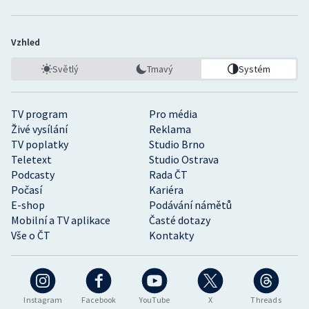
Vzhled
Světlý
Tmavý
Systém
TV program
Pro média
Živé vysílání
Reklama
TV poplatky
Studio Brno
Teletext
Studio Ostrava
Podcasty
Rada ČT
Počasí
Kariéra
E-shop
Podávání námětů
Mobilní a TV aplikace
Časté dotazy
Vše o ČT
Kontakty
Instagram
Facebook
YouTube
X
Threads