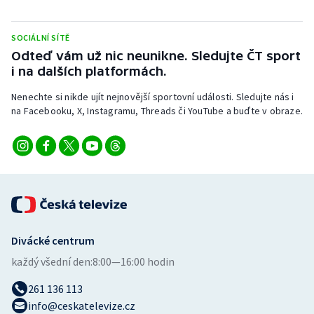
Stolní tenis
SOCIÁLNÍ SÍTĚ
Triatlon
Odteď vám už nic neunikne. Sledujte ČT sport
i na dalších platformách.
Veslování
Nenechte si nikde ujít nejnovější sportovní události. Sledujte nás i
Vodní slalom
na Facebooku, X, Instagramu, Threads či YouTube a buďte v obraze.
Volejbal
Ostatní
Divácké centrum
každý všední den:
8:00—16:00 hodin
261 136 113
info@ceskatelevize.cz