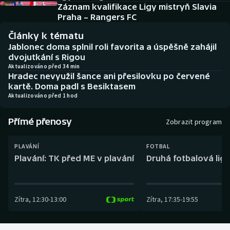
Baseball a softbal
Soutěže
Záznam kvalifikace Ligy mistryň Slavia
Praha – Rangers FC
Basketbal
Historické návraty
Články k tématu
Jablonec doma splnil roli favorita a úspěšně zahájil
Biatlon
Aplikace ČT sport
dvojutkání s Rigou
Aktualizováno před 34 min
Hradec nevyužil šance ani přesilovku po červené
Boby a skeleton
AZ kvíz
kartě. Doma padl s Besiktasem
Aktualizováno před 1 hod
Box
Přímé přenosy
Zobrazit program
Curling
PLAVÁNÍ
FOTBAL
Dostihy
Plavání: TK před ME v plavání
Druhá fotbalová liga
Florbal
Zítra
,
12:30
-
13:00
Zítra
,
17:35
-
19:55
Futsal
Golf