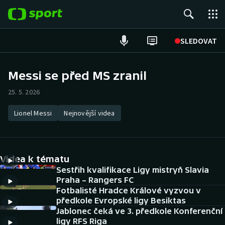
POPULÁRNÍ
SLEDOVAT
Fotbal
Messi se před MS zranil
Hokej
25. 5. 2026
Tenis
Lionel Messi
Nejnovější videa
Atletika
Videa k tématu
Cyklistika
Sestřih kvalifikace Ligy mistryň Slavia
Praha – Rangers FC
DALŠÍ SPORTY
Fotbalisté Hradce Králové vyzvou v
předkole Evropské ligy Besiktas
Americký fotbal
NEPŘEHLÉDNĚTE
Jablonec čeká ve 3. předkole Konferenční
ligy RFS Riga