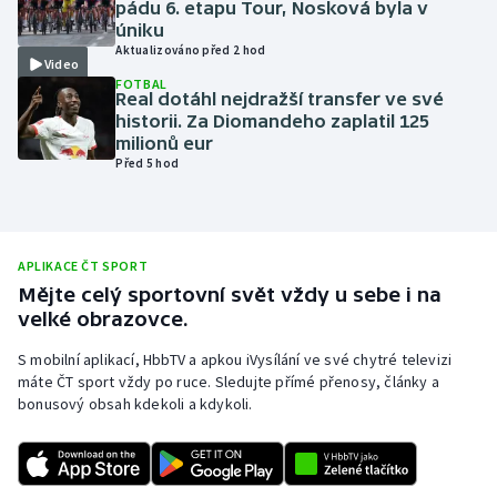
pádu 6. etapu Tour, Nosková byla v
úniku
Olympijské hry
Aktualizováno před 2 hod
Video
Parasport
FOTBAL
Real dotáhl nejdražší transfer ve své
historii. Za Diomandeho zaplatil 125
Plavání
milionů eur
Před 5 hod
Plážový volejbal
Ragby
APLIKACE ČT SPORT
Mějte celý sportovní svět vždy u sebe i na
Rychlobruslení
velké obrazovce.
Rychlostní kanoistika
S mobilní aplikací, HbbTV a apkou iVysílání ve své chytré televizi
máte ČT sport vždy po ruce. Sledujte přímé přenosy, články a
bonusový obsah kdekoli a kdykoli.
Short track
Sportovní střelba