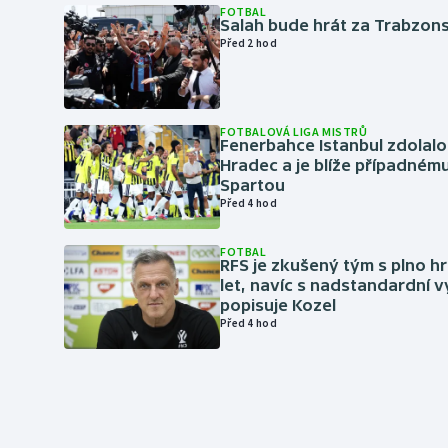
FOTBAL
Salah bude hrát za Trabzon
Před 2 hod
FOTBALOVÁ LIGA MISTRŮ
Fenerbahce Istanbul zdolalo
Hradec a je blíže případném
Spartou
Před 4 hod
FOTBAL
RFS je zkušený tým s plno hr
let, navíc s nadstandardní 
popisuje Kozel
Před 4 hod