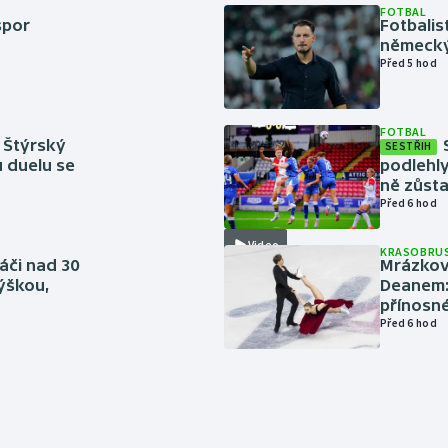
FOTBAL
spor
Fotbali
německý
Před 5 hod
FOTBAL
 Štýrský
SESTŘIH
u duelu se
podlehly
ně zůsta
Před 6 hod
Video
KRASOBRUS
áči nad 30
Mrázkovi
výškou,
Deanem: 
přínosn
Před 6 hod