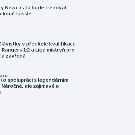
sty Newcastlu bude trénovat
 kouč Jaissle
Slávistky v předkole kvalifikace
 Rangers 1:2 a Liga mistryň pro
la zavřená
LENÍ
 o spolupráci s legendárním
Náročné, ale zajímavé a
é