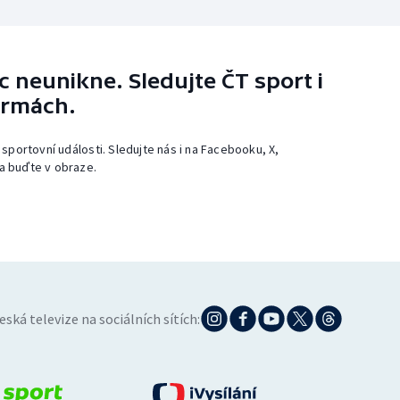
 neunikne. Sledujte ČT sport i
ormách.
 sportovní události. Sledujte nás i na Facebooku, X,
a buďte v obraze.
eská televize na sociálních sítích: