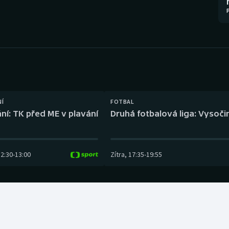
Moderní pětiboj
Triatlon
Motorsport
Veslování
Olympijské hry
Vodní slalom
Parasport
Volejbal
Plavání
Ostatní
NÍ
FOTBAL
ní: TK před ME v plavání
Druhá fotbalová liga: Vysočin
Plážový volejbal
12:30
-
13:00
Zítra
,
17:35
-
19:55