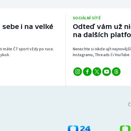
SOCIÁLNÍ SÍTĚ
 sebe i na velké
Odteď vám už nic
na dalších platf
izi máte ČT sport vždy po ruce.
Nenechte si nikde ujít nejnovější
ykoli.
Instagramu, Threads či YouTube 
Č