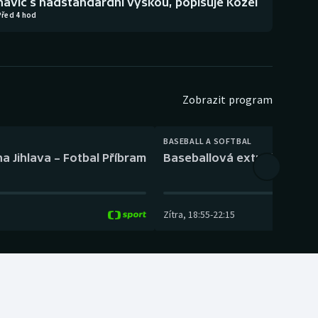
navíc s nadstandardní výškou, popisuje Kozel
Před 4 hod
Zobrazit program
BASEBALL A SOFTBAL
a Jihlava – Fotbal Příbram
Baseballová extraliga: Tře
Zítra
,
18:55
-
22:15