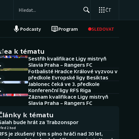
ČT
Podcasty
Program
SLEDOVAT
NEPŘEHLÉDNĚTE
Soutěže
idea k tématu
Sestřih kvalifikace Ligy mistryň
Historické návraty
Slavia Praha – Rangers FC
Fotbalisté Hradce Králové vyzvou v
Aplikace ČT sport
předkole Evropské ligy Besiktas
Jablonec čeká ve 3. předkole
AZ kvíz
Konferenční ligy RFS Riga
Záznam kvalifikace Ligy mistryň
Slavia Praha – Rangers FC
Články k tématu
Salah bude hrát za Trabzonspor
Před 2 hod
RFS je zkušený tým s plno hráči nad 30 let,