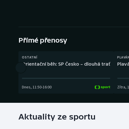
Curling
Dostihy
Florbal
Přímé přenosy
Futsal
Golf
OSTATNÍ
PLAVÁ
Orientační běh: SP Česko – dlouhá trať
Plavá
Gymnastika
Dnes
,
11:50
-
16:00
Zítra
,
Aktuality ze sportu