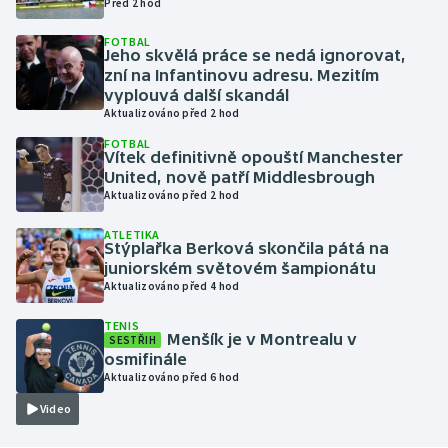
Před 2 hod
FOTBAL
Gymnastika
Jeho skvělá práce se nedá ignorovat,
zní na Infantinovu adresu. Mezitím
Házená
vyplouvá další skandál
Aktualizováno před 2 hod
Jezdectví
FOTBAL
Vítek definitivně opouští Manchester
United, nově patří Middlesbrough
Judo
Aktualizováno před 2 hod
ATLETIKA
Krasobruslení
Stýplařka Berková skončila pátá na
juniorském světovém šampionátu
Lezení
Aktualizováno před 4 hod
TENIS
Lyže a snowboard
Menšík je v Montrealu v
SESTŘIH
osmifinále
Aktualizováno před 6 hod
Moderní pětiboj
Video
Motorsport