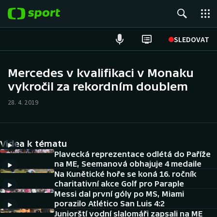
POPULÁRNÍ
SLEDOVAT
Fotbal
Mercedes v kvalifikaci v Monaku
vykročil za rekordním doublem
Hokej
28. 4. 2019
Tenis
Atletika
Videa k tématu
Cyklistika
Plavecká reprezentace odlétá do Paříže
na ME, Seemanová obhajuje 4 medaile
Na Kunětické hoře se koná 16. ročník
DALŠÍ SPORTY
charitativní akce Golf pro Paraple
Messi dal první góly po MS, Miami
Americký fotbal
NEPŘEHLÉDNĚTE
porazilo Atlético San Luis 4:2
Juniorští vodní slalomáři zapsali na ME