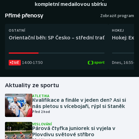
Baseball a softbal
Soutěže
kompletní medailovou sbírku
Přímé přenosy
Zobrazit program
Basketbal
Historické návraty
OSTATNÍ
HOKEJ
Biatlon
Aplikace ČT sport
Orientační běh: SP Česko – střední trať
Hokej: Exh
Boby a skeleton
AZ kvíz
14:00
-
17:50
Dnes
,
16:55
-
19
ŽIVĚ
Box
Curling
Aktuality ze sportu
Dostihy
ATLETIKA
Kvalifikace a finále v jeden den? Asi si
nás pletou s vícebojaři, rýpl si Staněk
Florbal
Před 2 hod
Futsal
VESLOVÁNÍ
Párová čtyřka juniorek si vyjela v
Plovdivu světové stříbro
Golf