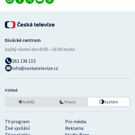
Stolní tenis
Triatlon
Veslování
Divácké centrum
Vodní slalom
každý všední den:
8:00—16:00 hodin
261 136 113
Volejbal
info@ceskatelevize.cz
Ostatní
Vzhled
Světlý
Tmavý
Systém
TV program
Pro média
Živé vysílání
Reklama
TV poplatky
Studio Brno