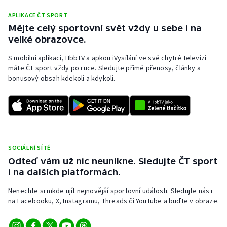
Olympijské hry
APLIKACE ČT SPORT
Mějte celý sportovní svět vždy u sebe i na
velké obrazovce.
Parasport
S mobilní aplikací, HbbTV a apkou iVysílání ve své chytré televizi
Plavání
máte ČT sport vždy po ruce. Sledujte přímé přenosy, články a
bonusový obsah kdekoli a kdykoli.
Plážový volejbal
Ragby
Rychlobruslení
SOCIÁLNÍ SÍTĚ
Odteď vám už nic neunikne. Sledujte ČT sport
Rychlostní kanoistika
i na dalších platformách.
Short track
Nenechte si nikde ujít nejnovější sportovní události. Sledujte nás i
na Facebooku, X, Instagramu, Threads či YouTube a buďte v obraze.
Sportovní střelba