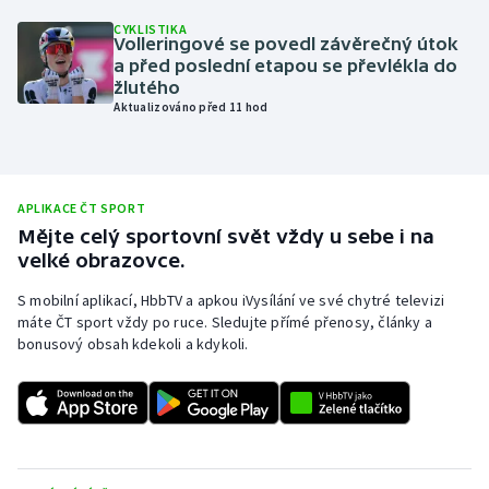
CYKLISTIKA
Olympijské hry
Volleringové se povedl závěrečný útok
a před poslední etapou se převlékla do
Parasport
žlutého
Aktualizováno před 11 hod
Plavání
Plážový volejbal
APLIKACE ČT SPORT
Mějte celý sportovní svět vždy u sebe i na
Ragby
velké obrazovce.
Rychlobruslení
S mobilní aplikací, HbbTV a apkou iVysílání ve své chytré televizi
máte ČT sport vždy po ruce. Sledujte přímé přenosy, články a
bonusový obsah kdekoli a kdykoli.
Rychlostní kanoistika
Short track
Sportovní střelba