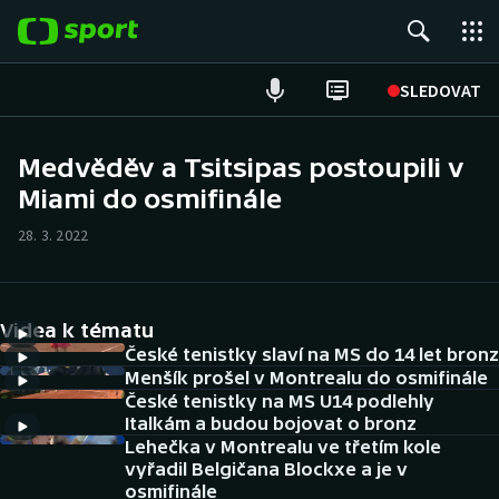
POPULÁRNÍ
SLEDOVAT
Fotbal
Medvěděv a Tsitsipas postoupili v
Miami do osmifinále
Hokej
28. 3. 2022
Tenis
Atletika
Videa k tématu
Cyklistika
České tenistky slaví na MS do 14 let bronz
Menšík prošel v Montrealu do osmifinále
České tenistky na MS U14 podlehly
DALŠÍ SPORTY
Italkám a budou bojovat o bronz
Lehečka v Montrealu ve třetím kole
Americký fotbal
NEPŘEHLÉDNĚTE
vyřadil Belgičana Blockxe a je v
osmifinále