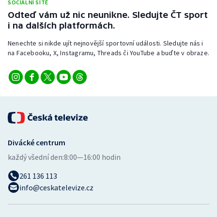
SOCIÁLNÍ SÍTĚ
Stolní tenis
Odteď vám už nic neunikne. Sledujte ČT sport
i na dalších platformách.
Triatlon
Nenechte si nikde ujít nejnovější sportovní události. Sledujte nás i
Veslování
na Facebooku, X, Instagramu, Threads či YouTube a buďte v obraze.
Vodní slalom
Volejbal
Ostatní
Divácké centrum
každý všední den:
8:00—16:00 hodin
261 136 113
info@ceskatelevize.cz