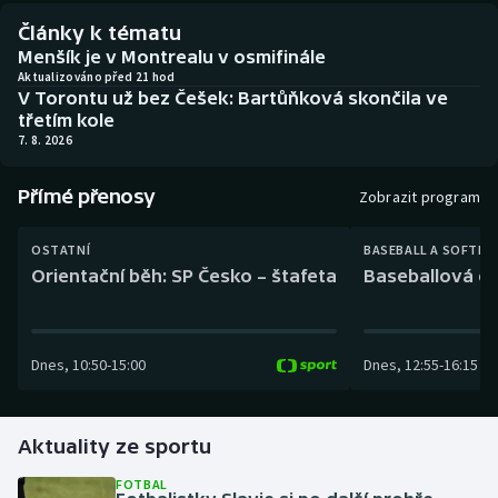
Baseball a softbal
Soutěže
Články k tématu
Menšík je v Montrealu v osmifinále
Basketbal
Historické návraty
Aktualizováno před 21 hod
V Torontu už bez Češek: Bartůňková skončila ve
třetím kole
Biatlon
Aplikace ČT sport
7. 8. 2026
Boby a skeleton
AZ kvíz
Přímé přenosy
Zobrazit program
Box
OSTATNÍ
BASEBALL A SOFTBA
Orientační běh: SP Česko – štafeta
Baseballová ex
Curling
Dostihy
Dnes
,
10:50
-
15:00
Dnes
,
12:55
-
16:15
Florbal
Futsal
Aktuality ze sportu
FOTBAL
Golf