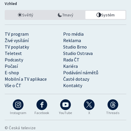
Vzhled
Světlý
Tmavý
Systém
TV program
Pro média
Živé vysílání
Reklama
TV poplatky
Studio Brno
Teletext
Studio Ostrava
Podcasty
Rada ČT
Počasí
Kariéra
E-shop
Podávání námětů
Mobilní a TV aplikace
Časté dotazy
Vše o ČT
Kontakty
Instagram
Facebook
YouTube
X
Threads
© Česká televize