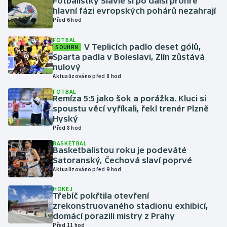
Fotbalistky Slavie si po další prohře
hlavní fázi evropských pohárů nezahrají
Před 6 hod
Gymnastika
FOTBAL
V Teplicích padlo deset gólů,
Házená
SOUHRN
Sparta padla v Boleslavi, Zlín zůstává
nulový
Jezdectví
Aktualizováno před 8 hod
FOTBAL
Judo
Remíza 5:5 jako šok a porážka. Kluci si
spoustu věcí vyříkali, řekl trenér Plzně
Hyský
Krasobruslení
Před 8 hod
BASKETBAL
Lezení
Basketbalistou roku je podeváté
Satoranský, Čechová slaví poprvé
Lyže a snowboard
Aktualizováno před 9 hod
HOKEJ
Moderní pětiboj
Třebíč pokřtila otevření
zrekonstruovaného stadionu exhibicí,
domácí porazili mistry z Prahy
Motorsport
Před 11 hod