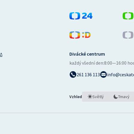
Divácké centrum
ů
každý všední den:
8:00—16:00 ho
261 136 113
info@ceskate
Vzhled
Světlý
Tmavý