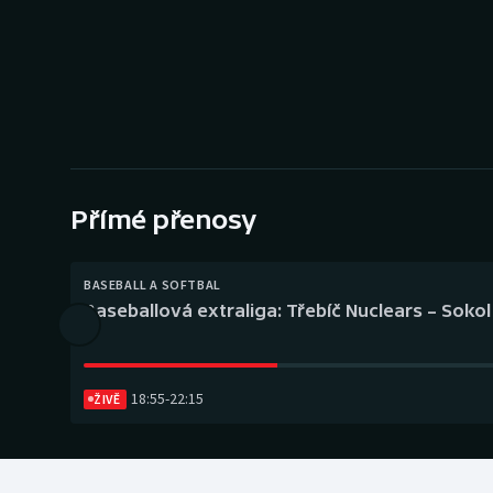
Curling
Dostihy
Florbal
Futsal
Přímé přenosy
Golf
Gymnastika
BASEBALL A SOFTBAL
Baseballová extraliga: Třebíč Nuclears – Soko
18:55
-
22:15
ŽIVĚ