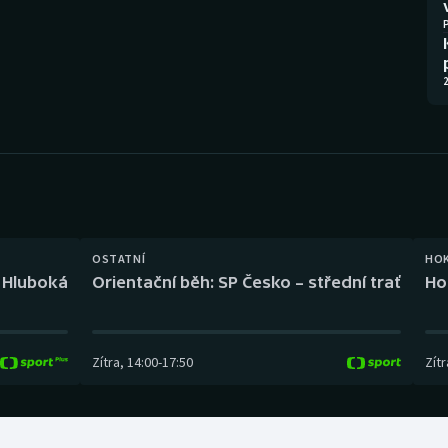
Moderní pětiboj
Triatlon
Motorsport
Veslování
2
Olympijské hry
Vodní slalom
Parasport
Volejbal
Plavání
Ostatní
Plážový volejbal
OSTATNÍ
HO
l Hluboká
Orientační běh: SP Česko – střední trať
Ho
Zítra
,
14:00
-
17:50
Zítr