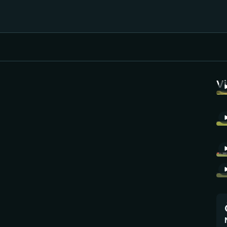
Házená
Ragby
V
Jezdectví
Rychlobruslení
Rychlostní
Judo
kanoistika
Krasobruslení
Short track
Lezení
Sportovní střelba
Lyže a snowboard
Stolní tenis