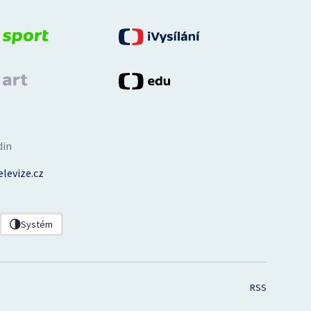
din
levize.cz
Systém
RSS