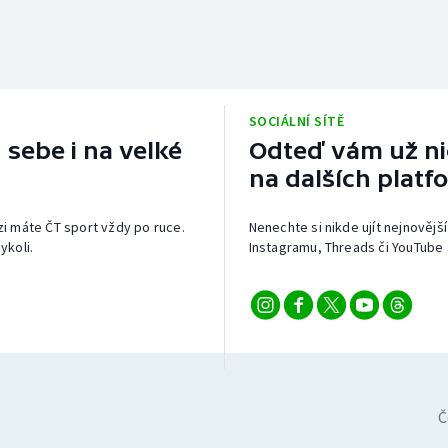
SOCIÁLNÍ SÍTĚ
 sebe i na velké
Odteď vám už nic
na dalších platf
izi máte ČT sport vždy po ruce.
Nenechte si nikde ujít nejnovější
ykoli.
Instagramu, Threads či YouTube 
Č