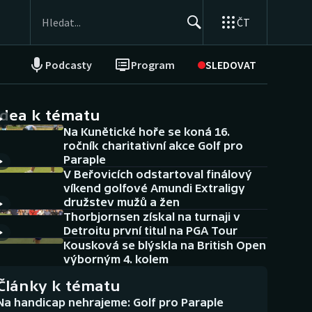
ČT
Podcasty
Program
SLEDOVAT
NEPŘEHLÉDNĚTE
Soutěže
idea k tématu
Na Kunětické hoře se koná 16.
Historické návraty
ročník charitativní akce Golf pro
Paraple
Aplikace ČT sport
V Beřovicích odstartoval finálový
víkend golfové Amundi Extraligy
AZ kvíz
družstev mužů a žen
Thorbjornsen získal na turnaji v
Detroitu první titul na PGA Tour
Kousková se blýskla na British Open
výborným 4. kolem
Články k tématu
Na handicap nehrajeme: Golf pro Paraple