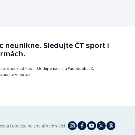
 neunikne. Sledujte ČT sport i
ormách.
 sportovní události. Sledujte nás i na Facebooku, X,
a buďte v obraze.
eská televize na sociálních sítích: