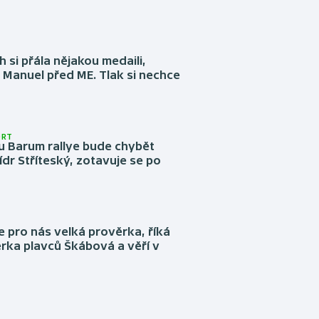
 si přála nějakou medaili,
 Manuel před ME. Tlak si nechce
ORT
u Barum rallye bude chybět
ídr Stříteský, zotavuje se po
e pro nás velká prověrka, říká
rka plavců Škábová a věří v