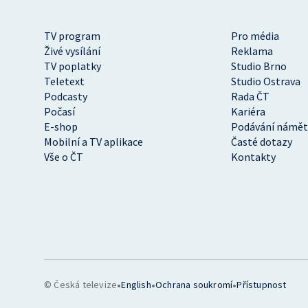
TV program
Pro média
Živé vysílání
Reklama
TV poplatky
Studio Brno
Teletext
Studio Ostrava
Podcasty
Rada ČT
Počasí
Kariéra
E-shop
Podávání námět
Mobilní a TV aplikace
Časté dotazy
Vše o ČT
Kontakty
•
•
•
© Česká televize
English
Ochrana soukromí
Přístupnost