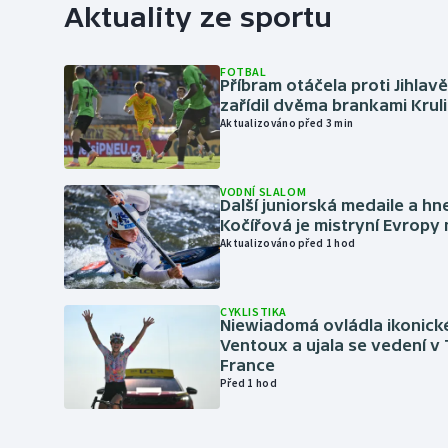
Aktuality ze sportu
FOTBAL
Příbram otáčela proti Jihlav
zařídil dvěma brankami Krul
Aktualizováno před 3 min
VODNÍ SLALOM
Další juniorská medaile a hn
Kočířová je mistryní Evropy
Aktualizováno před 1 hod
CYKLISTIKA
Niewiadomá ovládla ikonick
Ventoux a ujala se vedení v
France
Před 1 hod