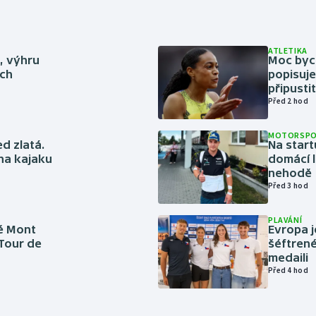
ATLETIKA
ě, výhru
Moc bych
ich
popisuje
připustit
Před 2 hod
MOTORSP
ed zlatá.
Na start
 na kajaku
domácí l
nehodě
Před 3 hod
PLAVÁNÍ
é Mont
Evropa j
 Tour de
šéftrené
medaili
Před 4 hod