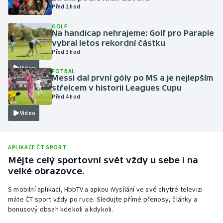
Před 2 hod
Olympijské hry
GOLF
Na handicap nehrajeme: Golf pro Paraple
Parasport
vybral letos rekordní částku
Před 3 hod
Plavání
Video
FOTBAL
Messi dal první góly po MS a je nejlepším
Plážový volejbal
střelcem v historii Leagues Cupu
Před 4 hod
Ragby
Video
Rychlobruslení
APLIKACE ČT SPORT
Rychlostní kanoistika
Mějte celý sportovní svět vždy u sebe i na
velké obrazovce.
Short track
S mobilní aplikací, HbbTV a apkou iVysílání ve své chytré televizi
máte ČT sport vždy po ruce. Sledujte přímé přenosy, články a
Sportovní střelba
bonusový obsah kdekoli a kdykoli.