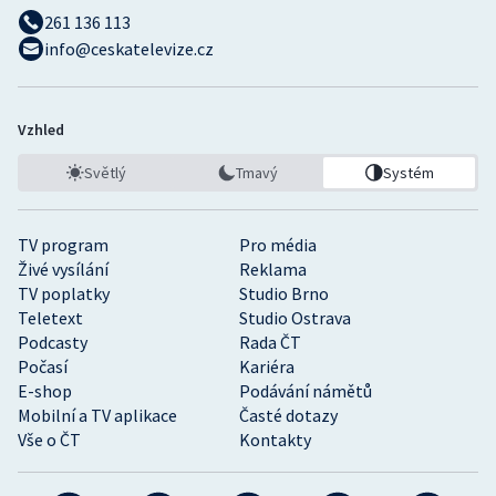
261 136 113
info@ceskatelevize.cz
Vzhled
Světlý
Tmavý
Systém
TV program
Pro média
Živé vysílání
Reklama
TV poplatky
Studio Brno
Teletext
Studio Ostrava
Podcasty
Rada ČT
Počasí
Kariéra
E-shop
Podávání námětů
Mobilní a TV aplikace
Časté dotazy
Vše o ČT
Kontakty