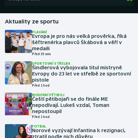
Gymnastika
Aktuality ze sportu
Házená
PLAVÁNÍ
Evropa je pro nás velká prověrka, říká
šéftrenérka plavců Škábová a věří v
Jezdectví
medaili
Před 35 min
Judo
SPORTOVNÍ STŘELBA
Šindlerová vybojovala titul mistryně
Krasobruslení
Evropy do 23 let ve střelbě ze sportovní
pistole
Před 1 hod
Lezení
MODERNÍ PĚTIBOJ
Čeští pětibojaři se do finále ME
Lyže a snowboard
nepodívají. Lukeš vzdal, Toman
nepostoupil
Moderní pětiboj
Před 1 hod
FOTBAL
Norové vyzývají Infantina k rezignaci,
Motorsport
ztratil podle nich důvěru