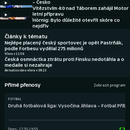
– Česko
Baseball a softbal
Soutěže
Vítězstvím 4:0 nad Táborem zahájil Motor
letní přípravu
Basketbal
Historické návraty
Hörnig: Bylo důležité otevřít skóre co
nejdřív
Biatlon
Aplikace ČT sport
Články k tématu
Nejlépe placený český sportovec je opět Pastrňák,
Boby a skeleton
AZ kvíz
podle Forbesu vydělal 275 milionů
Včera v 11:56
Česká osmnáctka ztrátu proti Finsku nedotáhla a o
Box
medaile si nezahraje
Aktualizováno včera v 09:23
Curling
Přímé přenosy
Zobrazit program
Dostihy
FOTBAL
Florbal
Druhá fotbalová liga: Vysočina Jihlava – Fotbal Příb
Futsal
Dnes
,
17:35
-
19:55
Golf