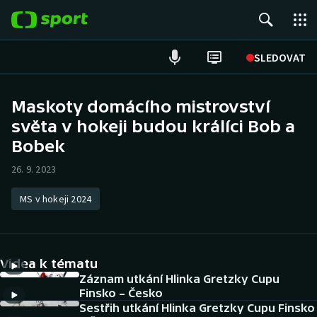
POPULÁRNÍ
SLEDOVAT
Fotbal
Maskoty domácího mistrovství
světa v hokeji budou králíci Bob a
Hokej
Bobek
Tenis
26. 9. 2023
Atletika
MS v hokeji 2024
Cyklistika
DALŠÍ SPORTY
Videa k tématu
Záznam utkání Hlinka Gretzky Cupu
Americký fotbal
NEPŘEHLÉDNĚTE
Finsko – Česko
Sestřih utkání Hlinka Gretzky Cupu Finsko