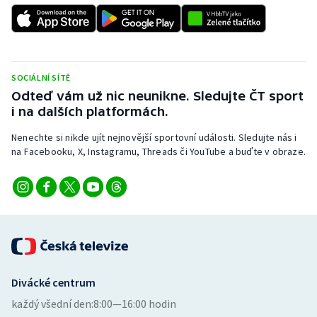
Stolní tenis
Triatlon
Veslování
SOCIÁLNÍ SÍTĚ
Odteď vám už nic neunikne. Sledujte ČT sport
i na dalších platformách.
Vodní slalom
Nenechte si nikde ujít nejnovější sportovní události. Sledujte nás i
Volejbal
na Facebooku, X, Instagramu, Threads či YouTube a buďte v obraze.
Ostatní
Divácké centrum
každý všední den:
8:00—16:00 hodin