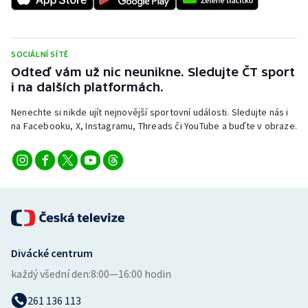
Stolní tenis
Triatlon
SOCIÁLNÍ SÍTĚ
Odteď vám už nic neunikne. Sledujte ČT sport
Veslování
i na dalších platformách.
Vodní slalom
Nenechte si nikde ujít nejnovější sportovní události. Sledujte nás i
na Facebooku, X, Instagramu, Threads či YouTube a buďte v obraze.
Volejbal
Ostatní
Divácké centrum
každý všední den:
8:00—16:00 hodin
261 136 113