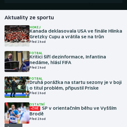
Gymnastika
Aktuality ze sportu
Házená
HOKEJ
Kanada deklasovala USA ve finále Hlinka
Gretzky Cupu a vrátila se na trůn
Jezdectví
Před 1 hod
FOTBAL
Judo
Kritici šíří dezinformace, Infantina
nedáme, hlásí FIFA
Krasobruslení
Před 1 hod
FOTBAL
Lezení
Druhá porážka na startu sezony je v boji
o titul problém, připustil Priske
Před 1 hod
Lyže a snowboard
OSTATNÍ
Moderní pětiboj
SP v orientačním běhu ve Vyšším
ŽIVĚ
Brodě
Před 2 hod
Motorsport