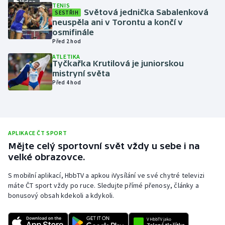
Video
TENIS
Světová jednička Sabalenková
SESTŘIH
Olympijské hry
neuspěla ani v Torontu a končí v
osmifinále
Parasport
Před 2 hod
ATLETIKA
Plavání
Tyčkařka Krutilová je juniorskou
mistryní světa
Před 4 hod
Plážový volejbal
Ragby
APLIKACE ČT SPORT
Rychlobruslení
Mějte celý sportovní svět vždy u sebe i na
velké obrazovce.
Rychlostní kanoistika
S mobilní aplikací, HbbTV a apkou iVysílání ve své chytré televizi
Short track
máte ČT sport vždy po ruce. Sledujte přímé přenosy, články a
bonusový obsah kdekoli a kdykoli.
Sportovní střelba