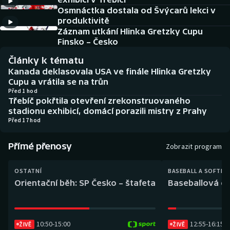
Baseball a softbal
Soutěže
Osmnáctka dostala od Švýcarů lekci v
produktivitě
Basketbal
Historické návraty
Záznam utkání Hlinka Gretzky Cupu
Finsko – Česko
Biatlon
Aplikace ČT sport
Články k tématu
Kanada deklasovala USA ve finále Hlinka Gretzky
Boby a skeleton
AZ kvíz
Cupu a vrátila se na trůn
Před 1 hod
Třebíč pokřtila otevření zrekonstruovaného
Box
stadionu exhibicí, domácí porazili mistry z Prahy
Před 17 hod
Curling
Přímé přenosy
Zobrazit program
Dostihy
OSTATNÍ
BASEBALL A SOFTBA
Florbal
Orientační běh: SP Česko – štafeta
Baseballová ex
Futsal
10:50
-
15:00
12:55
-
16:15
ŽIVĚ
ŽIVĚ
Golf