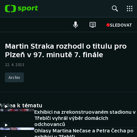
POPULÁRNÍ
SLEDOVAT
Fotbal
Martin Straka rozhodl o titulu pro
Plzeň v 97. minutě 7. finále
Hokej
22. 4. 2013
Tenis
Archiv
Atletika
Cyklistika
Videa k tématu
DALŠÍ SPORTY
Exhibici na zrekonstruovaném stadionu v
Třebíči vyhrál výběr domácích
odchovanců
Americký fotbal
NEPŘEHLÉDNĚTE
Ohlasy Martina Nečase a Petra Čecha po
exhibici v Třebíči