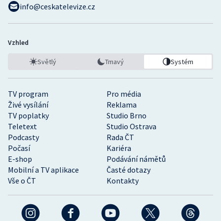
info@ceskatelevize.cz
Vzhled
Světlý
Tmavý
Systém
TV program
Pro média
Živé vysílání
Reklama
TV poplatky
Studio Brno
Teletext
Studio Ostrava
Podcasty
Rada ČT
Počasí
Kariéra
E-shop
Podávání námětů
Mobilní a TV aplikace
Časté dotazy
Vše o ČT
Kontakty