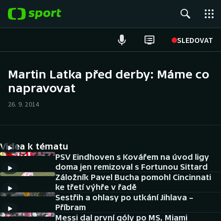
POPULÁRNÍ
SLEDOVAT
Fotbal
Martin Latka před derby: Máme co
napravovat
Hokej
26. 9. 2014
Tenis
Atletika
Videa k tématu
Cyklistika
PSV Eindhoven s Kovářem na úvod ligy
doma jen remizoval s Fortunou Sittard
Záložník Pavel Bucha pomohl Cincinnati
DALŠÍ SPORTY
ke třetí výhře v řadě
Sestřih a ohlasy po utkání Jihlava –
Americký fotbal
NEPŘEHLÉDNĚTE
Příbram
Messi dal první góly po MS, Miami