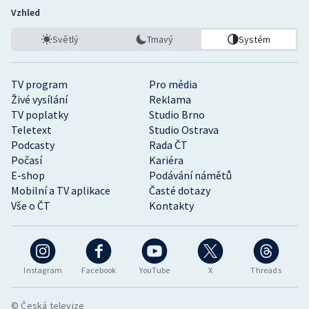
Vzhled
Světlý
Tmavý
Systém
TV program
Pro média
Živé vysílání
Reklama
TV poplatky
Studio Brno
Teletext
Studio Ostrava
Podcasty
Rada ČT
Počasí
Kariéra
E-shop
Podávání námětů
Mobilní a TV aplikace
Časté dotazy
Vše o ČT
Kontakty
Instagram
Facebook
YouTube
X
Threads
© Česká televize