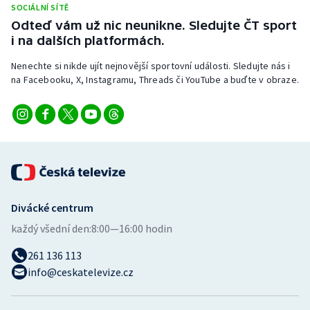
SOCIÁLNÍ SÍTĚ
Stolní tenis
Odteď vám už nic neunikne. Sledujte ČT sport
i na dalších platformách.
Triatlon
Nenechte si nikde ujít nejnovější sportovní události. Sledujte nás i
Veslování
na Facebooku, X, Instagramu, Threads či YouTube a buďte v obraze.
Vodní slalom
Volejbal
Ostatní
Divácké centrum
každý všední den:
8:00—16:00 hodin
261 136 113
info@ceskatelevize.cz