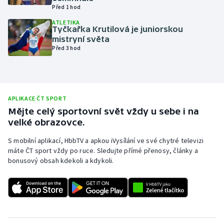
Před 1 hod
Olympijské hry
ATLETIKA
Tyčkařka Krutilová je juniorskou
Parasport
mistryní světa
Před 3 hod
Plavání
Plážový volejbal
APLIKACE ČT SPORT
Ragby
Mějte celý sportovní svět vždy u sebe i na
velké obrazovce.
Rychlobruslení
S mobilní aplikací, HbbTV a apkou iVysílání ve své chytré televizi
máte ČT sport vždy po ruce. Sledujte přímé přenosy, články a
Rychlostní kanoistika
bonusový obsah kdekoli a kdykoli.
Short track
Sportovní střelba