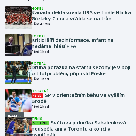
HOKEJ
Kanada deklasovala USA ve finále Hlinka
Gymnastika
Gretzky Cupu a vrátila se na trůn
Před 47 min
Házená
FOTBAL
Kritici šíří dezinformace, Infantina
Jezdectví
nedáme, hlásí FIFA
Před 1 hod
Judo
FOTBAL
Druhá porážka na startu sezony je v boji
Krasobruslení
o titul problém, připustil Priske
Před 1 hod
Lezení
OSTATNÍ
SP v orientačním běhu ve Vyšším
ŽIVĚ
Lyže a snowboard
Brodě
Před 1 hod
Moderní pětiboj
Video
TENIS
Světová jednička Sabalenková
SESTŘIH
neuspěla ani v Torontu a končí v
Motorsport
osmifinále