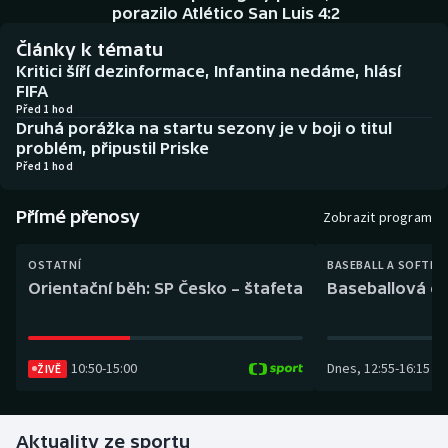
Baseball a softbal
Soutěže
porazilo Atlético San Luis 4:2
Články k tématu
Basketbal
Historické návraty
Kritici šíří dezinformace, Infantina nedáme, hlásí
FIFA
Biatlon
Aplikace ČT sport
Před 1 hod
Druhá porážka na startu sezony je v boji o titul
problém, připustil Priske
Boby a skeleton
AZ kvíz
Před 1 hod
Box
Přímé přenosy
Zobrazit program
Curling
OSTATNÍ
BASEBALL A SOFTBA
Orientační běh: SP Česko – štafeta
Baseballová ex
Dostihy
Florbal
10:50
-
15:00
Dnes
,
12:55
-
16:15
ŽIVĚ
Futsal
Aktuality ze sportu
Golf