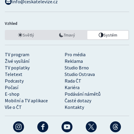
info@ceskatelevize.cz
Vzhled
Světlý
Tmavý
Systém
TV program
Pro média
Živé vysílání
Reklama
TV poplatky
Studio Brno
Teletext
Studio Ostrava
Podcasty
Rada ČT
Počasí
Kariéra
E-shop
Podávání námětů
Mobilní a TV aplikace
Časté dotazy
Vše o ČT
Kontakty