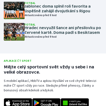
FOTBAL
Jablonec doma splnil roli favorita a
Olympijské hry
úspěšně zahájil dvojutkání s Rigou
Aktualizováno před 8 hod
Parasport
FOTBAL
Hradec nevyužil šance ani přesilovku po
Plavání
červené kartě. Doma padl s Besiktasem
Aktualizováno před 9 hod
Plážový volejbal
Ragby
APLIKACE ČT SPORT
Rychlobruslení
Mějte celý sportovní svět vždy u sebe i na
velké obrazovce.
Rychlostní kanoistika
S mobilní aplikací, HbbTV a apkou iVysílání ve své chytré televizi
máte ČT sport vždy po ruce. Sledujte přímé přenosy, články a
Short track
bonusový obsah kdekoli a kdykoli.
Sportovní střelba