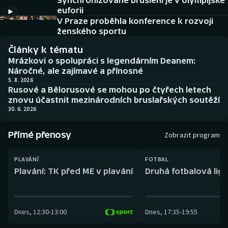
Synchronizované bruslení je v olympijské
Baseball a softbal
Soutěže
euforii
V Praze proběhla konference k rozvoji
Basketbal
Historické návraty
ženského sportu
Články k tématu
Biatlon
Aplikace ČT sport
Mrázkovi o spolupráci s legendárním Deanem:
Náročné, ale zajímavé a přínosné
Boby a skeleton
AZ kvíz
5. 8. 2026
Rusové a Bělorusové se mohou po čtyřech letech
znovu účastnit mezinárodních bruslařských soutěží
Box
30. 6. 2026
Curling
Přímé přenosy
Zobrazit program
Dostihy
PLAVÁNÍ
FOTBAL
Plavání: TK před ME v plavání
Druhá fotbalová liga
Florbal
Futsal
Dnes
,
12:30
-
13:00
Dnes
,
17:35
-
19:55
Golf