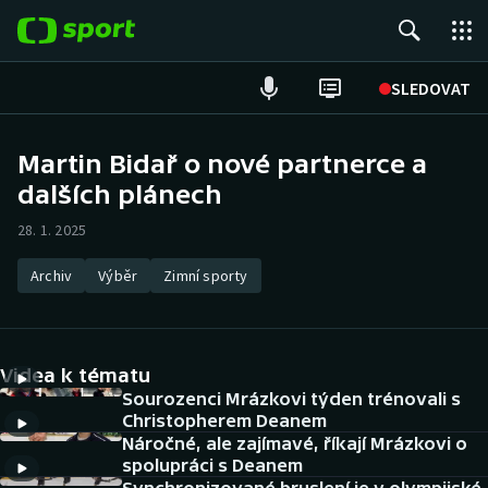
POPULÁRNÍ
SLEDOVAT
Fotbal
Martin Bidař o nové partnerce a
dalších plánech
Hokej
28. 1. 2025
Tenis
Archiv
Výběr
Zimní sporty
Atletika
Cyklistika
Videa k tématu
DALŠÍ SPORTY
Sourozenci Mrázkovi týden trénovali s
Christopherem Deanem
Náročné, ale zajímavé, říkají Mrázkovi o
Americký fotbal
NEPŘEHLÉDNĚTE
spolupráci s Deanem