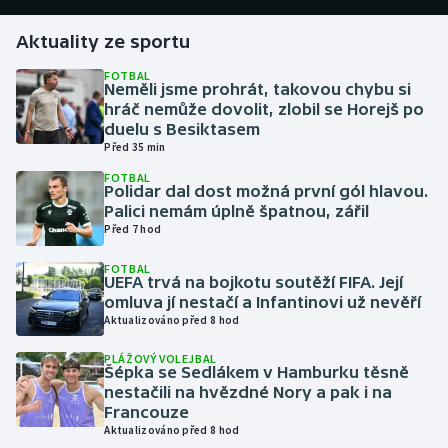
Aktuality ze sportu
Gymnastika
FOTBAL
Neměli jsme prohrát, takovou chybu si
Házená
hráč nemůže dovolit, zlobil se Horejš po
duelu s Besiktasem
Jezdectví
Před 35 min
FOTBAL
Judo
Polidar dal dost možná první gól hlavou.
Palici nemám úplně špatnou, zářil
Před 7 hod
Krasobruslení
FOTBAL
UEFA trvá na bojkotu soutěží FIFA. Její
Lezení
omluva jí nestačí a Infantinovi už nevěří
Aktualizováno před 8 hod
Lyže a snowboard
PLÁŽOVÝ VOLEJBAL
Šépka se Sedlákem v Hamburku těsně
Moderní pětiboj
nestačili na hvězdné Nory a pak i na
Francouze
Motorsport
Aktualizováno před 8 hod