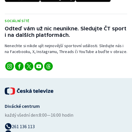
Stolní tenis
Triatlon
SOCIÁLNÍ SÍTĚ
Odteď vám už nic neunikne. Sledujte ČT sport
Veslování
i na dalších platformách.
Nenechte si nikde ujít nejnovější sportovní události. Sledujte nás i
Vodní slalom
na Facebooku, X, Instagramu, Threads či YouTube a buďte v obraze.
Volejbal
Ostatní
Divácké centrum
každý všední den:
8:00—16:00 hodin
261 136 113