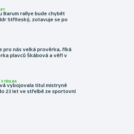
ORT
u Barum rallye bude chybět
ídr Stříteský, zotavuje se po
e pro nás velká prověrka, říká
rka plavců Škábová a věří v
 STŘELBA
vá vybojovala titul mistryně
o 23 let ve střelbě ze sportovní