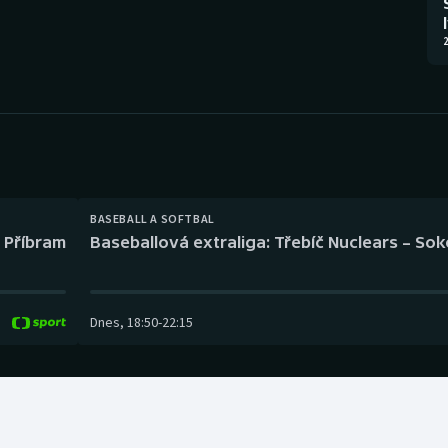
Moderní pětiboj
Triatlon
2
Motorsport
Veslování
Olympijské hry
Vodní slalom
Parasport
Volejbal
Plavání
Ostatní
BASEBALL A SOFTBAL
l Příbram
Baseballová extraliga: Třebíč Nuclears – So
Plážový volejbal
Dnes
,
18:50
-
22:15