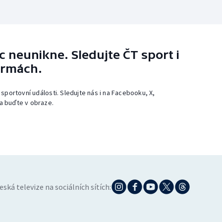
 neunikne. Sledujte ČT sport i
ormách.
 sportovní události. Sledujte nás i na Facebooku, X,
a buďte v obraze.
eská televize na sociálních sítích: