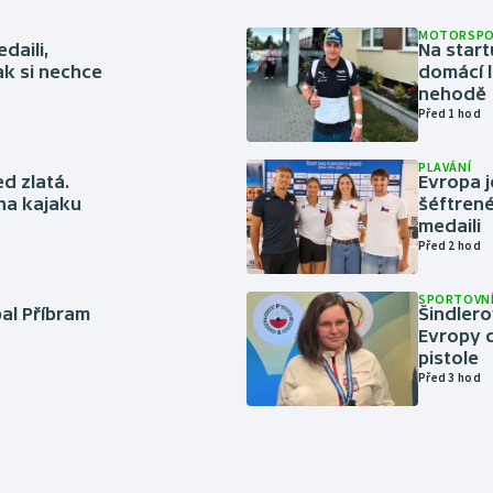
MOTORSP
daili,
Na start
ak si nechce
domácí l
nehodě
Před 1 hod
PLAVÁNÍ
ed zlatá.
Evropa j
 na kajaku
šéftrené
medaili
Před 2 hod
SPORTOVNÍ
bal Příbram
Šindlero
Evropy d
pistole
Před 3 hod