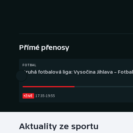
Curling
Dostihy
Florbal
Futsal
Přímé přenosy
Golf
FOTBAL
Druhá fotbalová liga: Vysočina Jihlava – Fotba
Gymnastika
17:35
-
19:55
ŽIVĚ
Aktuality ze sportu