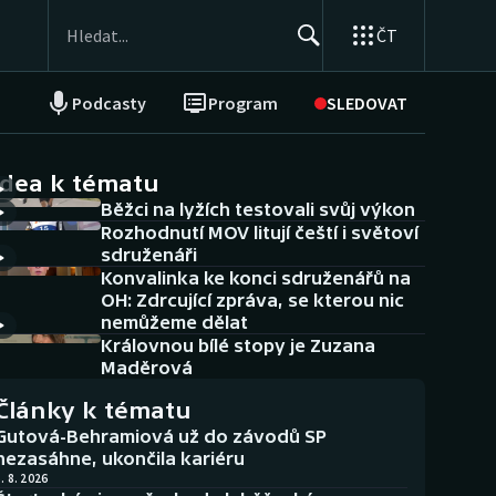
ČT
Podcasty
Program
SLEDOVAT
NEPŘEHLÉDNĚTE
Soutěže
idea k tématu
Běžci na lyžích testovali svůj výkon
Historické návraty
Rozhodnutí MOV litují čeští i světoví
sdruženáři
Aplikace ČT sport
Konvalinka ke konci sdruženářů na
OH: Zdrcující zpráva, se kterou nic
AZ kvíz
nemůžeme dělat
Královnou bílé stopy je Zuzana
Maděrová
Články k tématu
Gutová-Behramiová už do závodů SP
nezasáhne, ukončila kariéru
. 8. 2026