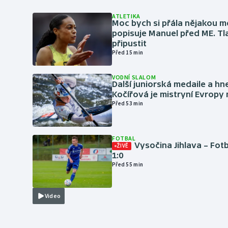
ATLETIKA
Moc bych si přála nějakou me
popisuje Manuel před ME. Tl
připustit
Před 15 min
VODNÍ SLALOM
Další juniorská medaile a hn
Kočířová je mistryní Evropy
Před 53 min
FOTBAL
Vysočina Jihlava – Fot
ŽIVĚ
1:0
Před 55 min
Video