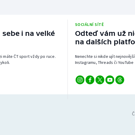
SOCIÁLNÍ SÍTĚ
 sebe i na velké
Odteď vám už nic
na dalších platf
izi máte ČT sport vždy po ruce.
Nenechte si nikde ujít nejnovější
ykoli.
Instagramu, Threads či YouTube 
Č