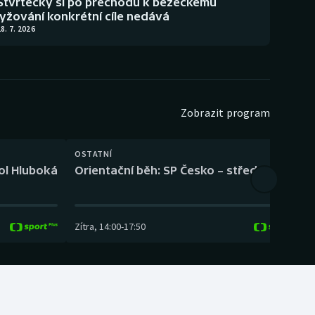
Štvrtecký si po přechodu k běžeckému
lyžování konkrétní cíle nedává
8. 7. 2026
Zobrazit program
OSTATNÍ
H
kol Hluboká
Orientační běh: SP Česko – střední trať
H
Zítra
,
14:00
-
17:50
Z