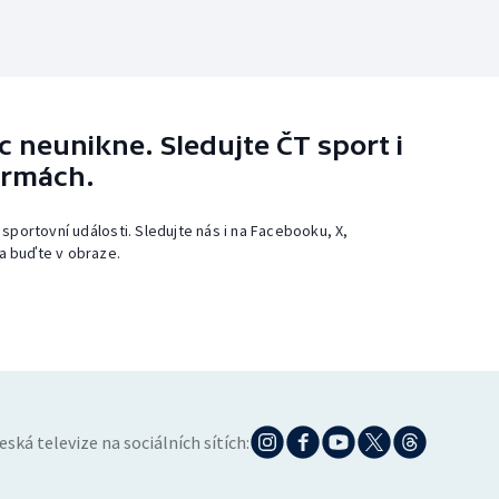
 neunikne. Sledujte ČT sport i
ormách.
 sportovní události. Sledujte nás i na Facebooku, X,
a buďte v obraze.
eská televize na sociálních sítích: