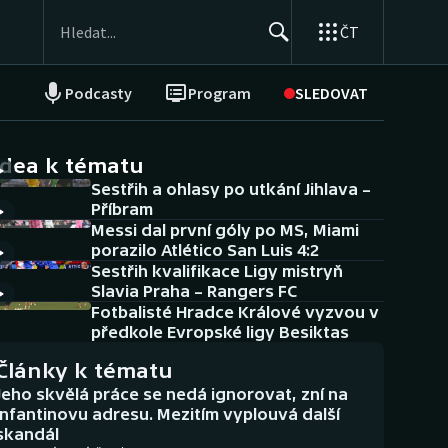
ČT
Podcasty
Program
SLEDOVAT
NEPŘEHLÉDNĚTE
Soutěže
idea k tématu
Sestřih a ohlasy po utkání Jihlava –
Historické návraty
Příbram
Messi dal první góly po MS, Miami
Aplikace ČT sport
porazilo Atlético San Luis 4:2
Sestřih kvalifikace Ligy mistryň
AZ kvíz
Slavia Praha – Rangers FC
Fotbalisté Hradce Králové vyzvou v
předkole Evropské ligy Besiktas
Články k tématu
Jeho skvělá práce se nedá ignorovat, zní na
Infantinovu adresu. Mezitím vyplouvá další
skandál