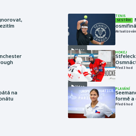
TENIS
gnorovat,
SESTŘIH
ezitím
osmifiná
Aktualizován
Video
HOKEJ
anchester
Střeleck
brough
Osmnáct
Před 3 hod
Video
PLAVÁNÍ
pátá na
Seemanov
onátu
formě a 
Před 6 hod