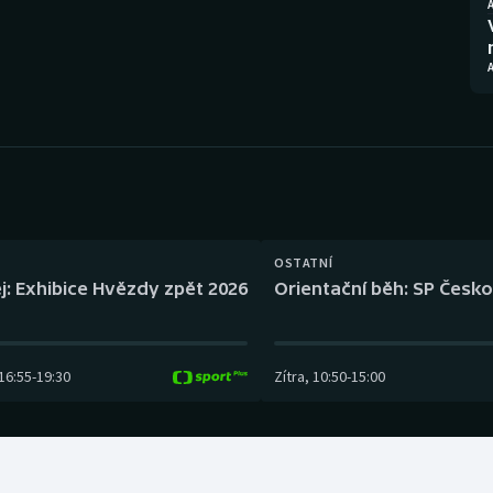
Moderní pětiboj
Triatlon
Motorsport
Veslování
Olympijské hry
Vodní slalom
Parasport
Volejbal
Plavání
Ostatní
OSTATNÍ
Plážový volejbal
j: Exhibice Hvězdy zpět 2026
Orientační běh: SP Česko
16:55
-
19:30
Zítra
,
10:50
-
15:00