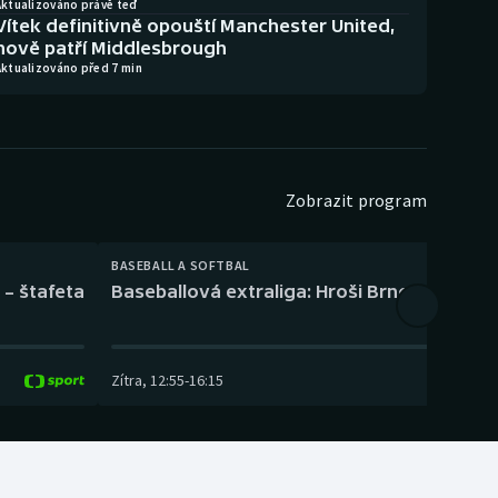
Aktualizováno právě teď
Vítek definitivně opouští Manchester United,
nově patří Middlesbrough
Aktualizováno před 7 min
Zobrazit program
BASEBALL A SOFTBAL
 – štafeta
Baseballová extraliga: Hroši Brno – Eagles
Zítra
,
12:55
-
16:15