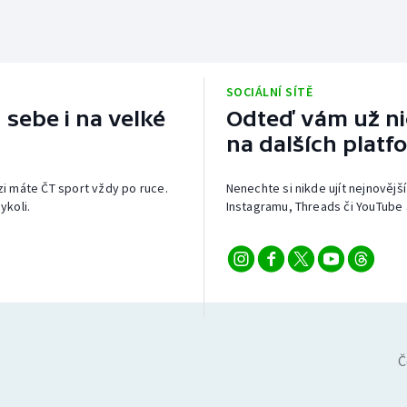
SOCIÁLNÍ SÍTĚ
 sebe i na velké
Odteď vám už nic
na dalších platf
izi máte ČT sport vždy po ruce.
Nenechte si nikde ujít nejnovější
ykoli.
Instagramu, Threads či YouTube 
Č