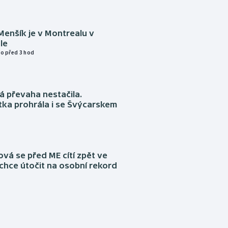
Menšík je v Montrealu v
le
o před 3 hod
á převaha nestačila.
ka prohrála i se Švýcarskem
á se před ME cítí zpět ve
chce útočit na osobní rekord