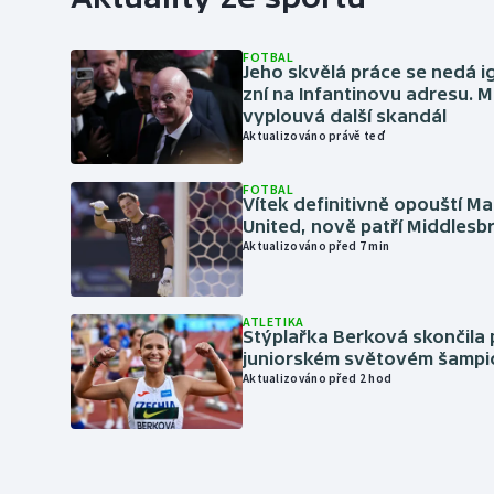
FOTBAL
Jeho skvělá práce se nedá i
zní na Infantinovu adresu. M
vyplouvá další skandál
Aktualizováno právě teď
FOTBAL
Vítek definitivně opouští M
United, nově patří Middles
Aktualizováno před 7 min
ATLETIKA
Stýplařka Berková skončila 
juniorském světovém šampi
Aktualizováno před 2 hod