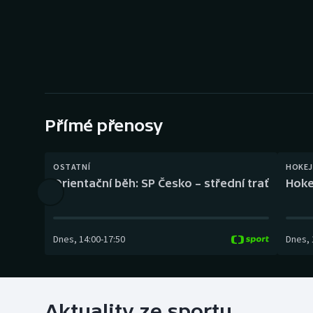
Curling
Dostihy
Florbal
Futsal
Přímé přenosy
Golf
OSTATNÍ
HOKEJ
Gymnastika
Orientační běh: SP Česko – střední trať
Hoke
Dnes
,
14:00
-
17:50
Dnes
,
Aktuality ze sportu