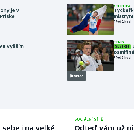
ATLETIKA
ony je v
Tyčkařka
 Priske
mistryní
Před 2 hod
TENIS
 ve Vyšším
SESTŘIH
osmifiná
Před 3 hod
Video
SOCIÁLNÍ SÍTĚ
 sebe i na velké
Odteď vám už nic