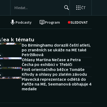
ČT
Podcasty
Program
SLEDOVAT
NEPŘEHLÉDNĚTE
Soutěže
idea k tématu
Do Birminghamu dorazili čeští atleti,
Historické návraty
po zraněních se ukáže na ME také
Petržilková
Aplikace ČT sport
Ohlasy Martina Nečase a Petra
Čecha po exhibici v Třebíči
AZ kvíz
Finiš orientačního běžce Tomáše
Křivdy a ohlasy po zlatém závodu
Plavecká reprezentace odlétá do
Paříže na ME, Seemanová obhajuje 4
medaile