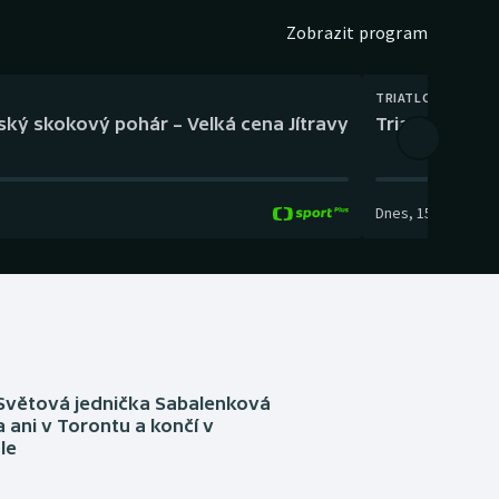
Zobrazit program
TRIATLON
eský skokový pohár – Velká cena Jítravy
Triatlon: XTER
Dnes
,
15:00
-
16:10
Světová jednička Sabalenková
 ani v Torontu a končí v
le