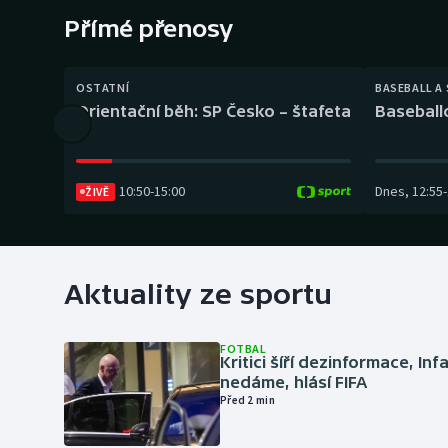
Curling
Přímé přenosy
Dostihy
OSTATNÍ
BASEBALL A
Florbal
Orientační běh: SP Česko – štafeta
Baseball
Futsal
10:50
-
15:00
Dnes
,
12:55
-
ŽIVĚ
Golf
Gymnastika
Aktuality ze sportu
FOTBAL
Kritici šíří dezinformace, Inf
nedáme, hlásí FIFA
Před 2 min