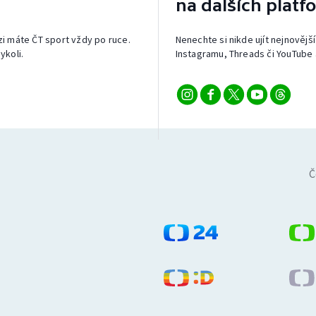
na dalších platf
izi máte ČT sport vždy po ruce.
Nenechte si nikde ujít nejnovější
ykoli.
Instagramu, Threads či YouTube 
Č