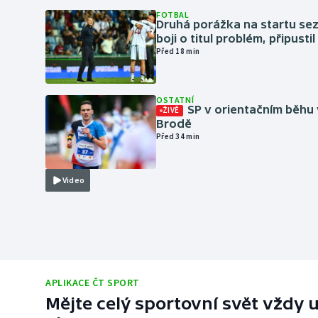
FOTBAL
Druhá porážka na startu sez
boji o titul problém, připustil
Před 18 min
OSTATNÍ
SP v orientačním běhu
ŽIVĚ
Brodě
Před 34 min
Video
APLIKACE ČT SPORT
Mějte celý sportovní svět vždy u