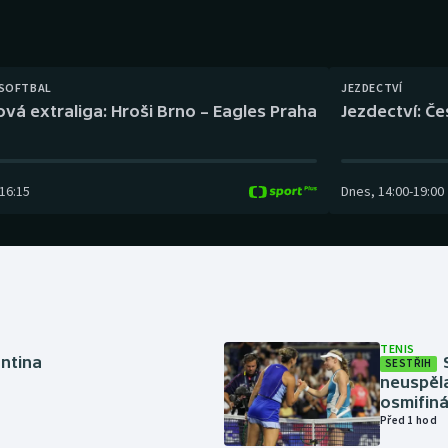
Moderní pětiboj
Triatlon
Motorsport
Veslování
 SOFTBAL
JEZDECTVÍ
Olympijské hry
Vodní slalom
ová extraliga: Hroši Brno – Eagles Praha
Jezdectví: Č
Parasport
Volejbal
16:15
Dnes
,
14:00
-
19:00
Plavání
Ostatní
Plážový volejbal
TENIS
antina
SESTŘIH
neuspěla
osmifiná
Před 1 hod