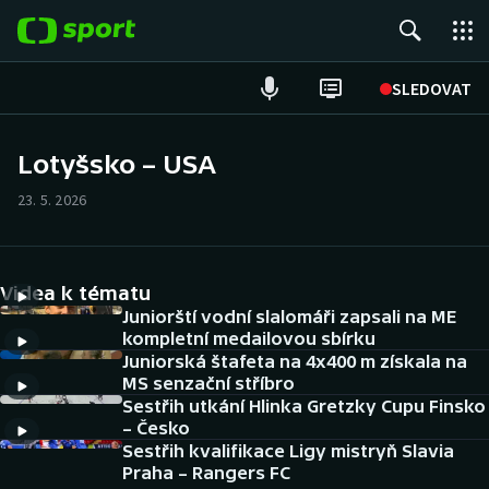
POPULÁRNÍ
SLEDOVAT
Fotbal
Lotyšsko – USA
Hokej
23. 5. 2026
Tenis
Videa k tématu
Atletika
Juniorští vodní slalomáři zapsali na ME
kompletní medailovou sbírku
Cyklistika
Juniorská štafeta na 4x400 m získala na
MS senzační stříbro
DALŠÍ SPORTY
Sestřih utkání Hlinka Gretzky Cupu Finsko
– Česko
Americký fotbal
Sestřih kvalifikace Ligy mistryň Slavia
NEPŘEHLÉDNĚTE
Praha – Rangers FC