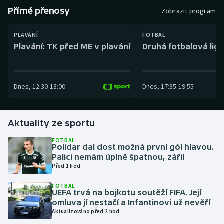
Baseball a softbal
Soutěže
Přímé přenosy
Zobrazit program
Basketbal
Historické návraty
PLAVÁNÍ
FOTBAL
Plavání: TK před ME v plavání
Druhá fotbalová liga
Biatlon
Aplikace ČT sport
Boby a skeleton
AZ kvíz
Dnes
,
12:30
-
13:00
Dnes
,
17:35
-
19:55
Box
Aktuality ze sportu
Curling
FOTBAL
Polidar dal dost možná první gól hlavou.
Dostihy
Palici nemám úplně špatnou, zářil
Před 1 hod
Florbal
FOTBAL
UEFA trvá na bojkotu soutěží FIFA. Její
Futsal
omluva jí nestačí a Infantinovi už nevěří
Aktualizováno před 2 hod
Golf