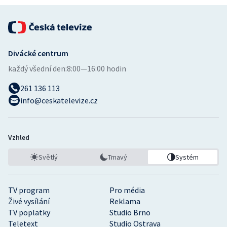
Stolní tenis
Triatlon
Divácké centrum
Veslování
každý všední den:
8:00—16:00 hodin
Vodní slalom
261 136 113
info@ceskatelevize.cz
Volejbal
Ostatní
Vzhled
Světlý
Tmavý
Systém
TV program
Pro média
Živé vysílání
Reklama
TV poplatky
Studio Brno
Teletext
Studio Ostrava