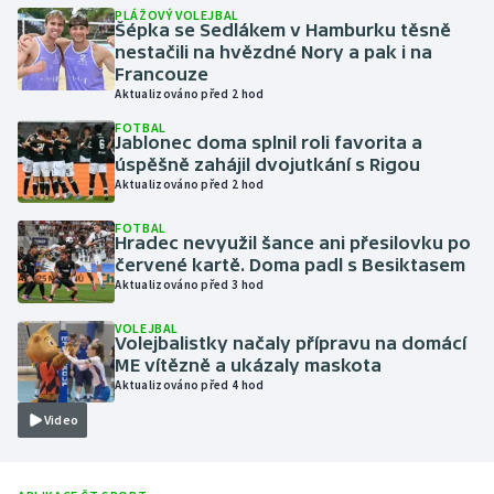
PLÁŽOVÝ VOLEJBAL
Šépka se Sedlákem v Hamburku těsně
Gymnastika
nestačili na hvězdné Nory a pak i na
Francouze
Aktualizováno před 2 hod
Házená
FOTBAL
Jablonec doma splnil roli favorita a
Jezdectví
úspěšně zahájil dvojutkání s Rigou
Aktualizováno před 2 hod
Judo
FOTBAL
Hradec nevyužil šance ani přesilovku po
Krasobruslení
červené kartě. Doma padl s Besiktasem
Aktualizováno před 3 hod
Lezení
VOLEJBAL
Volejbalistky načaly přípravu na domácí
ME vítězně a ukázaly maskota
Lyže a snowboard
Aktualizováno před 4 hod
Moderní pětiboj
Video
Motorsport