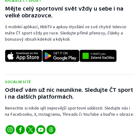
APLIKACE ČT SPORT
Mějte celý sportovní svět vždy u sebe i na
Olympijské hry
velké obrazovce.
Parasport
S mobilní aplikací, HbbTV a apkou iVysílání ve své chytré televizi
máte ČT sport vždy po ruce. Sledujte přímé přenosy, články a
Plavání
bonusový obsah kdekoli a kdykoli.
Plážový volejbal
Ragby
SOCIÁLNÍ SÍTĚ
Rychlobruslení
Odteď vám už nic neunikne. Sledujte ČT sport
i na dalších platformách.
Rychlostní kanoistika
Nenechte si nikde ujít nejnovější sportovní události. Sledujte nás i
Short track
na Facebooku, X, Instagramu, Threads či YouTube a buďte v obraze.
Sportovní střelba