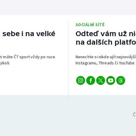
SOCIÁLNÍ SÍTĚ
 sebe i na velké
Odteď vám už nic
na dalších platf
izi máte ČT sport vždy po ruce.
Nenechte si nikde ujít nejnovější
ykoli.
Instagramu, Threads či YouTube 
Č