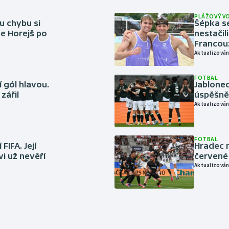
PLÁŽOVÝ V
u chybu si
Šépka s
se Horejš po
nestačil
Francou
Aktualizován
FOTBAL
 gól hlavou.
Jablonec
zářil
úspěšně 
Aktualizován
FOTBAL
FIFA. Její
Hradec n
vi už nevěří
červené
Aktualizován