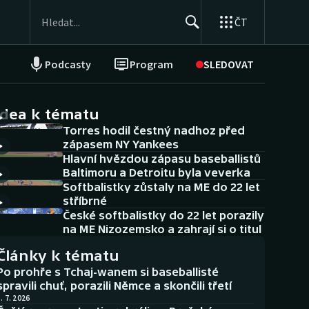
ČT
Podcasty
Program
SLEDOVAT
NEPŘEHLÉDNĚTE
Soutěže
idea k tématu
Torres hodil čestný nadhoz před
Historické návraty
zápasem NY Yankees
Hlavní hvězdou zápasu baseballistů
Aplikace ČT sport
Baltimoru a Detroitu byla veverka
Softbalistky zůstaly na ME do 22 let
AZ kvíz
stříbrné
České softbalistky do 22 let porazily
na ME Nizozemsko a zahrají si o titul
Články k tématu
Po prohře s Tchaj-wanem si baseballisté
spravili chuť, porazili Němce a skončili třetí
. 7. 2026