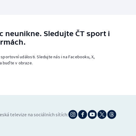
 neunikne. Sledujte ČT sport i
ormách.
 sportovní události. Sledujte nás i na Facebooku, X,
a buďte v obraze.
eská televize na sociálních sítích: