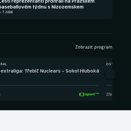
Čeští reprezentanti prohráli na Pražském
baseballovém týdnu s Nizozemskem
. 7. 2026
Zobrazit program
TBAL
OSTATNÍ
extraliga: Třebíč Nuclears – Sokol Hluboká
Orientační
5
Zítra
,
14:00
-
17