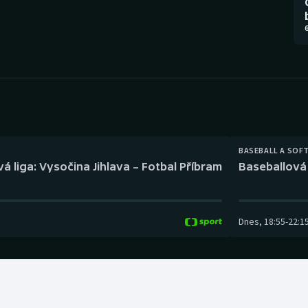
Moderní pětiboj
Triatlon
6
Motorsport
Veslování
Olympijské hry
Vodní slalom
Parasport
Volejbal
Plavání
Ostatní
BASEBALL A SOF
á liga: Vysočina Jihlava – Fotbal Příbram
Baseballová 
Plážový volejbal
Dnes
,
18:55
-
22:1