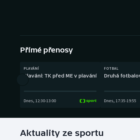
Curling
Dostihy
Florbal
Futsal
Přímé přenosy
Golf
PLAVÁNÍ
FOTBAL
Plavání: TK před ME v plavání
Druhá fotbalov
Gymnastika
Dnes
,
12:30
-
13:00
Dnes
,
17:35
-
19:55
Aktuality ze sportu