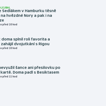
OLEJBAL
e Sedlákem v Hamburku těsně
i na hvězdné Nory a pak i na
ze
o před 10 hod
 doma splnil roli favorita a
zahájil dvojutkání s Rigou
o před 10 hod
evyužil šance ani přesilovku po
 kartě. Doma padl s Besiktasem
o před 11 hod