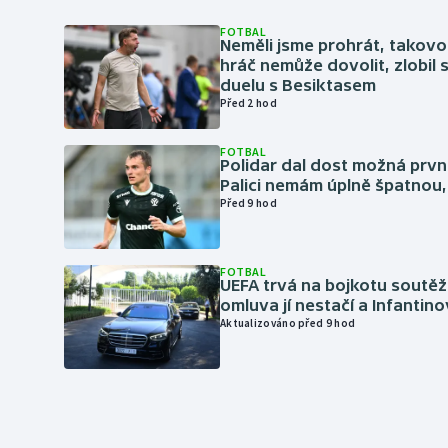
FOTBAL
Neměli jsme prohrát, takovo
hráč nemůže dovolit, zlobil 
duelu s Besiktasem
Před 2 hod
FOTBAL
Polidar dal dost možná první
Palici nemám úplně špatnou, 
Před 9 hod
FOTBAL
UEFA trvá na bojkotu soutěží 
omluva jí nestačí a Infantino
Aktualizováno před 9 hod