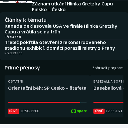
Baseball a softbal
Soutěže
Záznam utkání Hlinka Gretzky Cupu
Finsko – Česko
Basketbal
Historické návraty
Články k tématu
Kanada deklasovala USA ve finále Hlinka Gretzky
Biatlon
Aplikace ČT sport
Cupu a vrátila se na trůn
Před 3 hod
Třebíč pokřtila otevření zrekonstruovaného
Boby a skeleton
AZ kvíz
stadionu exhibicí, domácí porazili mistry z Prahy
Před 19 hod
Box
Přímé přenosy
Zobrazit program
Curling
OSTATNÍ
BASEBALL A SOFTBA
Dostihy
Orientační běh: SP Česko – štafeta
Baseballová ex
Florbal
10:50
-
15:00
12:55
-
16:15
ŽIVĚ
ŽIVĚ
Futsal
Golf