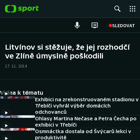
POPULÁRNÍ
SLEDOVAT
Fotbal
Litvínov si stěžuje, že jej rozhodčí
ve Zlíně úmyslně poškodili
Hokej
17. 11. 2014
Tenis
Atletika
Videa k tématu
Cyklistika
Exhibici na zrekonstruovaném stadionu v
Třebíči vyhrál výběr domácích
odchovanců
DALŠÍ SPORTY
Ohlasy Martina Nečase a Petra Čecha po
exhibici v Třebíči
Americký fotbal
NEPŘEHLÉDNĚTE
Osmnáctka dostala od Švýcarů lekci v
produktivitě