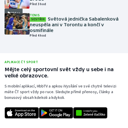
Před 3 hod
Olympijské hry
Video
TENIS
Světová jednička Sabalenková
SESTŘIH
Parasport
neuspěla ani v Torontu a končí v
osmifinále
Plavání
Před 4 hod
Plážový volejbal
APLIKACE ČT SPORT
Ragby
Mějte celý sportovní svět vždy u sebe i na
velké obrazovce.
Rychlobruslení
S mobilní aplikací, HbbTV a apkou iVysílání ve své chytré televizi
Rychlostní kanoistika
máte ČT sport vždy po ruce. Sledujte přímé přenosy, články a
bonusový obsah kdekoli a kdykoli.
Short track
Sportovní střelba