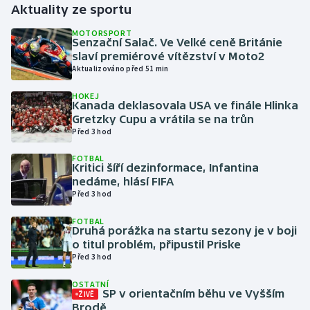
Aktuality ze sportu
Gymnastika
MOTORSPORT
Senzační Salač. Ve Velké ceně Británie
slaví premiérové vítězství v Moto2
Házená
Aktualizováno před 51 min
HOKEJ
Jezdectví
Kanada deklasovala USA ve finále Hlinka
Gretzky Cupu a vrátila se na trůn
Judo
Před 3 hod
FOTBAL
Krasobruslení
Kritici šíří dezinformace, Infantina
nedáme, hlásí FIFA
Před 3 hod
Lezení
FOTBAL
Lyže a snowboard
Druhá porážka na startu sezony je v boji
o titul problém, připustil Priske
Před 3 hod
Moderní pětiboj
OSTATNÍ
SP v orientačním běhu ve Vyšším
ŽIVĚ
Motorsport
Brodě