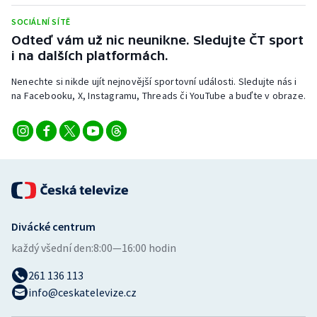
Stolní tenis
SOCIÁLNÍ SÍTĚ
Odteď vám už nic neunikne. Sledujte ČT sport
Triatlon
i na dalších platformách.
Veslování
Nenechte si nikde ujít nejnovější sportovní události. Sledujte nás i
na Facebooku, X, Instagramu, Threads či YouTube a buďte v obraze.
Vodní slalom
Volejbal
Ostatní
Divácké centrum
každý všední den:
8:00—16:00 hodin
261 136 113
info@ceskatelevize.cz