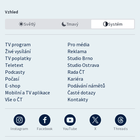
Vzhled
Světlý
Tmavý
Systém
TV program
Pro média
Živé vysílání
Reklama
TV poplatky
Studio Brno
Teletext
Studio Ostrava
Podcasty
Rada ČT
Počasí
Kariéra
E-shop
Podávání námětů
Mobilní a TV aplikace
Časté dotazy
Vše o ČT
Kontakty
Instagram
Facebook
YouTube
X
Threads