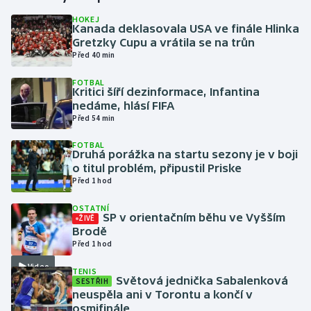
HOKEJ
Kanada deklasovala USA ve finále Hlinka
Gymnastika
Gretzky Cupu a vrátila se na trůn
Před 40 min
Házená
FOTBAL
Kritici šíří dezinformace, Infantina
Jezdectví
nedáme, hlásí FIFA
Před 54 min
Judo
FOTBAL
Druhá porážka na startu sezony je v boji
Krasobruslení
o titul problém, připustil Priske
Před 1 hod
Lezení
OSTATNÍ
SP v orientačním běhu ve Vyšším
ŽIVĚ
Lyže a snowboard
Brodě
Před 1 hod
Moderní pětiboj
Video
TENIS
Světová jednička Sabalenková
SESTŘIH
neuspěla ani v Torontu a končí v
Motorsport
osmifinále