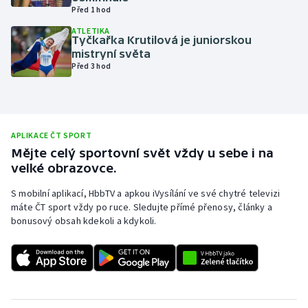
Před 1 hod
Olympijské hry
ATLETIKA
Tyčkařka Krutilová je juniorskou
Parasport
mistryní světa
Před 3 hod
Plavání
Plážový volejbal
APLIKACE ČT SPORT
Ragby
Mějte celý sportovní svět vždy u sebe i na
velké obrazovce.
Rychlobruslení
S mobilní aplikací, HbbTV a apkou iVysílání ve své chytré televizi
máte ČT sport vždy po ruce. Sledujte přímé přenosy, články a
Rychlostní kanoistika
bonusový obsah kdekoli a kdykoli.
Short track
Sportovní střelba