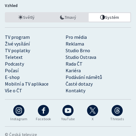
Vzhled
Světlý
Tmavý
Systém
TV program
Pro média
Živé vysílání
Reklama
TV poplatky
Studio Brno
Teletext
Studio Ostrava
Podcasty
Rada ČT
Počasí
Kariéra
E-shop
Podávání námětů
Mobilní a TV aplikace
Časté dotazy
Vše o ČT
Kontakty
Instagram
Facebook
YouTube
X
Threads
© Česká televize