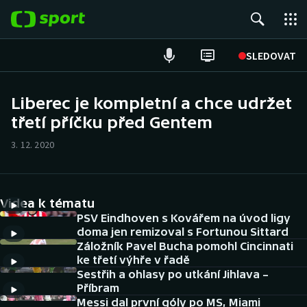
POPULÁRNÍ
SLEDOVAT
Fotbal
Liberec je kompletní a chce udržet
třetí příčku před Gentem
Hokej
3. 12. 2020
Tenis
Atletika
Videa k tématu
Cyklistika
PSV Eindhoven s Kovářem na úvod ligy
doma jen remizoval s Fortunou Sittard
Záložník Pavel Bucha pomohl Cincinnati
DALŠÍ SPORTY
ke třetí výhře v řadě
Sestřih a ohlasy po utkání Jihlava –
Americký fotbal
NEPŘEHLÉDNĚTE
Příbram
Messi dal první góly po MS, Miami