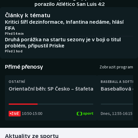
Baseball a softbal
Soutěže
porazilo Atlético San Luis 4:2
Články k tématu
Basketbal
Historické návraty
Kritici šíří dezinformace, Infantina nedáme, hlásí
FIFA
Biatlon
Aplikace ČT sport
Před 54 min
Druhá porážka na startu sezony je v boji o titul
problém, připustil Priske
Boby a skeleton
AZ kvíz
Před 1 hod
Box
Přímé přenosy
Zobrazit program
Curling
OSTATNÍ
BASEBALL A SOFTBA
Orientační běh: SP Česko – štafeta
Baseballová ex
Dostihy
Florbal
10:50
-
15:00
Dnes
,
12:55
-
16:15
ŽIVĚ
Futsal
Aktuality ze sportu
Golf