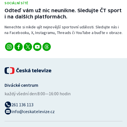
SOCIÁLNÍ SÍTĚ
Stolní tenis
Odteď vám už nic neunikne. Sledujte ČT sport
i na dalších platformách.
Triatlon
Nenechte si nikde ujít nejnovější sportovní události. Sledujte nás i
Veslování
na Facebooku, X, Instagramu, Threads či YouTube a buďte v obraze.
Vodní slalom
Volejbal
Ostatní
Divácké centrum
každý všední den:
8:00—16:00 hodin
261 136 113
info@ceskatelevize.cz