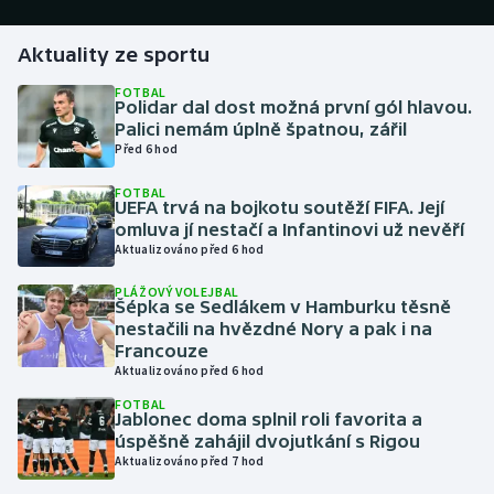
Gymnastika
Aktuality ze sportu
FOTBAL
Házená
Polidar dal dost možná první gól hlavou.
Palici nemám úplně špatnou, zářil
Před 6 hod
Jezdectví
FOTBAL
UEFA trvá na bojkotu soutěží FIFA. Její
Judo
omluva jí nestačí a Infantinovi už nevěří
Aktualizováno před 6 hod
Krasobruslení
PLÁŽOVÝ VOLEJBAL
Šépka se Sedlákem v Hamburku těsně
Lezení
nestačili na hvězdné Nory a pak i na
Francouze
Lyže a snowboard
Aktualizováno před 6 hod
FOTBAL
Jablonec doma splnil roli favorita a
Moderní pětiboj
úspěšně zahájil dvojutkání s Rigou
Aktualizováno před 7 hod
Motorsport