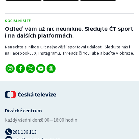
Stolní tenis
Triatlon
SOCIÁLNÍ SÍTĚ
Odteď vám už nic neunikne. Sledujte ČT sport
Veslování
i na dalších platformách.
Nenechte si nikde ujít nejnovější sportovní události. Sledujte nás i
Vodní slalom
na Facebooku, X, Instagramu, Threads či YouTube a buďte v obraze.
Volejbal
Ostatní
Divácké centrum
každý všední den:
8:00—16:00 hodin
261 136 113