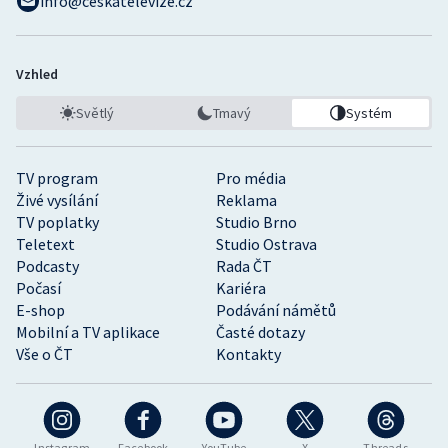
info@ceskatelevize.cz
Vzhled
Světlý
Tmavý
Systém
TV program
Pro média
Živé vysílání
Reklama
TV poplatky
Studio Brno
Teletext
Studio Ostrava
Podcasty
Rada ČT
Počasí
Kariéra
E-shop
Podávání námětů
Mobilní a TV aplikace
Časté dotazy
Vše o ČT
Kontakty
Instagram
Facebook
YouTube
X
Threads