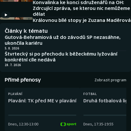
Konvalinka ke konci sdruženářů na OH:
Baseball a softbal
Soutěže
Zdrcující zpráva, se kterou nic nemůžeme
dělat
Basketbal
Historické návraty
Královnou bílé stopy je Zuzana Maděrová
Články k tématu
Biatlon
Aplikace ČT sport
Gutová-Behramiová už do závodů SP nezasáhne,
ukončila kariéru
Boby a skeleton
AZ kvíz
5. 8. 2026
Štvrtecký si po přechodu k běžeckému lyžování
konkrétní cíle nedává
Box
28. 7. 2026
Curling
Přímé přenosy
Zobrazit program
Dostihy
PLAVÁNÍ
FOTBAL
Plavání: TK před ME v plavání
Druhá fotbalová liga
Florbal
Futsal
Dnes
,
12:30
-
13:00
Dnes
,
17:35
-
19:55
Golf