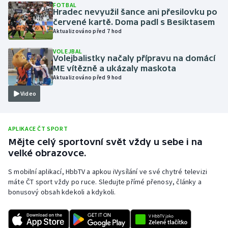
FOTBAL
Hradec nevyužil šance ani přesilovku po
Olympijské hry
červené kartě. Doma padl s Besiktasem
Aktualizováno před 7 hod
Parasport
VOLEJBAL
Volejbalistky načaly přípravu na domácí
Plavání
ME vítězně a ukázaly maskota
Aktualizováno před 9 hod
Plážový volejbal
Video
Ragby
APLIKACE ČT SPORT
Rychlobruslení
Mějte celý sportovní svět vždy u sebe i na
velké obrazovce.
Rychlostní kanoistika
S mobilní aplikací, HbbTV a apkou iVysílání ve své chytré televizi
máte ČT sport vždy po ruce. Sledujte přímé přenosy, články a
Short track
bonusový obsah kdekoli a kdykoli.
Sportovní střelba