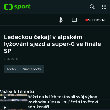
POPULÁRNÍ
SLEDOVAT
Fotbal
Ledeckou čekají v alpském
lyžování sjezd a super-G ve finále
Hokej
SP
Tenis
1. 3. 2018
Atletika
Archiv
Zimní sporty
Cyklistika
DALŠÍ SPORTY
Videa k tématu
Běžci na lyžích testovali svůj výkon
Americký fotbal
NEPŘEHLÉDNĚTE
Rozhodnutí MOV litují čeští i světoví
sdruženáři