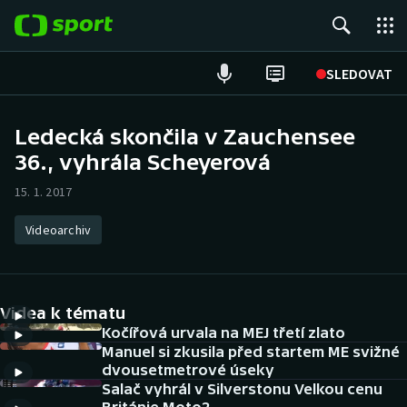
POPULÁRNÍ
SLEDOVAT
Fotbal
Ledecká skončila v Zauchensee
36., vyhrála Scheyerová
Hokej
15. 1. 2017
Tenis
Videoarchiv
Atletika
Cyklistika
Videa k tématu
DALŠÍ SPORTY
Kočířová urvala na MEJ třetí zlato
Manuel si zkusila před startem ME svižné
dvousetmetrové úseky
Americký fotbal
NEPŘEHLÉDNĚTE
Salač vyhrál v Silverstonu Velkou cenu