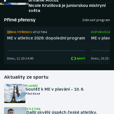
Británie Moto2
Baseball a softbal
Soutěže
Nicole Krutilová je juniorskou mistryní
světa
Basketbal
Historické návraty
Přímé přenosy
Zobrazit program
Biatlon
Aplikace ČT sport
MULTIPŘENOS
ATLETIKA
DOPORUČUJEM
ME v atletice 2026: dopolední program
ME v plaván
Boby a skeleton
AZ kvíz
Box
Dnes
,
11:20
-
14:40
Dnes
,
18:25
-
21
Curling
Aktuality ze sportu
Dostihy
PLAVÁNÍ
Florbal
Soutěž k ME v plavání – 10. 8.
Před 6 hod
Futsal
ATLETIKA
Další skvělý úspěch české atletiky.
Golf