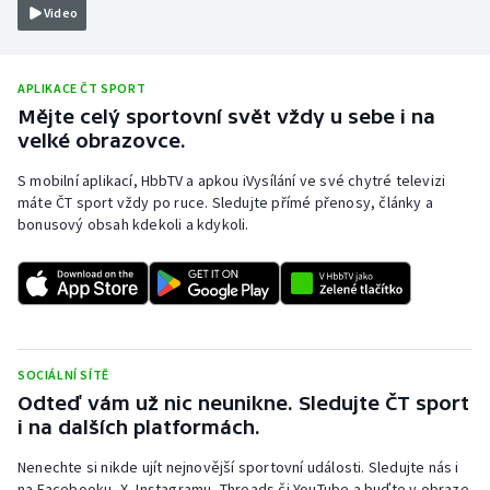
Video
Olympijské hry
Parasport
APLIKACE ČT SPORT
Mějte celý sportovní svět vždy u sebe i na
Plavání
velké obrazovce.
S mobilní aplikací, HbbTV a apkou iVysílání ve své chytré televizi
Plážový volejbal
máte ČT sport vždy po ruce. Sledujte přímé přenosy, články a
bonusový obsah kdekoli a kdykoli.
Ragby
Rychlobruslení
Rychlostní kanoistika
SOCIÁLNÍ SÍTĚ
Short track
Odteď vám už nic neunikne. Sledujte ČT sport
i na dalších platformách.
Sportovní střelba
Nenechte si nikde ujít nejnovější sportovní události. Sledujte nás i
na Facebooku, X, Instagramu, Threads či YouTube a buďte v obraze.