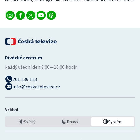
Stolní tenis
Triatlon
Veslování
Vodní slalom
Divácké centrum
Volejbal
každý všední den:
8:00—16:00 hodin
261 136 113
Ostatní
info@ceskatelevize.cz
Vzhled
Světlý
Tmavý
Systém