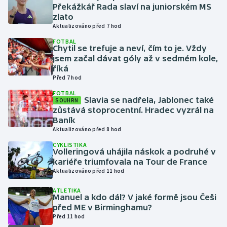
Překážkář Rada slaví na juniorském MS
zlato
Gymnastika
Aktualizováno před 7 hod
FOTBAL
Házená
Chytil se trefuje a neví, čím to je. Vždy
jsem začal dávat góly až v sedmém kole,
říká
Jezdectví
Před 7 hod
FOTBAL
Judo
Slavia se nadřela, Jablonec také
SOUHRN
zůstává stoprocentní. Hradec vyzrál na
Baník
Krasobruslení
Aktualizováno před 8 hod
Lezení
CYKLISTIKA
Volleringová uhájila náskok a podruhé v
kariéře triumfovala na Tour de France
Lyže a snowboard
Aktualizováno před 11 hod
ATLETIKA
Moderní pětiboj
Manuel a kdo dál? V jaké formě jsou Češi
před ME v Birminghamu?
Motorsport
Před 11 hod