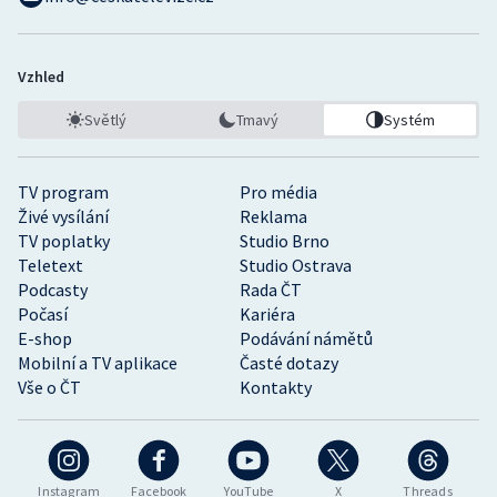
Vzhled
Světlý
Tmavý
Systém
TV program
Pro média
Živé vysílání
Reklama
TV poplatky
Studio Brno
Teletext
Studio Ostrava
Podcasty
Rada ČT
Počasí
Kariéra
E-shop
Podávání námětů
Mobilní a TV aplikace
Časté dotazy
Vše o ČT
Kontakty
Instagram
Facebook
YouTube
X
Threads