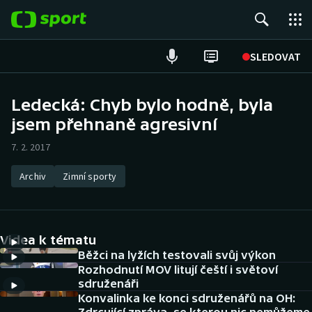
POPULÁRNÍ
SLEDOVAT
Fotbal
Ledecká: Chyb bylo hodně, byla
jsem přehnaně agresivní
Hokej
7. 2. 2017
Tenis
Archiv
Zimní sporty
Atletika
Cyklistika
Videa k tématu
DALŠÍ SPORTY
Běžci na lyžích testovali svůj výkon
Rozhodnutí MOV litují čeští i světoví
sdruženáři
Americký fotbal
NEPŘEHLÉDNĚTE
Konvalinka ke konci sdruženářů na OH: