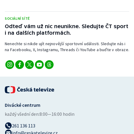
Stolní tenis
Triatlon
SOCIÁLNÍ SÍTĚ
Odteď vám už nic neunikne. Sledujte ČT sport
i na dalších platformách.
Veslování
Nenechte si nikde ujít nejnovější sportovní události. Sledujte nás i
Vodní slalom
na Facebooku, X, Instagramu, Threads či YouTube a buďte v obraze.
Volejbal
Ostatní
Divácké centrum
každý všední den:
8:00—16:00 hodin
261 136 113
info@ceskatelevize.cz