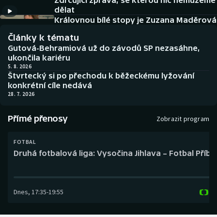
Zdrcující zpráva, se kterou nic nemůžeme
Baseball a softbal
Soutěže
dělat
Královnou bílé stopy je Zuzana Maděrová
Basketbal
Historické návraty
Články k tématu
Gutová-Behramiová už do závodů SP nezasáhne,
Biatlon
Aplikace ČT sport
ukončila kariéru
5. 8. 2026
Štvrtecký si po přechodu k běžeckému lyžování
Boby a skeleton
AZ kvíz
konkrétní cíle nedává
28. 7. 2026
Box
Přímé přenosy
Zobrazit program
Curling
FOTBAL
Dostihy
Druhá fotbalová liga: Vysočina Jihlava – Fotbal Příb
Florbal
Dnes
,
17:35
-
19:55
Futsal
Golf