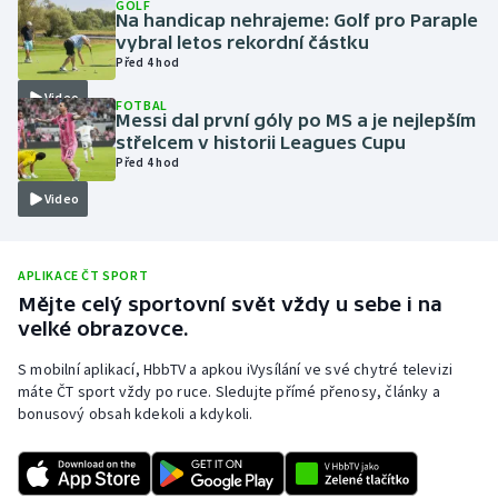
GOLF
Na handicap nehrajeme: Golf pro Paraple
Olympijské hry
vybral letos rekordní částku
Před 4 hod
Parasport
Video
FOTBAL
Messi dal první góly po MS a je nejlepším
Plavání
střelcem v historii Leagues Cupu
Před 4 hod
Plážový volejbal
Video
Ragby
APLIKACE ČT SPORT
Rychlobruslení
Mějte celý sportovní svět vždy u sebe i na
velké obrazovce.
Rychlostní kanoistika
S mobilní aplikací, HbbTV a apkou iVysílání ve své chytré televizi
máte ČT sport vždy po ruce. Sledujte přímé přenosy, články a
Short track
bonusový obsah kdekoli a kdykoli.
Sportovní střelba