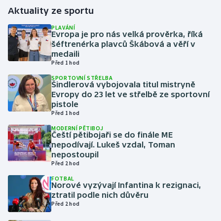
Aktuality ze sportu
Gymnastika
PLAVÁNÍ
Evropa je pro nás velká prověrka, říká
šéftrenérka plavců Škábová a věří v
Házená
medaili
Před 1 hod
Jezdectví
SPORTOVNÍ STŘELBA
Šindlerová vybojovala titul mistryně
Judo
Evropy do 23 let ve střelbě ze sportovní
pistole
Před 1 hod
Krasobruslení
MODERNÍ PĚTIBOJ
Čeští pětibojaři se do finále ME
Lezení
nepodívají. Lukeš vzdal, Toman
nepostoupil
Lyže a snowboard
Před 2 hod
FOTBAL
Norové vyzývají Infantina k rezignaci,
Moderní pětiboj
ztratil podle nich důvěru
Před 2 hod
Motorsport