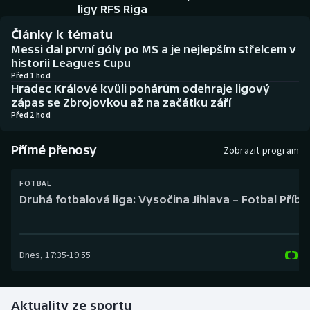
Baseball a softbal
Soutěže
ligy RFS Riga
Články k tématu
Basketbal
Historické návraty
Messi dal první góly po MS a je nejlepším střelcem v
historii Leagues Cupu
Biatlon
Aplikace ČT sport
Před 1 hod
Hradec Králové kvůli pohárům odehraje ligový
zápas se Zbrojovkou až na začátku září
Boby a skeleton
AZ kvíz
Před 2 hod
Box
Přímé přenosy
Zobrazit program
Curling
FOTBAL
Druhá fotbalová liga: Vysočina Jihlava – Fotbal Příb
Dostihy
Florbal
Dnes
,
17:35
-
19:55
Futsal
Aktuality ze sportu
Golf