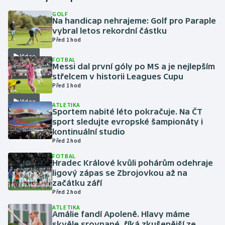
GOLF
Na handicap nehrajeme: Golf pro Paraple
Gymnastika
vybral letos rekordní částku
Před 1 hod
Házená
Video
FOTBAL
Messi dal první góly po MS a je nejlepším
Jezdectví
střelcem v historii Leagues Cupu
Před 1 hod
Judo
Video
ATLETIKA
Sportem nabité léto pokračuje. Na ČT
Krasobruslení
sport sledujte evropské šampionáty i
kontinuální studio
Před 2 hod
Lezení
FOTBAL
Hradec Králové kvůli pohárům odehraje
Lyže a snowboard
ligový zápas se Zbrojovkou až na
začátku září
Moderní pětiboj
Před 2 hod
ATLETIKA
Amálie fandí Apoleně. Hlavy máme
Motorsport
skvěle srovnané, říká zkušenější ze