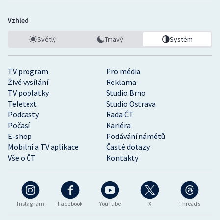
Vzhled
Světlý
Tmavý
Systém
TV program
Pro média
Živé vysílání
Reklama
TV poplatky
Studio Brno
Teletext
Studio Ostrava
Podcasty
Rada ČT
Počasí
Kariéra
E-shop
Podávání námětů
Mobilní a TV aplikace
Časté dotazy
Vše o ČT
Kontakty
Instagram
Facebook
YouTube
X
Threads