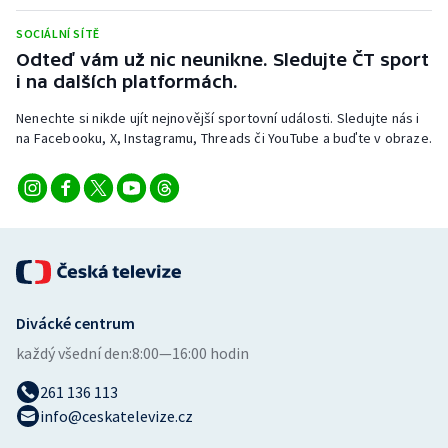
Stolní tenis
SOCIÁLNÍ SÍTĚ
Odteď vám už nic neunikne. Sledujte ČT sport
Triatlon
i na dalších platformách.
Veslování
Nenechte si nikde ujít nejnovější sportovní události. Sledujte nás i
na Facebooku, X, Instagramu, Threads či YouTube a buďte v obraze.
Vodní slalom
Volejbal
Ostatní
Divácké centrum
každý všední den:
8:00—16:00 hodin
261 136 113
info@ceskatelevize.cz