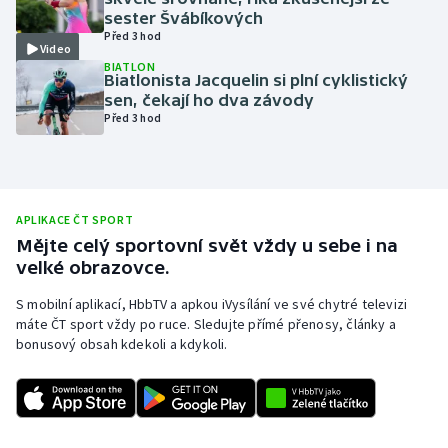
sester Švábíkových
Olympijské hry
Před 3 hod
Video
BIATLON
Parasport
Biatlonista Jacquelin si plní cyklistický
sen, čekají ho dva závody
Před 3 hod
Plavání
Plážový volejbal
Ragby
APLIKACE ČT SPORT
Mějte celý sportovní svět vždy u sebe i na
velké obrazovce.
Rychlobruslení
S mobilní aplikací, HbbTV a apkou iVysílání ve své chytré televizi
Rychlostní kanoistika
máte ČT sport vždy po ruce. Sledujte přímé přenosy, články a
bonusový obsah kdekoli a kdykoli.
Short track
Sportovní střelba