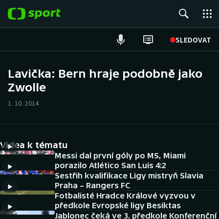
POPULÁRNÍ
SLEDOVAT
Fotbal
Lavička: Bern hraje podobně jako
Zwolle
Hokej
1. 10. 2014
Tenis
Atletika
Videa k tématu
Cyklistika
Messi dal první góly po MS, Miami
porazilo Atlético San Luis 4:2
Sestřih kvalifikace Ligy mistryň Slavia
DALŠÍ SPORTY
Praha – Rangers FC
Fotbalisté Hradce Králové vyzvou v
Americký fotbal
NEPŘEHLÉDNĚTE
předkole Evropské ligy Besiktas
Jablonec čeká ve 3. předkole Konferenční