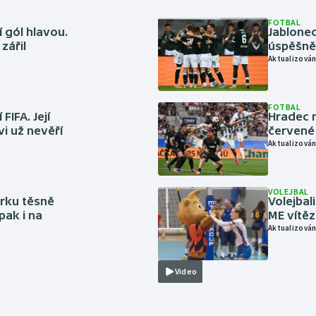
FOTBAL
 gól hlavou.
Jablonec
zářil
úspěšně 
Aktualizován
FOTBAL
FIFA. Její
Hradec n
vi už nevěří
červené
Aktualizován
VOLEJBAL
rku těsně
Volejbal
pak i na
ME vítě
Aktualizován
Video