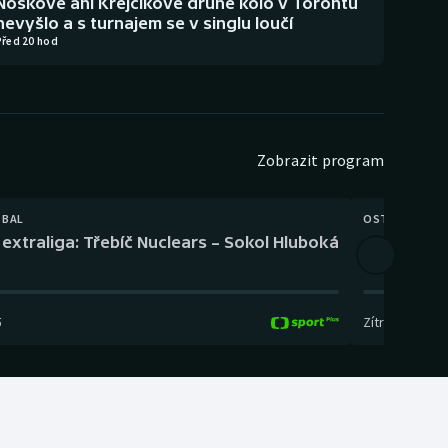
Noskové ani Krejčíkové druhé kolo v Torontu
nevyšlo a s turnajem se v singlu loučí
Před 20 hod
Zobrazit program
TBAL
OSTATNÍ
extraliga: Třebíč Nuclears – Sokol Hluboká
Orientační
5
Zítra
,
14:00
-
17