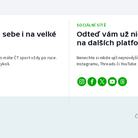
SOCIÁLNÍ SÍTĚ
 sebe i na velké
Odteď vám už nic
na dalších platf
izi máte ČT sport vždy po ruce.
Nenechte si nikde ujít nejnovější
ykoli.
Instagramu, Threads či YouTube 
Č