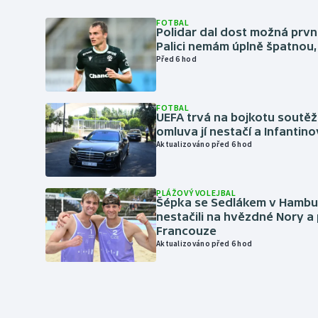
FOTBAL
Polidar dal dost možná první
Palici nemám úplně špatnou, 
Před 6 hod
FOTBAL
UEFA trvá na bojkotu soutěží 
omluva jí nestačí a Infantino
Aktualizováno před 6 hod
PLÁŽOVÝ VOLEJBAL
Šépka se Sedlákem v Hambu
nestačili na hvězdné Nory a 
Francouze
Aktualizováno před 6 hod