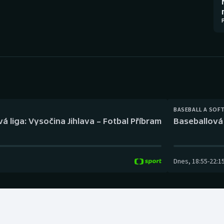
Moderní pětiboj
Triatlon
Motorsport
Veslování
Olympijské hry
Vodní slalom
Parasport
Volejbal
Plavání
Ostatní
BASEBALL A SOF
á liga: Vysočina Jihlava – Fotbal Příbram
Baseballová 
Plážový volejbal
Dnes
,
18:55
-
22:1