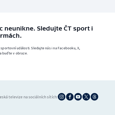
 neunikne. Sledujte ČT sport i
ormách.
 sportovní události. Sledujte nás i na Facebooku, X,
a buďte v obraze.
eská televize na sociálních sítích: