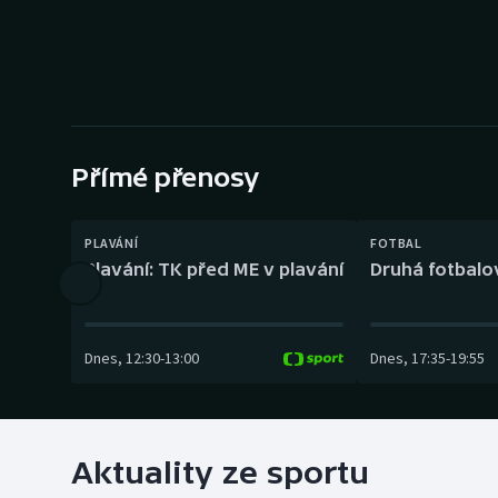
Curling
Dostihy
Florbal
Futsal
Přímé přenosy
Golf
PLAVÁNÍ
FOTBAL
Plavání: TK před ME v plavání
Druhá fotbalov
Gymnastika
Dnes
,
12:30
-
13:00
Dnes
,
17:35
-
19:55
Aktuality ze sportu