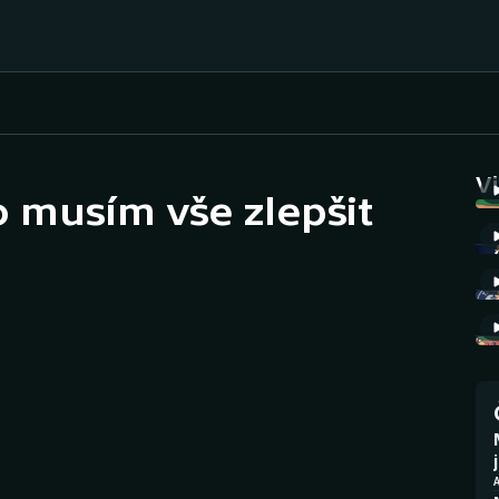
Házená
Ragby
V
lo musím vše zlepšit
Jezdectví
Rychlobruslení
Rychlostní
Judo
kanoistika
Krasobruslení
Short track
Lezení
Sportovní střelba
Lyže a snowboard
Stolní tenis