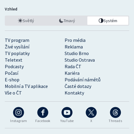
Vzhled
Světlý
Tmavý
Systém
TV program
Pro média
Živé vysílání
Reklama
TV poplatky
Studio Brno
Teletext
Studio Ostrava
Podcasty
Rada ČT
Počasí
Kariéra
E-shop
Podávání námětů
Mobilní a TV aplikace
Časté dotazy
Vše o ČT
Kontakty
Instagram
Facebook
YouTube
X
Threads