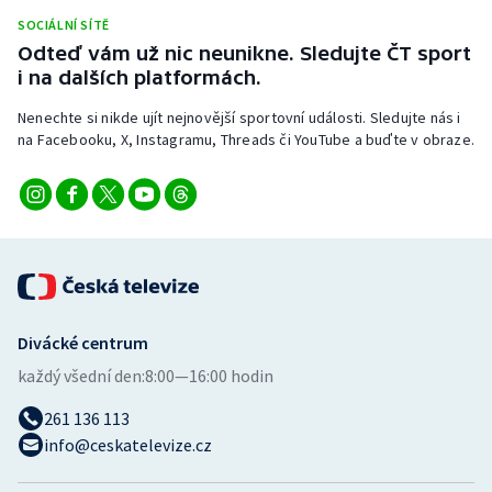
Stolní tenis
SOCIÁLNÍ SÍTĚ
Odteď vám už nic neunikne. Sledujte ČT sport
Triatlon
i na dalších platformách.
Nenechte si nikde ujít nejnovější sportovní události. Sledujte nás i
Veslování
na Facebooku, X, Instagramu, Threads či YouTube a buďte v obraze.
Vodní slalom
Volejbal
Ostatní
Divácké centrum
každý všední den:
8:00—16:00 hodin
261 136 113
info@ceskatelevize.cz