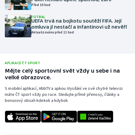
Před 10 hod
Olympijské hry
FOTBAL
UEFA trvá na bojkotu soutěží FIFA. Její
Parasport
omluva jí nestačí a Infantinovi už nevěří
Aktualizováno před 11 hod
Plavání
Plážový volejbal
APLIKACE ČT SPORT
Ragby
Mějte celý sportovní svět vždy u sebe i na
velké obrazovce.
Rychlobruslení
S mobilní aplikací, HbbTV a apkou iVysílání ve své chytré televizi
máte ČT sport vždy po ruce. Sledujte přímé přenosy, články a
Rychlostní kanoistika
bonusový obsah kdekoli a kdykoli.
Short track
Sportovní střelba