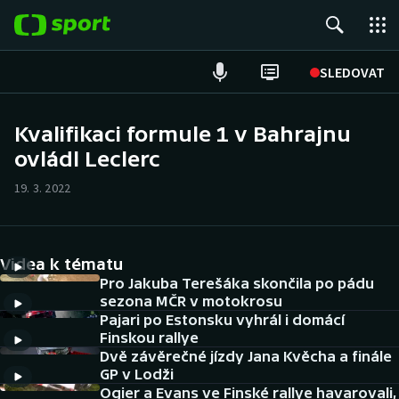
POPULÁRNÍ
SLEDOVAT
Fotbal
Kvalifikaci formule 1 v Bahrajnu
ovládl Leclerc
Hokej
19. 3. 2022
Tenis
Atletika
Videa k tématu
Cyklistika
Pro Jakuba Terešáka skončila po pádu
sezona MČR v motokrosu
Pajari po Estonsku vyhrál i domácí
DALŠÍ SPORTY
Finskou rallye
Dvě závěrečné jízdy Jana Kvěcha a finále
Americký fotbal
NEPŘEHLÉDNĚTE
GP v Lodži
Ogier a Evans ve Finské rallye havarovali,