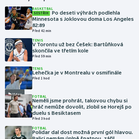
BASKETBAL
Po deseti výhrách podlehla
SESTŘIH
Gymnastika
Minnesota s Joklovou doma Los Angeles
82:89
Házená
Před 42 min
TENIS
Jezdectví
V Torontu už bez Češek: Bartůňková
skončila ve třetím kole
Před 59 min
Judo
TENIS
Lehečka je v Montrealu v osmifinále
Krasobruslení
Před 1 hod
Lezení
Video
FOTBAL
Neměli jsme prohrát, takovou chybu si
Lyže a snowboard
hráč nemůže dovolit, zlobil se Horejš po
duelu s Besiktasem
Moderní pětiboj
Před 3 hod
FOTBAL
Polidar dal dost možná první gól hlavou.
Motorsport
Palici nemám úplně špatnou, zářil