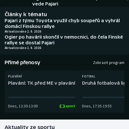
Baseball a softbal
Soutěže
vede Pajari
Články k tématu
Basketbal
Historické návraty
Pajari z týmu Toyota využil chyb soupeřů a vyhrál
domácí Finskou rallye
Biatlon
Aplikace ČT sport
Aktualizováno 2. 8. 2026
Ogier po havárii skončil v nemocnici, do čela Finské
rallye se dostal Pajari
Boby a skeleton
AZ kvíz
Aktualizováno 2. 8. 2026
Box
Přímé přenosy
Zobrazit program
Curling
PLAVÁNÍ
FOTBAL
Plavání: TK před ME v plavání
Druhá fotbalová liga
Dostihy
Florbal
Dnes
,
12:30
-
13:00
Dnes
,
17:35
-
19:55
Futsal
Aktuality ze sportu
Golf