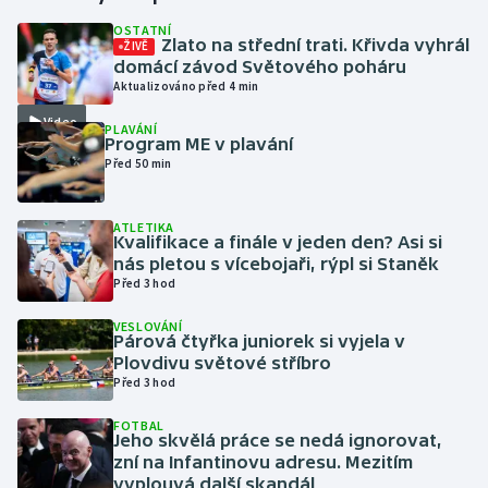
OSTATNÍ
Zlato na střední trati. Křivda vyhrál
ŽIVĚ
Gymnastika
domácí závod Světového poháru
Aktualizováno před 4 min
Házená
Video
PLAVÁNÍ
Program ME v plavání
Jezdectví
Před 50 min
Judo
ATLETIKA
Kvalifikace a finále v jeden den? Asi si
Krasobruslení
nás pletou s vícebojaři, rýpl si Staněk
Před 3 hod
Lezení
VESLOVÁNÍ
Párová čtyřka juniorek si vyjela v
Lyže a snowboard
Plovdivu světové stříbro
Před 3 hod
Moderní pětiboj
FOTBAL
Jeho skvělá práce se nedá ignorovat,
zní na Infantinovu adresu. Mezitím
Motorsport
vyplouvá další skandál