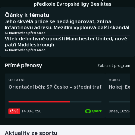
Baseball a softbal
Soutěže
předkole Evropské ligy Besiktas
Články k tématu
Basketbal
Historické návraty
Jeho skvělá práce se nedá ignorovat, zní na
Infantinovu adresu. Mezitím vyplouvá další skandál
Biatlon
Aplikace ČT sport
Aktualizováno před 4 hod
Vítek definitivně opouští Manchester United, nově
patří Middlesbrough
Boby a skeleton
AZ kvíz
Aktualizováno před 4 hod
Box
Přímé přenosy
Zobrazit program
Curling
OSTATNÍ
HOKEJ
Orientační běh: SP Česko – střední trať
Hokej: Exh
Dostihy
Florbal
14:00
-
17:50
Dnes
,
16:55
-
19
ŽIVĚ
Futsal
Aktuality ze sportu
Golf