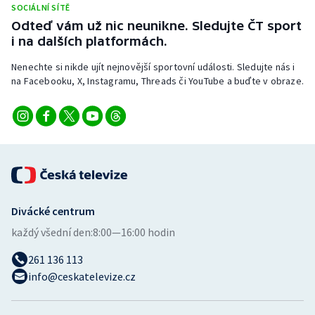
SOCIÁLNÍ SÍTĚ
Stolní tenis
Odteď vám už nic neunikne. Sledujte ČT sport
i na dalších platformách.
Triatlon
Nenechte si nikde ujít nejnovější sportovní události. Sledujte nás i
Veslování
na Facebooku, X, Instagramu, Threads či YouTube a buďte v obraze.
Vodní slalom
Volejbal
Ostatní
Divácké centrum
každý všední den:
8:00—16:00 hodin
261 136 113
info@ceskatelevize.cz