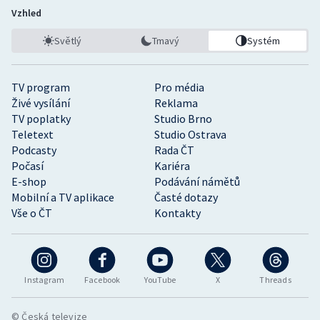
Vzhled
Světlý
Tmavý
Systém
TV program
Pro média
Živé vysílání
Reklama
TV poplatky
Studio Brno
Teletext
Studio Ostrava
Podcasty
Rada ČT
Počasí
Kariéra
E-shop
Podávání námětů
Mobilní a TV aplikace
Časté dotazy
Vše o ČT
Kontakty
Instagram
Facebook
YouTube
X
Threads
© Česká televize