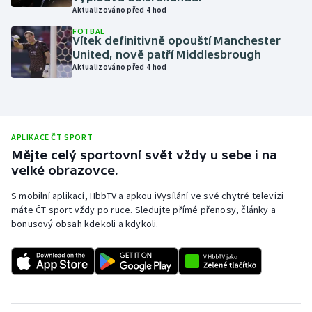
Aktualizováno před 4 hod
Olympijské hry
FOTBAL
Vítek definitivně opouští Manchester
Parasport
United, nově patří Middlesbrough
Aktualizováno před 4 hod
Plavání
Plážový volejbal
APLIKACE ČT SPORT
Ragby
Mějte celý sportovní svět vždy u sebe i na
velké obrazovce.
Rychlobruslení
S mobilní aplikací, HbbTV a apkou iVysílání ve své chytré televizi
máte ČT sport vždy po ruce. Sledujte přímé přenosy, články a
Rychlostní kanoistika
bonusový obsah kdekoli a kdykoli.
Short track
Sportovní střelba