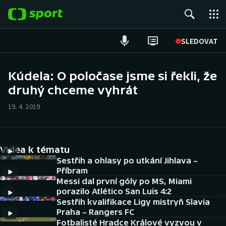
POPULÁRNÍ
SLEDOVAT
Fotbal
Kúdela: O poločase jsme si řekli, že
druhý chceme vyhrát
Hokej
19. 4. 2019
Tenis
Atletika
Videa k tématu
Cyklistika
Sestřih a ohlasy po utkání Jihlava –
Příbram
Messi dal první góly po MS, Miami
DALŠÍ SPORTY
porazilo Atlético San Luis 4:2
Sestřih kvalifikace Ligy mistryň Slavia
Americký fotbal
NEPŘEHLÉDNĚTE
Praha – Rangers FC
Fotbalisté Hradce Králové vyzvou v