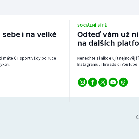
SOCIÁLNÍ SÍTĚ
 sebe i na velké
Odteď vám už nic
na dalších platf
izi máte ČT sport vždy po ruce.
Nenechte si nikde ujít nejnovější
ykoli.
Instagramu, Threads či YouTube 
Č