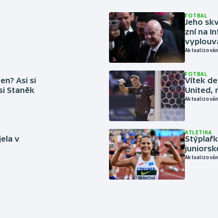
FOTBAL
Jeho skv
zní na I
vyplouvá
Aktualizován
FOTBAL
en? Asi si
Vítek de
 si Staněk
United, 
Aktualizován
ATLETIKA
jela v
Stýplařk
juniors
Aktualizován