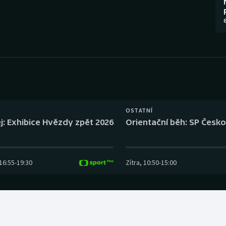
Moderní pětiboj
Triatlon
6
Motorsport
Veslování
Olympijské hry
Vodní slalom
Parasport
Volejbal
Plavání
Ostatní
OSTATNÍ
j: Exhibice Hvězdy zpět 2026
Orientační běh: SP Česko
Plážový volejbal
16:55
-
19:30
Zítra
,
10:50
-
15:00