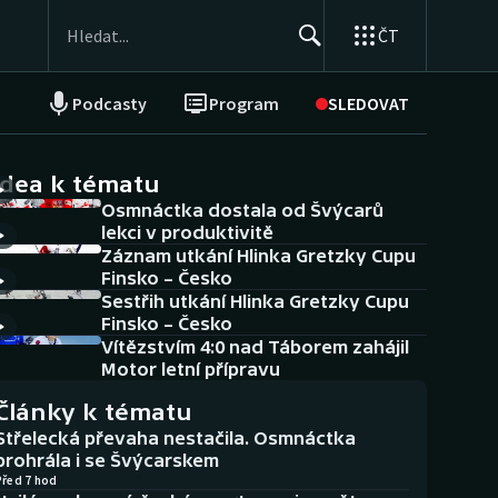
ČT
Podcasty
Program
SLEDOVAT
NEPŘEHLÉDNĚTE
Soutěže
idea k tématu
Osmnáctka dostala od Švýcarů
Historické návraty
lekci v produktivitě
Záznam utkání Hlinka Gretzky Cupu
Aplikace ČT sport
Finsko – Česko
Sestřih utkání Hlinka Gretzky Cupu
AZ kvíz
Finsko – Česko
Vítězstvím 4:0 nad Táborem zahájil
Motor letní přípravu
Články k tématu
Střelecká převaha nestačila. Osmnáctka
prohrála i se Švýcarskem
Před 7 hod