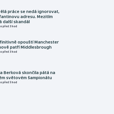
ělá práce se nedá ignorovat,
nfantinovu adresu. Mezitím
 další skandál
o před 3 hod
finitivně opouští Manchester
nově patří Middlesbrough
o před 3 hod
a Berková skončila pátá na
kém světovém šampionátu
o před 5 hod