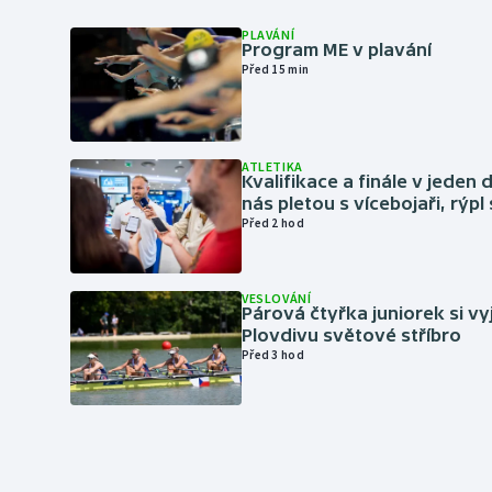
PLAVÁNÍ
Program ME v plavání
Před 15 min
ATLETIKA
Kvalifikace a finále v jeden d
nás pletou s vícebojaři, rýpl
Před 2 hod
VESLOVÁNÍ
Párová čtyřka juniorek si vy
Plovdivu světové stříbro
Před 3 hod