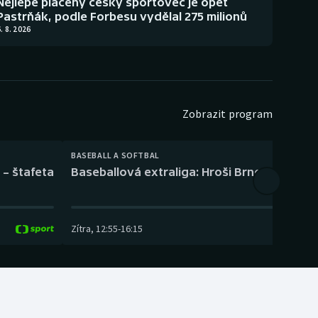
Nejlépe placený český sportovec je opět
Pastrňák, podle Forbesu vydělal 275 milionů
. 8. 2026
Zobrazit program
BASEBALL A SOFTBAL
 – štafeta
Baseballová extraliga: Hroši Brno – Eagles
Zítra
,
12:55
-
16:15