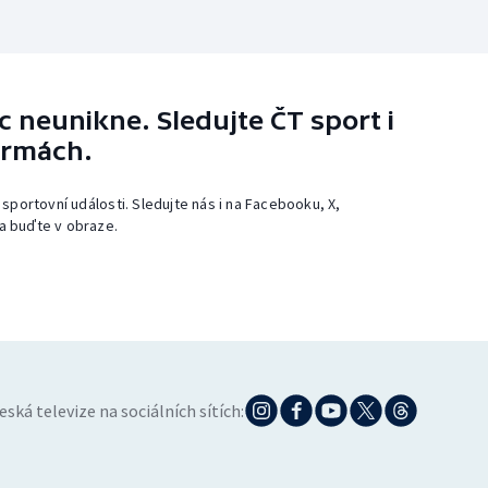
 neunikne. Sledujte ČT sport i
ormách.
 sportovní události. Sledujte nás i na Facebooku, X,
a buďte v obraze.
eská televize na sociálních sítích: