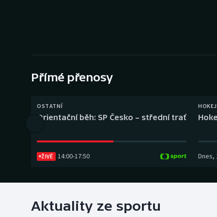
Curling
Dostihy
Florbal
Futsal
Přímé přenosy
Golf
OSTATNÍ
HOKEJ
Orientační běh: SP Česko – střední trať
Hoke
Gymnastika
14:00
-
17:50
Dnes
,
ŽIVĚ
Aktuality ze sportu