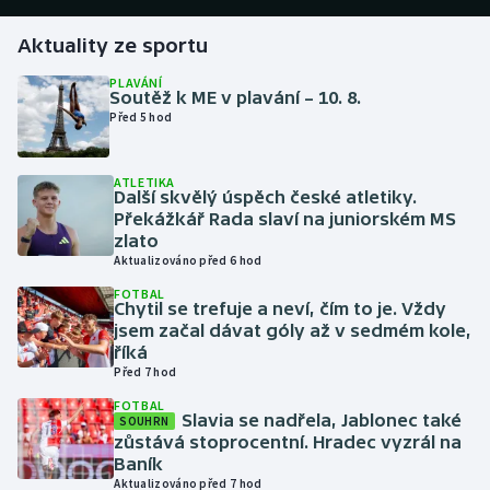
Aktuality ze sportu
Gymnastika
PLAVÁNÍ
Soutěž k ME v plavání – 10. 8.
Házená
Před 5 hod
Jezdectví
ATLETIKA
Další skvělý úspěch české atletiky.
Judo
Překážkář Rada slaví na juniorském MS
zlato
Krasobruslení
Aktualizováno před 6 hod
FOTBAL
Chytil se trefuje a neví, čím to je. Vždy
Lezení
jsem začal dávat góly až v sedmém kole,
říká
Lyže a snowboard
Před 7 hod
FOTBAL
Moderní pětiboj
Slavia se nadřela, Jablonec také
SOUHRN
zůstává stoprocentní. Hradec vyzrál na
Baník
Motorsport
Aktualizováno před 7 hod