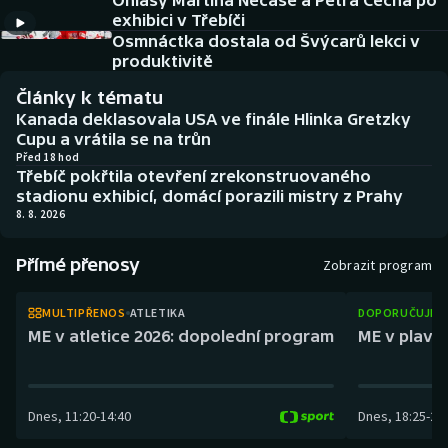
Ohlasy Martina Nečase a Petra Čecha po
Baseball a softbal
Soutěže
exhibici v Třebíči
Osmnáctka dostala od Švýcarů lekci v
Basketbal
Historické návraty
produktivitě
Články k tématu
Biatlon
Aplikace ČT sport
Kanada deklasovala USA ve finále Hlinka Gretzky
Cupu a vrátila se na trůn
Boby a skeleton
AZ kvíz
Před 18 hod
Třebíč pokřtila otevření zrekonstruovaného
stadionu exhibicí, domácí porazili mistry z Prahy
Box
8. 8. 2026
Curling
Přímé přenosy
Zobrazit program
Dostihy
MULTIPŘENOS
ATLETIKA
DOPORUČUJEM
ME v atletice 2026: dopolední program
ME v plaván
Florbal
Futsal
Dnes
,
11:20
-
14:40
Dnes
,
18:25
-
21
Golf