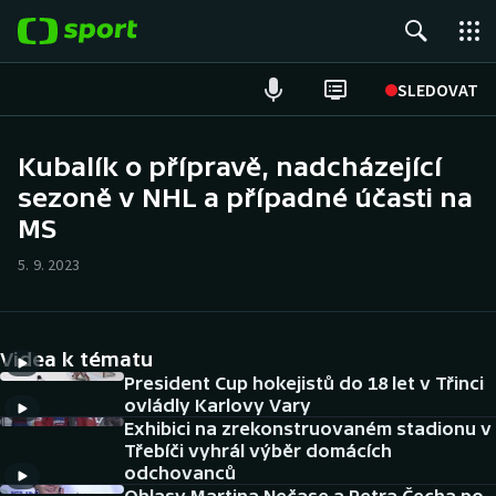
POPULÁRNÍ
SLEDOVAT
Fotbal
Kubalík o přípravě, nadcházející
sezoně v NHL a případné účasti na
Hokej
MS
Tenis
5. 9. 2023
Atletika
Cyklistika
Videa k tématu
President Cup hokejistů do 18 let v Třinci
DALŠÍ SPORTY
ovládly Karlovy Vary
Exhibici na zrekonstruovaném stadionu v
Třebíči vyhrál výběr domácích
Americký fotbal
NEPŘEHLÉDNĚTE
odchovanců