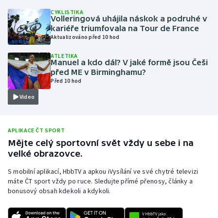
CYKLISTIKA
Olympijské hry
Volleringová uhájila náskok a podruhé v
kariéře triumfovala na Tour de France
Parasport
Aktualizováno před 10 hod
ATLETIKA
Plavání
Manuel a kdo dál? V jaké formě jsou Češi
před ME v Birminghamu?
Před 10 hod
Plážový volejbal
Video
Ragby
Rychlobruslení
APLIKACE ČT SPORT
Mějte celý sportovní svět vždy u sebe i na
velké obrazovce.
Rychlostní kanoistika
S mobilní aplikací, HbbTV a apkou iVysílání ve své chytré televizi
Short track
máte ČT sport vždy po ruce. Sledujte přímé přenosy, články a
bonusový obsah kdekoli a kdykoli.
Sportovní střelba