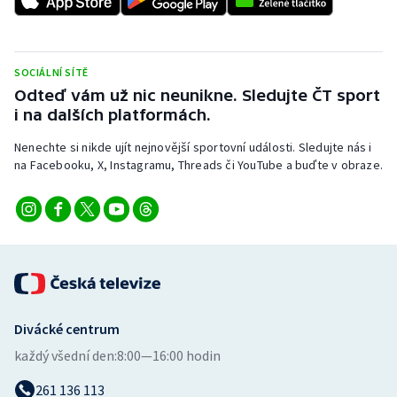
Stolní tenis
Triatlon
SOCIÁLNÍ SÍTĚ
Odteď vám už nic neunikne. Sledujte ČT sport
Veslování
i na dalších platformách.
Vodní slalom
Nenechte si nikde ujít nejnovější sportovní události. Sledujte nás i
na Facebooku, X, Instagramu, Threads či YouTube a buďte v obraze.
Volejbal
Ostatní
Divácké centrum
každý všední den:
8:00—16:00 hodin
261 136 113