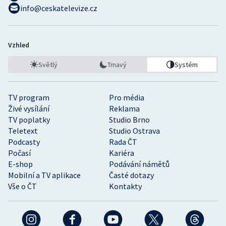
info@ceskatelevize.cz
Vzhled
Světlý
Tmavý
Systém
TV program
Pro média
Živé vysílání
Reklama
TV poplatky
Studio Brno
Teletext
Studio Ostrava
Podcasty
Rada ČT
Počasí
Kariéra
E-shop
Podávání námětů
Mobilní a TV aplikace
Časté dotazy
Vše o ČT
Kontakty