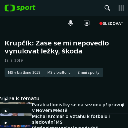
POPULÁRNÍ
SLEDOVAT
Fotbal
Krupčík: Zase se mi nepovedlo
vynulovat ležky, škoda
Hokej
13. 3. 2019
Tenis
MS v biatlonu 2019
MS v biatlonu
Zimní sporty
Atletika
Cyklistika
Videa k tématu
DALŠÍ SPORTY
Parabiatlonistky se na sezonu připravují
v Novém Městě
Michal Krčmář o vztahu k fotbalu i
Americký fotbal
NEPŘEHLÉDNĚTE
sledování MS