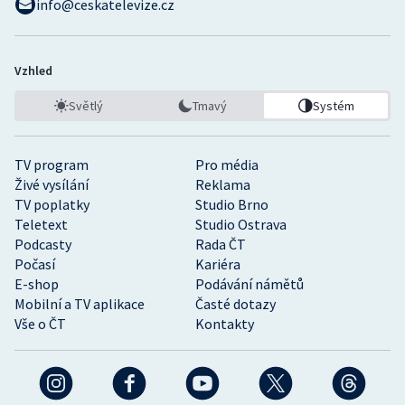
info@ceskatelevize.cz
Vzhled
Světlý
Tmavý
Systém
TV program
Pro média
Živé vysílání
Reklama
TV poplatky
Studio Brno
Teletext
Studio Ostrava
Podcasty
Rada ČT
Počasí
Kariéra
E-shop
Podávání námětů
Mobilní a TV aplikace
Časté dotazy
Vše o ČT
Kontakty