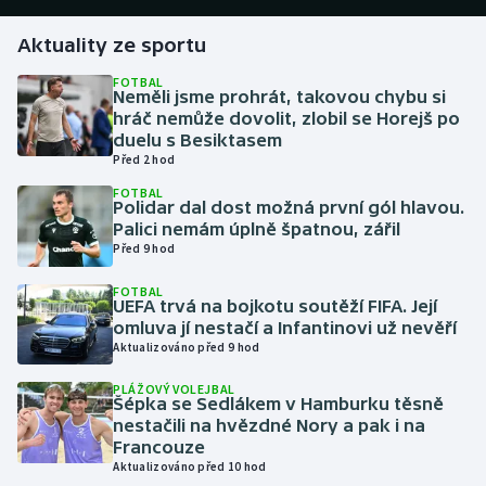
Aktuality ze sportu
Gymnastika
FOTBAL
Neměli jsme prohrát, takovou chybu si
Házená
hráč nemůže dovolit, zlobil se Horejš po
duelu s Besiktasem
Jezdectví
Před 2 hod
FOTBAL
Judo
Polidar dal dost možná první gól hlavou.
Palici nemám úplně špatnou, zářil
Před 9 hod
Krasobruslení
FOTBAL
UEFA trvá na bojkotu soutěží FIFA. Její
Lezení
omluva jí nestačí a Infantinovi už nevěří
Aktualizováno před 9 hod
Lyže a snowboard
PLÁŽOVÝ VOLEJBAL
Šépka se Sedlákem v Hamburku těsně
Moderní pětiboj
nestačili na hvězdné Nory a pak i na
Francouze
Motorsport
Aktualizováno před 10 hod