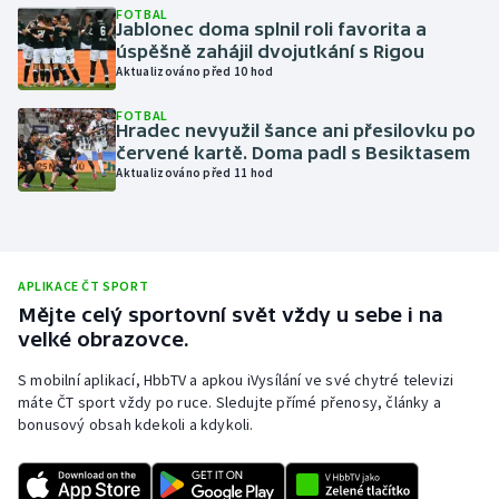
FOTBAL
Jablonec doma splnil roli favorita a
Olympijské hry
úspěšně zahájil dvojutkání s Rigou
Aktualizováno před 10 hod
Parasport
FOTBAL
Hradec nevyužil šance ani přesilovku po
Plavání
červené kartě. Doma padl s Besiktasem
Aktualizováno před 11 hod
Plážový volejbal
Ragby
APLIKACE ČT SPORT
Rychlobruslení
Mějte celý sportovní svět vždy u sebe i na
velké obrazovce.
Rychlostní kanoistika
S mobilní aplikací, HbbTV a apkou iVysílání ve své chytré televizi
máte ČT sport vždy po ruce. Sledujte přímé přenosy, články a
Short track
bonusový obsah kdekoli a kdykoli.
Sportovní střelba