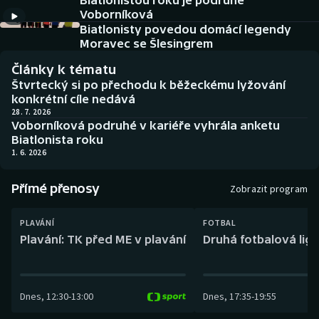
Biatlonistou roku je podruhé
Baseball a softbal
Soutěže
Voborníková
Biatlonisty povedou domácí legendy
Basketbal
Historické návraty
Moravec se Šlesingrem
Články k tématu
Biatlon
Aplikace ČT sport
Štvrtecký si po přechodu k běžeckému lyžování
konkrétní cíle nedává
Boby a skeleton
AZ kvíz
28. 7. 2026
Voborníková podruhé v kariéře vyhrála anketu
Biatlonista roku
Box
1. 6. 2026
Curling
Přímé přenosy
Zobrazit program
Dostihy
PLAVÁNÍ
FOTBAL
Plavání: TK před ME v plavání
Druhá fotbalová liga
Florbal
Futsal
Dnes
,
12:30
-
13:00
Dnes
,
17:35
-
19:55
Golf