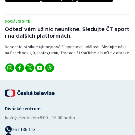
Stolní tenis
Triatlon
SOCIÁLNÍ SÍTĚ
Odteď vám už nic neunikne. Sledujte ČT sport
Veslování
i na dalších platformách.
Nenechte si nikde ujít nejnovější sportovní události. Sledujte nás i
Vodní slalom
na Facebooku, X, Instagramu, Threads či YouTube a buďte v obraze.
Volejbal
Ostatní
Divácké centrum
každý všední den:
8:00—16:00 hodin
261 136 113