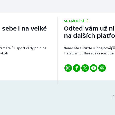
SOCIÁLNÍ SÍTĚ
 sebe i na velké
Odteď vám už nic
na dalších platf
izi máte ČT sport vždy po ruce.
Nenechte si nikde ujít nejnovější
ykoli.
Instagramu, Threads či YouTube 
Č