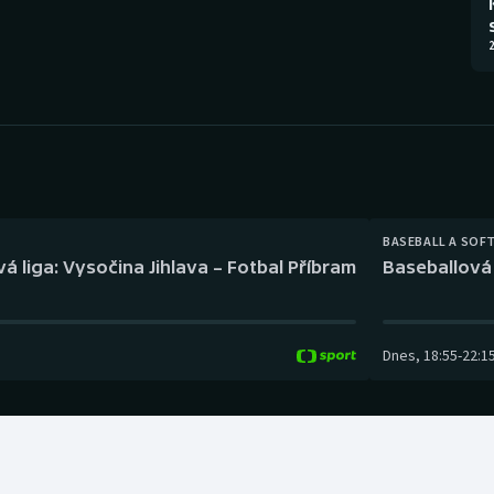
Moderní pětiboj
Triatlon
2
Motorsport
Veslování
Olympijské hry
Vodní slalom
Parasport
Volejbal
Plavání
Ostatní
BASEBALL A SOF
á liga: Vysočina Jihlava – Fotbal Příbram
Baseballová 
Plážový volejbal
Dnes
,
18:55
-
22:1