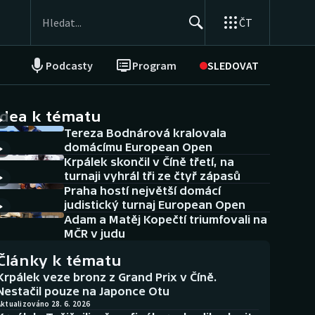
ČT
Podcasty
Program
SLEDOVAT
NEPŘEHLÉDNĚTE
Soutěže
idea k tématu
Tereza Bodnárová kralovala
Historické návraty
domácímu European Open
Krpálek skončil v Číně třetí, na
Aplikace ČT sport
turnaji vyhrál tři ze čtyř zápasů
Praha hostí největší domácí
AZ kvíz
judistický turnaj European Open
Adam a Matěj Kopečtí triumfovali na
MČR v judu
Články k tématu
Krpálek veze bronz z Grand Prix v Číně.
Nestačil pouze na Japonce Otu
ktualizováno 28. 6. 2026