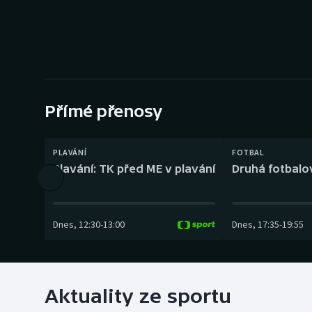
Curling
Dostihy
Florbal
Futsal
Přímé přenosy
Golf
PLAVÁNÍ
FOTBAL
Plavání: TK před ME v plavání
Druhá fotbalov
Gymnastika
Dnes
,
12:30
-
13:00
Dnes
,
17:35
-
19:55
Aktuality ze sportu