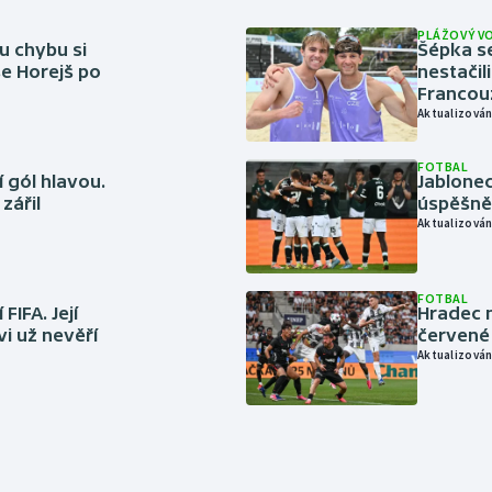
PLÁŽOVÝ V
u chybu si
Šépka s
se Horejš po
nestačil
Francou
Aktualizován
FOTBAL
 gól hlavou.
Jablonec
zářil
úspěšně 
Aktualizován
FOTBAL
FIFA. Její
Hradec n
vi už nevěří
červené
Aktualizován