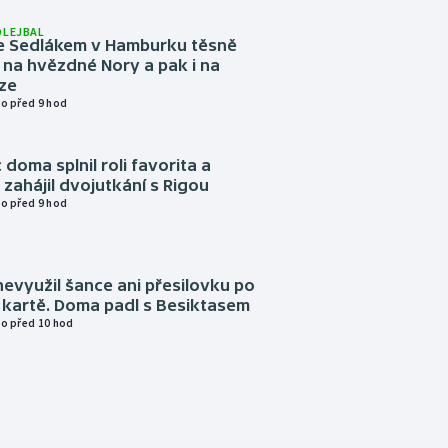
OLEJBAL
e Sedlákem v Hamburku těsně
i na hvězdné Nory a pak i na
ze
o před 9 hod
 doma splnil roli favorita a
zahájil dvojutkání s Rigou
o před 9 hod
evyužil šance ani přesilovku po
 kartě. Doma padl s Besiktasem
o před 10 hod