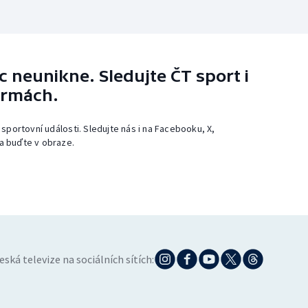
 neunikne. Sledujte ČT sport i
ormách.
 sportovní události. Sledujte nás i na Facebooku, X,
a buďte v obraze.
eská televize na sociálních sítích: