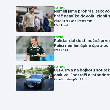
FOTBAL
Neměli jsme prohrát, takovo
hráč nemůže dovolit, zlobil 
duelu s Besiktasem
Před 1 hod
FOTBAL
Polidar dal dost možná první
Palici nemám úplně špatnou, 
Před 8 hod
FOTBAL
UEFA trvá na bojkotu soutěží 
omluva jí nestačí a Infantino
Aktualizováno před 8 hod