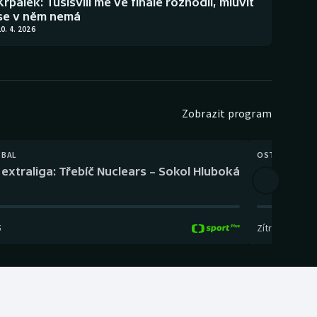
Krpálek: Tušišvili mě ve finále rozhodil, mluvit
se v něm nemá
0. 4. 2026
Zobrazit program
TBAL
OSTATNÍ
extraliga: Třebíč Nuclears – Sokol Hluboká
Orientační
5
Zítra
,
14:00
-
17