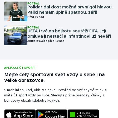
FOTBAL
Polidar dal dost možná první gól hlavou.
Olympijské hry
Palici nemám úplně špatnou, zářil
Před 10 hod
Parasport
FOTBAL
UEFA trvá na bojkotu soutěží FIFA. Její
Plavání
omluva jí nestačí a Infantinovi už nevěří
Aktualizováno před 10 hod
Plážový volejbal
Ragby
APLIKACE ČT SPORT
Rychlobruslení
Mějte celý sportovní svět vždy u sebe i na
velké obrazovce.
Rychlostní kanoistika
S mobilní aplikací, HbbTV a apkou iVysílání ve své chytré televizi
máte ČT sport vždy po ruce. Sledujte přímé přenosy, články a
Short track
bonusový obsah kdekoli a kdykoli.
Sportovní střelba