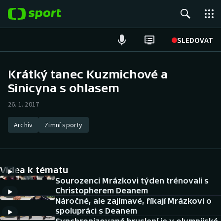
POPULÁRNÍ
SLEDOVAT
Fotbal
Krátký tanec Kuzmichové a
Sinicyna s ohlasem
Hokej
26. 1. 2017
Tenis
Archiv
Zimní sporty
Atletika
Cyklistika
Videa k tématu
DALŠÍ SPORTY
Sourozenci Mrázkovi týden trénovali s
Christopherem Deanem
Náročné, ale zajímavé, říkají Mrázkovi o
Americký fotbal
NEPŘEHLÉDNĚTE
spolupráci s Deanem