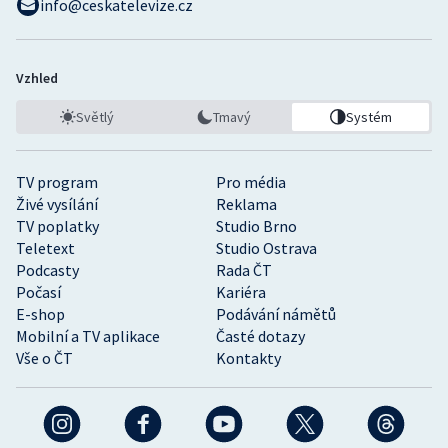
info@ceskatelevize.cz
Vzhled
Světlý
Tmavý
Systém
TV program
Pro média
Živé vysílání
Reklama
TV poplatky
Studio Brno
Teletext
Studio Ostrava
Podcasty
Rada ČT
Počasí
Kariéra
E-shop
Podávání námětů
Mobilní a TV aplikace
Časté dotazy
Vše o ČT
Kontakty