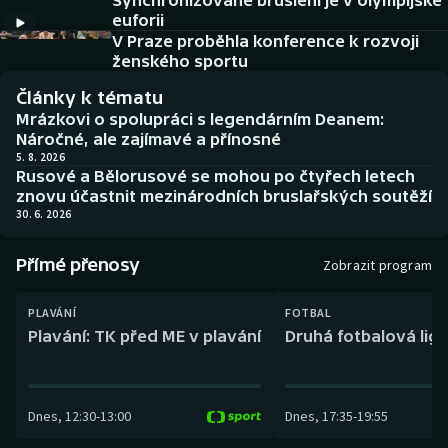
Synchronizované bruslení je v olympijské
Baseball a softbal
Soutěže
euforii
V Praze proběhla konference k rozvoji
Basketbal
Historické návraty
ženského sportu
Články k tématu
Biatlon
Aplikace ČT sport
Mrázkovi o spolupráci s legendárním Deanem:
Náročné, ale zajímavé a přínosné
Boby a skeleton
AZ kvíz
5. 8. 2026
Rusové a Bělorusové se mohou po čtyřech letech
znovu účastnit mezinárodních bruslařských soutěží
Box
30. 6. 2026
Curling
Přímé přenosy
Zobrazit program
Dostihy
PLAVÁNÍ
FOTBAL
Plavání: TK před ME v plavání
Druhá fotbalová liga
Florbal
Futsal
Dnes
,
12:30
-
13:00
Dnes
,
17:35
-
19:55
Golf