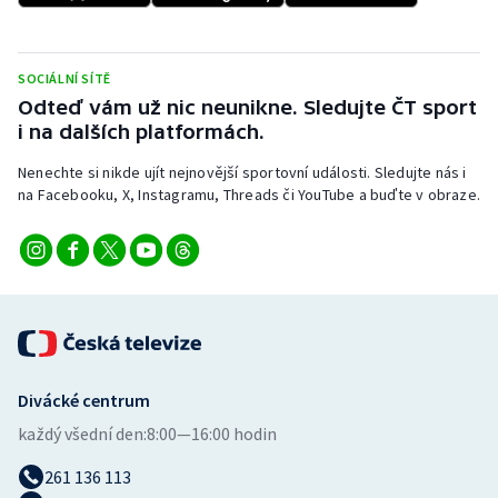
Stolní tenis
Triatlon
SOCIÁLNÍ SÍTĚ
Odteď vám už nic neunikne. Sledujte ČT sport
Veslování
i na dalších platformách.
Nenechte si nikde ujít nejnovější sportovní události. Sledujte nás i
Vodní slalom
na Facebooku, X, Instagramu, Threads či YouTube a buďte v obraze.
Volejbal
Ostatní
Divácké centrum
každý všední den:
8:00—16:00 hodin
261 136 113