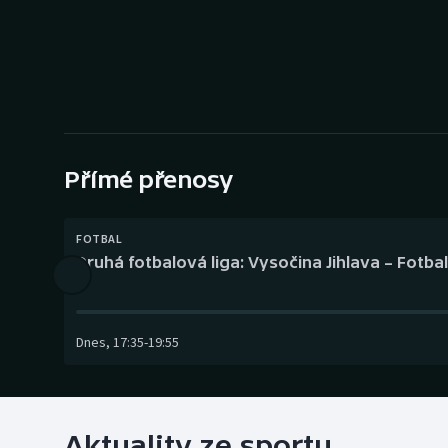
Curling
Dostihy
Florbal
Futsal
Přímé přenosy
Golf
FOTBAL
Gymnastika
Druhá fotbalová liga: Vysočina Jihlava – Fotba
Dnes
,
17:35
-
19:55
Aktuality ze sportu