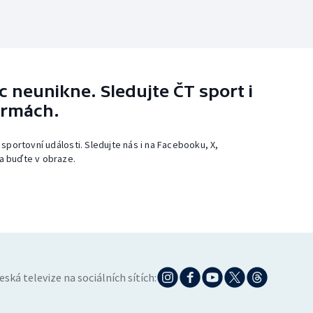
 neunikne. Sledujte ČT sport i
ormách.
 sportovní události. Sledujte nás i na Facebooku, X,
a buďte v obraze.
eská televize na sociálních sítích: