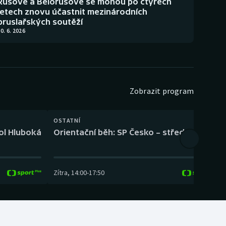
Rusové a Bělorusové se mohou po čtyřech
letech znovu účastnit mezinárodních
bruslařských soutěží
0. 6. 2026
Zobrazit program
OSTATNÍ
H
kol Hluboká
Orientační běh: SP Česko – střední trať
H
Zítra
,
14:00
-
17:50
Z