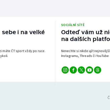
SOCIÁLNÍ SÍTĚ
 sebe i na velké
Odteď vám už nic
na dalších platf
izi máte ČT sport vždy po ruce.
Nenechte si nikde ujít nejnovější
ykoli.
Instagramu, Threads či YouTube 
Č