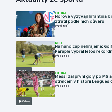
FOTBAL
Norové vyzývají Infantina k 
ztratil podle nich důvěru
Právě teď
GOLF
Na handicap nehrajeme: Golf
Paraple vybral letos rekordn
Před 1 hod
Video
FOTBAL
Messi dal první góly po MS a
střelcem v historii Leagues
Před 1 hod
Video