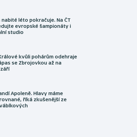
nabité léto pokračuje. Na ČT
edujte evropské šampionáty i
lní studio
Králové kvůli pohárům odehraje
ápas se Zbrojovkou až na
září
fandí Apoleně. Hlavy máme
rovnané, říká zkušenější ze
Švábíkových