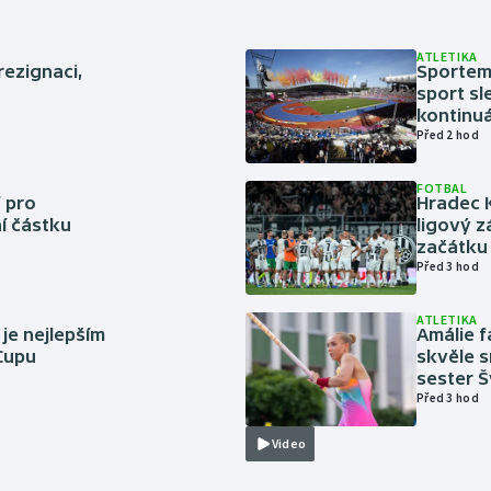
ATLETIKA
rezignaci,
Sportem 
sport sl
kontinuá
Před 2 hod
FOTBAL
 pro
Hradec 
í částku
ligový z
začátku 
Před 3 hod
ATLETIKA
 je nejlepším
Amálie 
 Cupu
skvěle s
sester 
Před 3 hod
Video