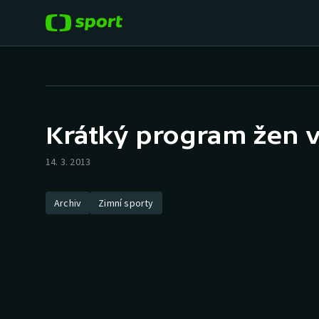
POPULÁRNÍ
DALŠÍ SPORTY
Fotbal
Americký fotbal
Krátký program žen v
Hokej
Baseball a softbal
14. 3. 2013
Tenis
Basketbal
Archiv
Zimní sporty
Atletika
Biatlon
Cyklistika
Boby a skeleton
Box