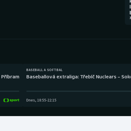
Moderní pětiboj
Triatlon
Motorsport
Veslování
3
Olympijské hry
Vodní slalom
Parasport
Volejbal
Plavání
Ostatní
BASEBALL A SOFTBAL
Plážový volejbal
l Příbram
Baseballová extraliga: Třebíč Nuclears – So
Dnes
,
18:55
-
22:15