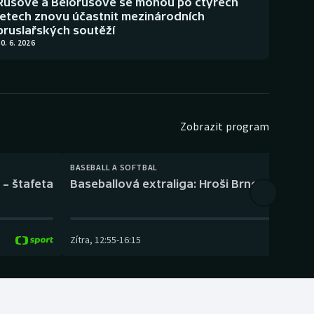
Rusové a Bělorusové se mohou po čtyřech
letech znovu účastnit mezinárodních
bruslařských soutěží
0. 6. 2026
Zobrazit program
BASEBALL A SOFTBAL
 – štafeta
Baseballová extraliga: Hroši Brno – Eagles
Zítra
,
12:55
-
16:15