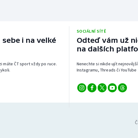
SOCIÁLNÍ SÍTĚ
 sebe i na velké
Odteď vám už nic
na dalších platf
izi máte ČT sport vždy po ruce.
Nenechte si nikde ujít nejnovější
ykoli.
Instagramu, Threads či YouTube 
Č