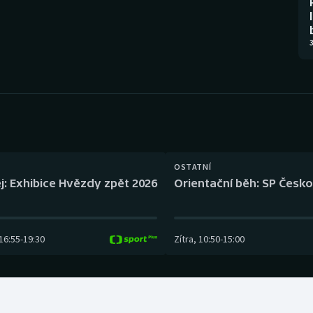
Moderní pětiboj
Triatlon
Motorsport
Veslování
3
Olympijské hry
Vodní slalom
Parasport
Volejbal
Plavání
Ostatní
OSTATNÍ
Plážový volejbal
j: Exhibice Hvězdy zpět 2026
Orientační běh: SP Česko
16:55
-
19:30
Zítra
,
10:50
-
15:00