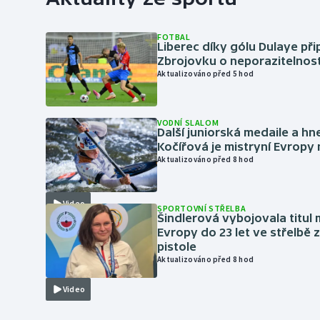
FOTBAL
Liberec díky gólu Dulaye přip
Zbrojovku o neporazitelnos
Aktualizováno před 5 hod
VODNÍ SLALOM
Další juniorská medaile a hn
Kočířová je mistryní Evropy
Aktualizováno před 8 hod
Video
SPORTOVNÍ STŘELBA
Šindlerová vybojovala titul 
Evropy do 23 let ve střelbě 
pistole
Aktualizováno před 8 hod
Video