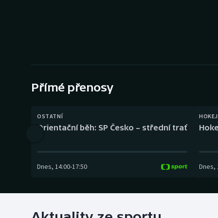
Curling
Dostihy
Florbal
Futsal
Přímé přenosy
Golf
OSTATNÍ
HOKEJ
Gymnastika
Orientační běh: SP Česko – střední trať
Hoke
Dnes
,
14:00
-
17:50
Dnes
,
Aktuality ze sportu