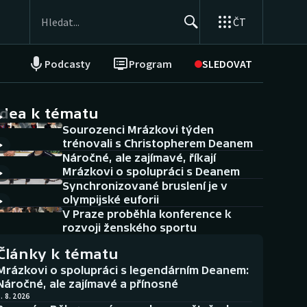
ČT
Podcasty
Program
SLEDOVAT
NEPŘEHLÉDNĚTE
Soutěže
idea k tématu
Sourozenci Mrázkovi týden
Historické návraty
trénovali s Christopherem Deanem
Náročné, ale zajímavé, říkají
Aplikace ČT sport
Mrázkovi o spolupráci s Deanem
Synchronizované bruslení je v
AZ kvíz
olympijské euforii
V Praze proběhla konference k
rozvoji ženského sportu
Články k tématu
Mrázkovi o spolupráci s legendárním Deanem:
Náročné, ale zajímavé a přínosné
. 8. 2026