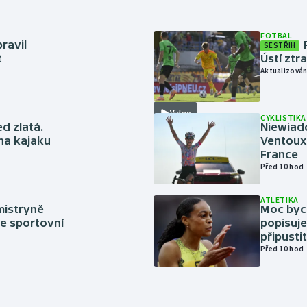
FOTBAL
ravil
SESTŘIH
t
Ústí ztr
Aktualizován
Video
CYKLISTIKA
ed zlatá.
Niewiad
 na kajaku
Ventoux 
France
Před 10 hod
ATLETIKA
mistryně
Moc bych
ze sportovní
popisuje
připustit
Před 10 hod