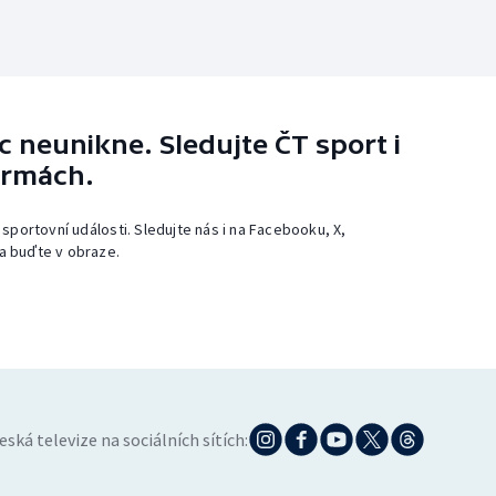
 neunikne. Sledujte ČT sport i
ormách.
 sportovní události. Sledujte nás i na Facebooku, X,
a buďte v obraze.
eská televize na sociálních sítích: