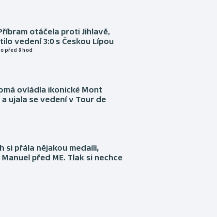
Příbram otáčela proti Jihlavě,
atilo vedení 3:0 s Českou Lípou
o před 8 hod
omá ovládla ikonické Mont
a ujala se vedení v Tour de
 si přála nějakou medaili,
 Manuel před ME. Tlak si nechce